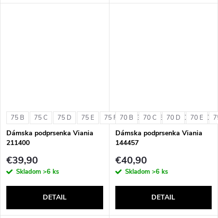
75 B
75 C
75 D
75 E
75 F
70 B
75 G
70 C
80 B
70 D
80 C
70 E
80 D
7
Dámska podprsenka Viania
Dámska podprsenka Viania
211400
144457
€39,90
€40,90
Skladom
>6 ks
Skladom
>6 ks
DETAIL
DETAIL