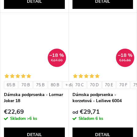
DETAIL
DETAIL
–18 %
–18 %
€27,99
€35,86
65 B
70 B
75 B
80 B
70 C
70 D
70 E
70 F
7
+ ďalšie
Dámska podprsenka - Lormar
Dámska podprsenka -
Joker 18
korzetová - Leilieve 6004
€22,69
€29,71
od
Skladom
>6 ks
Skladom
6 ks
DETAIL
DETAIL