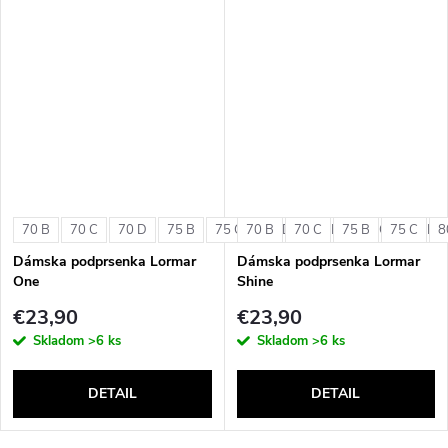
70 B
70 C
70 D
75 B
75 C
70 B
75 D
70 C
80 B
75 B
80 C
75 C
80 D
8
Dámska podprsenka Lormar
Dámska podprsenka Lormar
One
Shine
€23,90
€23,90
Skladom
>6 ks
Skladom
>6 ks
DETAIL
DETAIL