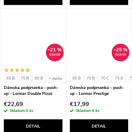
–21 %
–25 %
€28,99
€23,99
65 B
75 B
80 B
65 B
70 B
70 C
75 B
7
+ ďalšie
Dámska podprsenka - push-
Dámska podprsenka - push-
up - Lormar Double Pizzo
up - Lormar Prestige
€22,69
€17,99
Skladom
5 ks
Skladom
6 ks
DETAIL
DETAIL