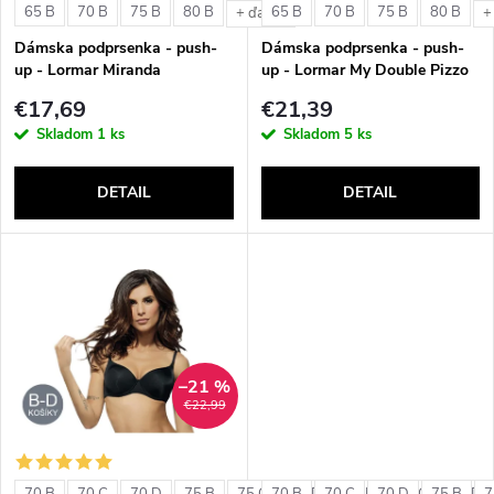
e
65 B
70 B
75 B
80 B
65 B
70 B
75 B
80 B
+ ďalšie
+
p
Dámska podprsenka - push-
Dámska podprsenka - push-
p
up - Lormar Miranda
up - Lormar My Double Pizzo
r
€17,69
€21,39
r
Skladom
1 ks
Skladom
5 ks
o
o
DETAIL
DETAIL
d
d
u
u
k
k
t
–21 %
t
€22,99
o
o
70 B
70 C
70 D
75 B
75 C
70 B
75 D
70 C
80 B
70 D
80 C
75 B
80 D
7