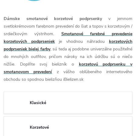
Dámske smotanové korzetové podprsenky
v jemnom
svetlokrémovom farebnom prevedení do šiat a topov s korzetovým /
srdiečkovým výstrihom.
Smotanové farebné prevedenie
korzetových podprseniek
je vhodnou náhradou
korzetových
podprseniek bielej farby
, sú teda aj podobne univerzálne použiteľné
do mnohých outfitov, pričom nároky na ich údržbu sú o niečo
nižšie. Doplňte svoj bielizník o
korzetovú podprsenku v
smotanovom prevedení
z vášho obľúbeného internetového
obchodu so spodnou bielizňou iBielizen.sk
Klasické
Korzetové