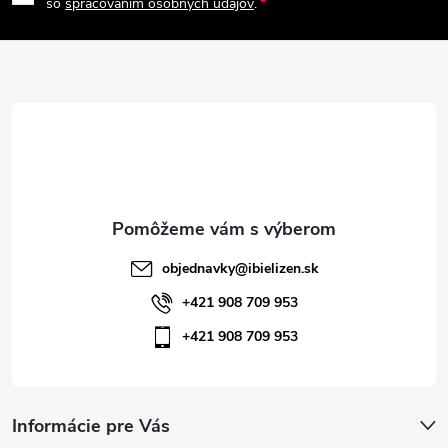
p
so
spracovaním osobných údajov
.
v
ä
k
t
y
v
i
ý
e
p
i
objednavky
@
ibielizen.sk
s
+421 908 709 953
+421 908 709 953
u
Informácie pre Vás