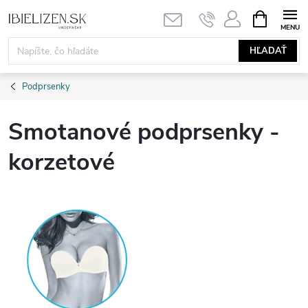
Prejsť
NÁKUPN
KOŠÍK
na
obsah
HĽADAŤ
Podprsenky
Smotanové podprsenky -
korzetové