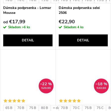
v
v
Dámska podprsenka - Lormar
Dámska podprsenka selei
Mousse
2506
€17,99
€22,90
od
Skladom
>6 ks
Skladom
4 ks
DETAIL
DETAIL
–22 %
–18 %
€29,99
€33,59
65 B
70 B
75 B
80 B
70 B
70 C
75 B
75 C
8
+ ďalšie