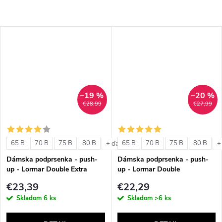
–19 %
–20 %
€28,99
€27,99
65 B
70 B
75 B
80 B
65 B
70 B
75 B
80 B
+ ďalšie
+
Dámska podprsenka - push-
Dámska podprsenka - push-
up - Lormar Double Extra
up - Lormar Double
€23,39
€22,29
Skladom
6 ks
Skladom
>6 ks