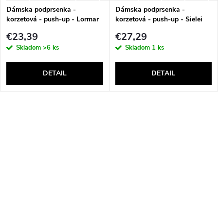
Dámska podprsenka -
Dámska podprsenka -
korzetová - push-up - Lormar
korzetová - push-up - Sielei
Double Extra Pizzo
1580
€23,39
€27,29
Skladom
>6 ks
Skladom
1 ks
DETAIL
DETAIL