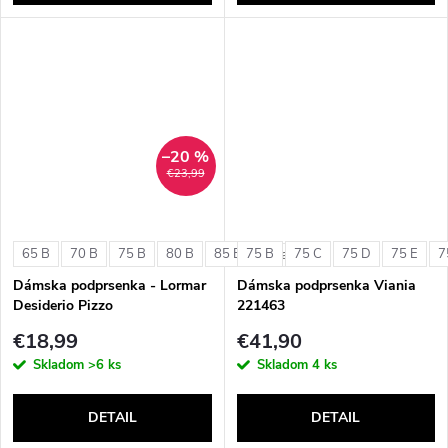
–20 %
€23,99
65 B
70 B
75 B
80 B
85 B
75 B
75 C
75 D
75 E
7
+ ďalšie
Dámska podprsenka - Lormar
Dámska podprsenka Viania
Desiderio Pizzo
221463
€18,99
€41,90
Skladom
>6 ks
Skladom
4 ks
DETAIL
DETAIL