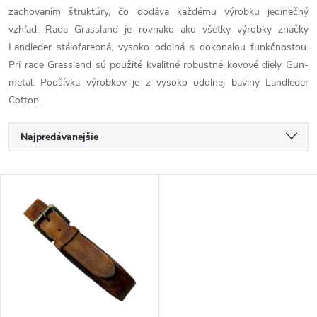
zachovaním štruktúry, čo dodáva každému výrobku jedinečný
vzhľad. Rada Grassland je rovnako ako všetky výrobky značky
Landleder stálofarebná, vysoko odolná s dokonalou funkčnosťou.
Pri rade Grassland sú použité kvalitné robustné kovové diely Gun-
metal. Podšívka výrobkov je z vysoko odolnej bavlny Landleder
Cotton.
R
Najpredávanejšie
a
Najlacnejšie
V
Najdrahšie
d
ý
Abecedne
e
p
n
i
i