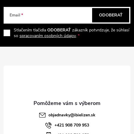
o
d
v
Z
v
a
Email
ODOBERAŤ
á
c
Stlačením tlačidla
ODOBERAŤ
zákazník potvrdzuje, že súhlasí
p
i
so
spracovaním osobných údajov
.
e
ä
p
t
r
i
v
e
k
y
objednavky
@
ibielizen.sk
v
+421 908 709 953
ý