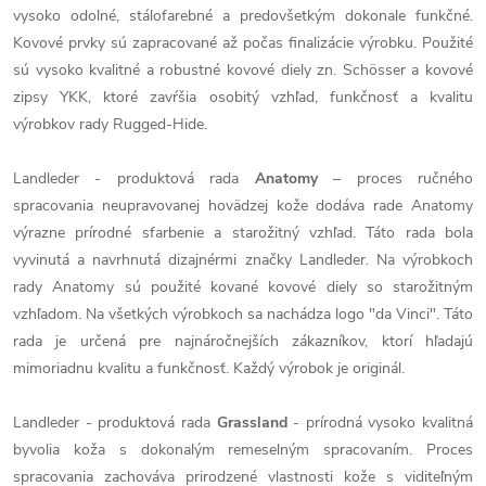
vysoko odolné, stálofarebné a predovšetkým dokonale funkčné.
Kovové prvky sú zapracované až počas finalizácie výrobku. Použité
sú vysoko kvalitné a robustné kovové diely zn. Schösser a kovové
zipsy YKK, ktoré zavŕšia osobitý vzhľad, funkčnosť a kvalitu
výrobkov rady Rugged-Hide.
Landleder - produktová rada
Anatomy
– proces ručného
spracovania neupravovanej hovädzej kože dodáva rade Anatomy
výrazne prírodné sfarbenie a starožitný vzhľad. Táto rada bola
vyvinutá a navrhnutá dizajnérmi značky Landleder. Na výrobkoch
rady Anatomy sú použité kované kovové diely so starožitným
vzhľadom. Na všetkých výrobkoch sa nachádza logo "da Vinci". Táto
rada je určená pre najnáročnejších zákazníkov, ktorí hľadajú
mimoriadnu kvalitu a funkčnosť. Každý výrobok je originál.
Landleder - produktová rada
Grassland
- prírodná vysoko kvalitná
byvolia koža s dokonalým remeselným spracovaním. Proces
spracovania zachováva prirodzené vlastnosti kože s viditeľným