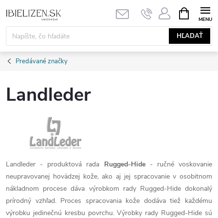
Prejsť
NÁKUPN
KOŠÍK
na
obsah
HĽADAŤ
Predávané značky
Landleder
Landleder - produktová rada
Rugged-Hide
- ručné voskovanie
neupravovanej hovädzej kože, ako aj jej spracovanie v osobitnom
nákladnom procese dáva výrobkom rady Rugged-Hide dokonalý
prírodný vzhľad. Proces spracovania kože dodáva tiež každému
výrobku jedinečnú kresbu povrchu. Výrobky rady Rugged-Hide sú