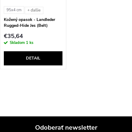
s
e
95x4 cm
+ ďalšie
p
Kožený opasok - Landleder
p
Rugged-Hide Jes (Belt)
r
€35,64
r
Skladom
1 ks
o
o
DETAIL
d
d
u
u
O
k
v
k
t
l
t
á
o
Odoberať newsletter