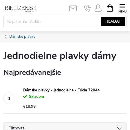
Prejsť
NÁKUPN
KOŠÍK
na
obsah
HĽADAŤ
Dámske plavky
Jednodielne plavky dámy
Najpredávanejšie
Dámske plavky - jednodielne - Triola 72044
Skladom
€18,99
Filtrovať