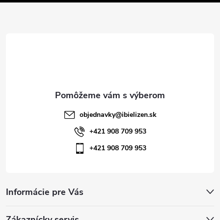
e
ä
p
t
r
i
v
e
k
y
objednavky
@
ibielizen.sk
v
+421 908 709 953
ý
+421 908 709 953
p
i
Informácie pre Vás
s
Zákaznícky servis