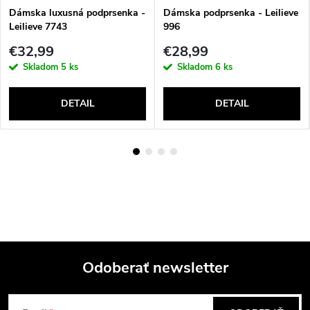
Dámska luxusná podprsenka -
Dámska podprsenka - Leilieve
Leilieve 7743
996
€32,99
€28,99
Skladom
5 ks
Skladom
6 ks
DETAIL
DETAIL
Odoberať newsletter
Z