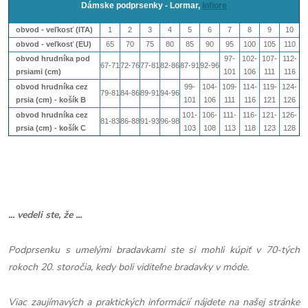
Dámske podprsenky - Lormar,
Infiore
obvod - veľkosť (ITA)
1
2
3
4
5
6
7
8
9
10
obvod - veľkosť (EU)
65
70
75
80
85
90
95
100
105
110
obvod hrudníka pod
97-
102-
107-
112-
67-71
72-76
77-81
82-86
87-91
92-96
prsiami (cm)
101
106
111
116
obvod hrudníka cez
99-
104-
109-
114-
119-
124-
79-81
84-86
89-91
94-96
prsia (cm) - košík B
101
106
111
116
121
126
obvod hrudníka cez
101-
106-
111-
116-
121-
126-
81-83
86-88
91-93
96-98
prsia (cm) - košík
C
103
108
113
118
123
128
... vedeli ste, že ...
Podprsenku s umelými bradavkami ste si mohli kúpiť v 70-tých
rokoch 20. storočia, kedy boli viditeľne bradavky v móde.
Viac zaujímavých a praktických informácií nájdete na našej stránke