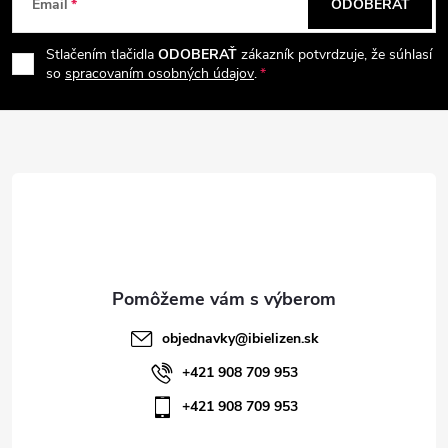
Email
ODOBERAŤ
á
Stlačením tlačidla
ODOBERAŤ
zákazník potvrdzuje, že súhlasí
p
so
spracovaním osobných údajov
.
ä
t
i
e
objednavky
@
ibielizen.sk
+421 908 709 953
+421 908 709 953