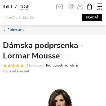
Prejsť
NÁKUPN
KOŠÍK
na
obsah
HĽADAŤ
Podprsenky
Dámska podprsenka -
Lormar Mousse
1 hodnotenie
Podrobnosti hodnotenia
Kód:
Zvoľte variant