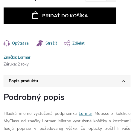
Jednotková
cena:
PRIDAŤ DO KOŠÍKA
Opýtať sa
Strážiť
Zdieľať
Značka:
Lormar
Záruka
:
2 roky
Popis produktu
Podrobný popis
Hladká mierne vystužená podprsenka
Lormar
Mousse z kolekcie
MyClass od značky Lormar. Mierne vystužené košíčky s kosticami
fixujú poprsie v požadovanej výške, čo opticky zoštíhli vašu