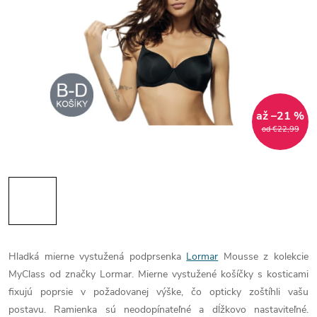
až –21 %
od €22,99
Hladká mierne vystužená podprsenka
Lormar
Mousse z kolekcie
MyClass od značky Lormar. Mierne vystužené košíčky s kosticami
fixujú poprsie v požadovanej výške, čo opticky zoštíhli vašu
postavu. Ramienka sú neodopínateľné a dĺžkovo nastaviteľné.