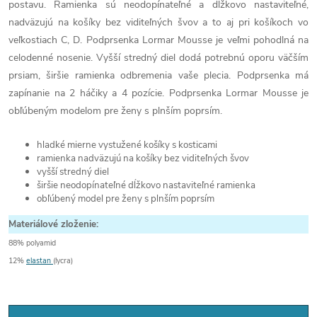
postavu. Ramienka sú neodopínateľné a dĺžkovo nastaviteľné,
nadväzujú na košíky bez viditeľných švov a to aj pri košíkoch vo
veľkostiach C, D. Podprsenka Lormar Mousse je veľmi pohodlná na
celodenné nosenie. Vyšší stredný diel dodá potrebnú oporu väčším
prsiam, širšie ramienka odbremenia vaše plecia. Podprsenka má
zapínanie na 2 háčiky a 4 pozície. Podprsenka Lormar Mousse je
obľúbeným modelom pre ženy s plnším poprsím.
hladké mierne vystužené košíky s kosticami
ramienka nadväzujú na košíky bez viditeľných švov
vyšší stredný diel
širšie neodopínateľné dĺžkovo nastaviteľné ramienka
obľúbený model pre ženy s plnším poprsím
Materiálové zloženie:
88% polyamid
12%
elastan
(lycra)