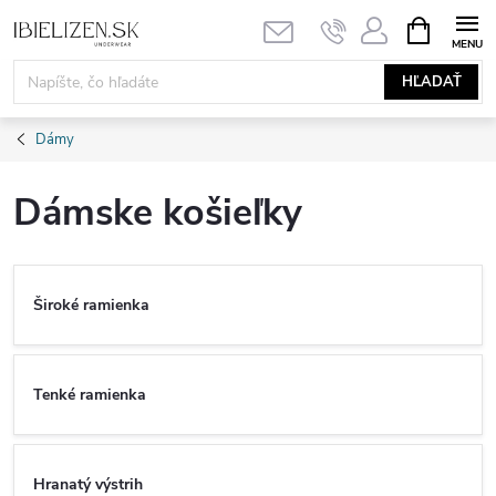
Prejsť
NÁKUPN
KOŠÍK
na
obsah
HĽADAŤ
Dámy
Dámske košieľky
Široké ramienka
Tenké ramienka
Hranatý výstrih