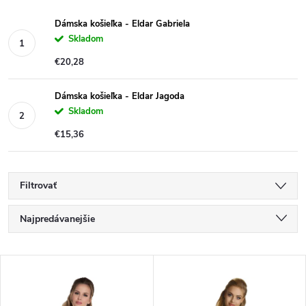
Dámska košieľka - Eldar Gabriela
Skladom
€20,28
Dámska košieľka - Eldar Jagoda
Skladom
€15,36
Filtrovať
R
Najpredávanejšie
a
Najlacnejšie
V
Najdrahšie
d
ý
Abecedne