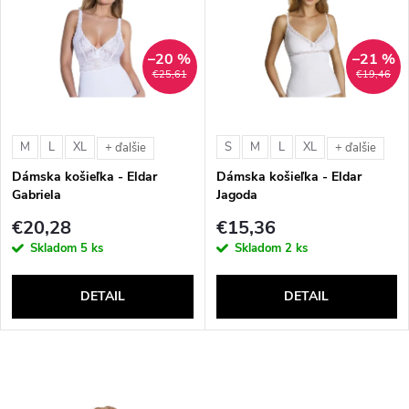
e
p
n
–20 %
–21 %
i
€25,61
€19,46
i
s
e
M
L
XL
S
M
L
XL
+ ďalšie
+ ďalšie
p
Dámska košieľka - Eldar
Dámska košieľka - Eldar
p
Gabriela
Jagoda
r
€20,28
€15,36
r
Skladom
5 ks
Skladom
2 ks
o
o
DETAIL
DETAIL
d
d
u
u
O