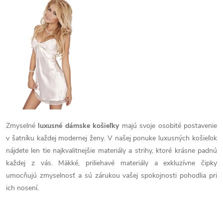
k
v
k
t
l
t
á
o
o
d
v
v
a
c
i
Zmyselné
luxusné dámske košieľky
majú svoje osobité postavenie
v šatníku každej modernej ženy. V našej ponuke luxusných košieľok
e
nájdete len tie najkvalitnejšie materiály a strihy, ktoré krásne padnú
p
každej z vás. Mäkké, priliehavé materiály a exkluzívne čipky
umocňujú zmyselnosť a sú zárukou vašej spokojnosti pohodlia pri
r
ich nosení.
v