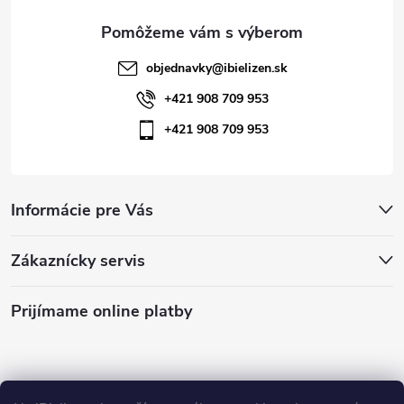
e
objednavky
@
ibielizen.sk
+421 908 709 953
+421 908 709 953
Informácie pre Vás
Zákaznícky servis
Prijímame online platby