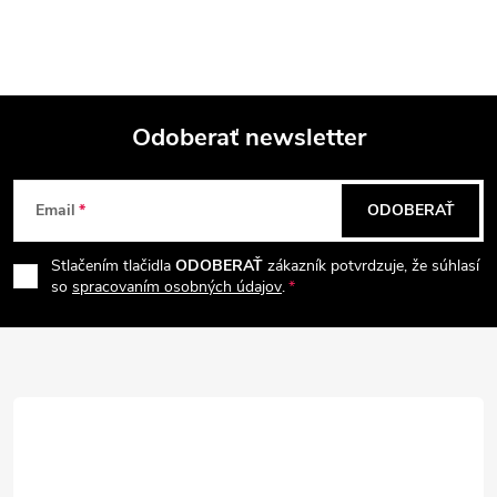
k
y
v
ý
Odoberať newsletter
Z
p
Email
ODOBERAŤ
i
á
s
Stlačením tlačidla
ODOBERAŤ
zákazník potvrdzuje, že súhlasí
p
so
spracovaním osobných údajov
.
u
ä
t
i