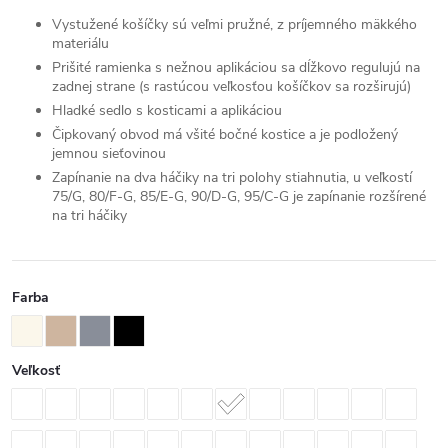
Vystužené košíčky sú veľmi pružné, z príjemného mäkkého
materiálu
Prišité ramienka s nežnou aplikáciou sa dĺžkovo regulujú na
zadnej strane (s rastúcou veľkosťou košíčkov sa rozširujú)
Hladké sedlo s kosticami a aplikáciou
Čipkovaný obvod má všité bočné kostice a je podložený
jemnou sieťovinou
Zapínanie na dva háčiky na tri polohy stiahnutia, u veľkostí
75/G, 80/F-G, 85/E-G, 90/D-G, 95/C-G je zapínanie rozšírené
na tri háčiky
Farba
Veľkosť