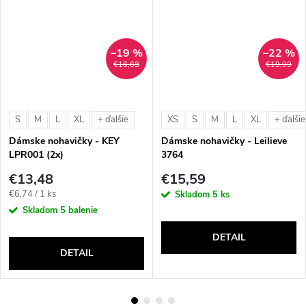
–19 %
–22 %
€16,68
€19,99
S
M
L
XL
XS
S
M
L
XL
+ ďalšie
+ ďalšie
Dámske nohavičky - KEY
Dámske nohavičky - Leilieve
LPR001 (2x)
3764
€13,48
€15,59
Jednotková
€6,74 / 1 ks
Skladom
5 ks
cena:
Skladom
5 balenie
DETAIL
DETAIL