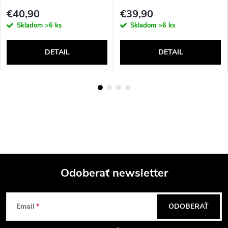
€40,90
€39,90
Skladom
>6 ks
Skladom
>6 ks
DETAIL
DETAIL
Odoberať newsletter
Z
Email
ODOBERAŤ
á