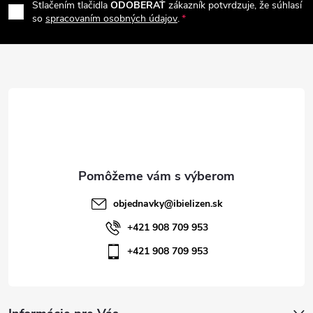
Stlačením tlačidla
ODOBERAŤ
zákazník potvrdzuje, že súhlasí
p
so
spracovaním osobných údajov
.
ä
t
i
e
objednavky
@
ibielizen.sk
+421 908 709 953
+421 908 709 953