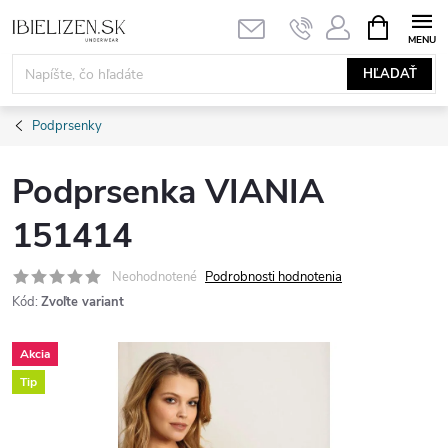
Prejsť
NÁKUPN
KOŠÍK
na
obsah
HĽADAŤ
Podprsenky
Podprsenka VIANIA
151414
Neohodnotené
Podrobnosti hodnotenia
Kód:
Zvoľte variant
Akcia
Tip