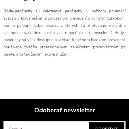
Body-pančuchy
sú
celotelové pančuchy
, v bežnom ponímaní
zväčšia v luxusnejšom a zmyselnom prevedení s voľným rozkrokom.
Jemná polopriehľadná priadza z ktorých sú zhotovené, decentne
zjednocuje vašu líniu a ešte viac umocňuje ich zmyselnosť. Body-
pančuchy sú však dostupné aj v čisto funkčnom hladkom prevedení,
používané zväčšia profesionálnymi tanečníkmi predovšetkým pri
balete, a to tak ženami ako aj mužmi.
Odoberať newsletter
Z