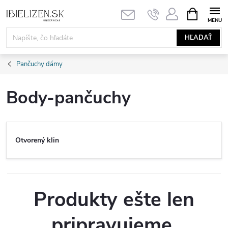
Prejsť
NÁKUPN
KOŠÍK
na
obsah
HĽADAŤ
Pančuchy dámy
Body-pančuchy
Otvorený klin
Produkty ešte len
pripravujeme.