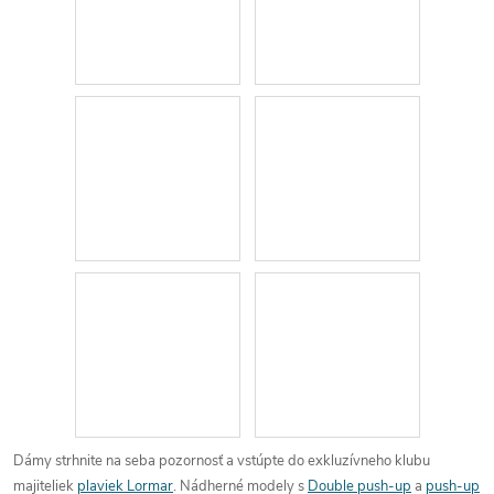
Dámy strhnite na seba pozornosť a vstúpte do exkluzívneho klubu
majiteliek
plaviek Lormar
. Nádherné modely s
Double push-up
a
push-up