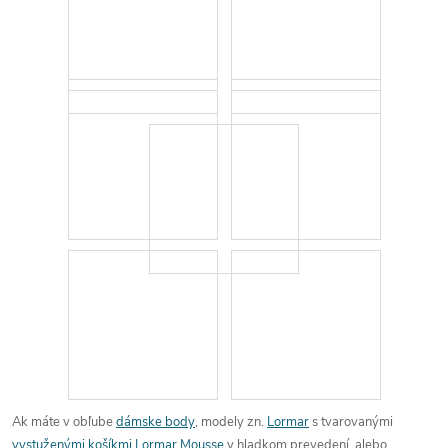
Ak máte v obľube
dámske body
, modely zn.
Lormar
s tvarovanými
vystuženými košíkmi Lormar Mousse
v hladkom prevedení, alebo