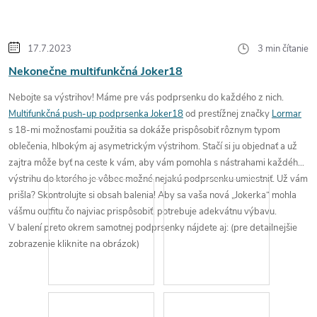
17.7.2023
3 min čítanie
Nekonečne multifunkčná Joker18
Nebojte sa výstrihov!
Máme pre vás podprsenku do každého z nich.
Multifunkčná push-up podprsenka Joker18
od prestížnej značky
Lormar
s 18-mi možnosťami použitia sa dokáže prispôsobiť rôznym typom
oblečenia, hlbokým aj asymetrickým výstrihom.
Stačí si ju objednať a už
zajtra môže byť na ceste k vám,
aby vám pomohla s nástrahami každého
výstrihu
do ktorého je vôbec možné nejakú podprsenku umiestniť.
Už vám
prišla? Skontrolujte si obsah balenia!
Aby sa
vaša nová „Jokerka“
mohla
vášmu outfitu
čo najviac prispôsobiť
, potrebuje adekvátnu výbavu.
V balení
preto okrem samotnej podprsenky
nájdete
aj:
(pre detailnejšie
zobrazenie kliknite na obrázok)