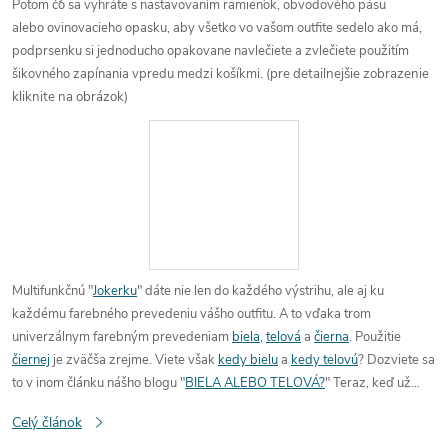
Potom čo sa vyhráte s nastavovaním
ramienok, obvodového pásu
alebo ovinovacieho opasku, aby všetko vo vašom outfite sedelo ako má,
podprsenku si jednoducho
opakovane
navlečiete a zvlečiete
použitím
šikovného
zapínania vpredu medzi košíkmi
.
(pre detailnejšie zobrazenie
kliknite na obrázok)
Multifunkčnú "
Jokerku
" dáte nie len do každého výstrihu, ale aj ku
každému farebného prevedeniu vášho outfitu. A to vďaka trom
univerzálnym farebným prevedeniam
biela
,
telová
a
čierna
. Použitie
čiernej
je zväčša zrejme. Viete však
kedy bielu
a
kedy telovú
?
Dozviete sa
to
v inom článku
nášho blogu "
BIELA ALEBO TELOVÁ?
"
Teraz, keď už
viete, že existuje skvelá
multifunkčná podprsenka Lormar Joker18
,
Celý článok
môžete si kúpiť „ten outfit“ po ktorom ste tak dávno túžila a len jediná vec