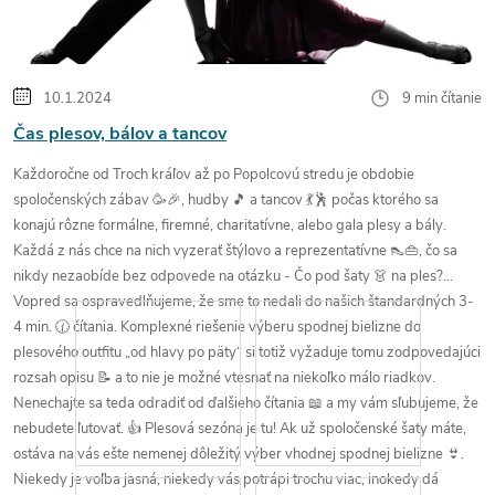
s
č
10.1.2024
9 min čítanie
l
Čas plesov, bálov a tancov
á
Každoročne od Troch kráľov až po Popolcovú stredu je
obdobie
spoločenských zábav 🥳🎉
,
hudby 🎵
a
tancov 💃🕺
počas ktorého sa
n
konajú rôzne formálne, firemné, charitatívne, alebo gala
plesy
a
bály
.
Každá z nás chce na nich
vyzerať štýlovo
a
reprezentatívne 👠👜
, čo sa
k
nikdy
nezaobíde bez odpovede
na otázku -
Čo pod šaty 👗 na ples?
Vopred sa ospravedlňujeme, že sme to nedali do našich štandardných 3-
4 min. 🕜 čítania. Komplexné riešenie
výberu spodnej bielizne do
o
plesového outfitu
„od hlavy po päty“ si totiž vyžaduje tomu zodpovedajúci
rozsah opisu 📝 a to nie je možné vtesnať na niekoľko málo riadkov.
v
Nenechajte sa
teda
odradiť
od ďalšieho čítania 📖 a
my vám sľubujeme, že
nebudete ľutovať
. 👍
Plesová sezóna je tu!
Ak už spoločenské šaty máte,
ostáva na vás ešte nemenej dôležitý
výber
vhodnej
spodnej bielizne 👙
.
Niekedy je
voľba jasná
, niekedy vás
potrápi trochu
viac, inokedy
dá