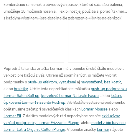
kombináciou ramienok a obvodových pásov, ktoré sú súčasťou balenia,
umožňuje 18 možnosti nosenia. Flexibilnosť jej použitia si poradí takmer
s každým výstrihom.
(pre detailnejšie zobrazenie kliknite na obrázok)
Popredná talianska značka Lormar má v ponuke širokú škálu modelov a
veľkosti pre každú z vás. Okrem už spomínaných, si môžete vybrať
podprsenky s
push-up efektom
,
vystužené
aj
nevystužené
,
bez kostíc
,
alebo
braletky
.
Určite teda neprehliadnite mäkučkú
push-up podprsenku
Lormar Saten Soft up
,
korzetovú Lormar Naturale Fascia
, alebo
krásnu
čipkovanú Lormar Frizzante Push up
.
Ak hľadáte vystuženú podprsenku
opäť musíme začať pri osvedčených klasikách
Lormar Mousse
alebo
Lormar Eli
. Z ďalších modelových rád nepochybne oceníte
exkluzívny
vzhľad podprsenky Lormar Frizzante Plunge
, alebo
model z bio bavlnou
Lormar Extra Organic Cotton Plunge
.
V ponuke značky
Lormar
nájdete