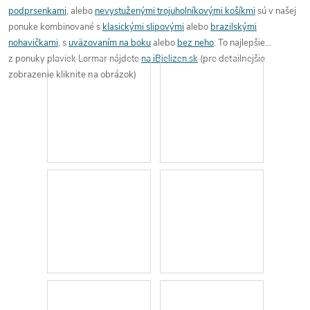
podprsenkami
, alebo
nevystuženými trojuholníkovými košíkmi
sú v našej
ponuke kombinované s
klasickými slipovými
alebo
brazilskými
nohavičkami
, s
uväzovaním na boku
alebo
bez neho
. To
najlepšie
z ponuky
plaviek Lormar nájdete
na iBielizen.sk
(pre detailnejšie
zobrazenie kliknite na obrázok)