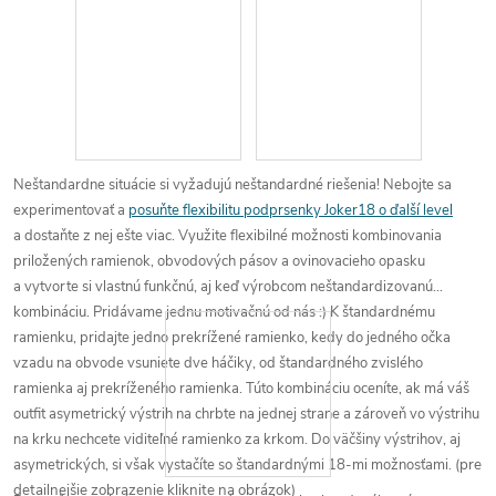
Neštandardne situácie
si vyžadujú
neštandardné riešenia
! Nebojte sa
experimentovať a
posuňte flexibilitu podprsenky Joker18 o ďalší level
a dostaňte z nej ešte viac.
Využite flexibilné možnosti kombinovania
priložených ramienok, obvodových pásov a ovinovacieho opasku
a
vytvorte si vlastnú funkčnú
, aj keď výrobcom neštandardizovanú
kombináciu
.
Pridávame
jednu motivačnú od nás
:) K
štandardnému
ramienku
, pridajte jedno
prekrížené ramienko
, kedy
do jedného očka
vzadu na obvode vsuniete
dve háčiky
, od štandardného zvislého
ramienka aj prekríženého ramienka. Túto kombináciu oceníte, ak má váš
outfit asymetrický výstrih na chrbte na jednej strane a zároveň vo výstrihu
na krku nechcete viditeľné ramienko za krkom.
Do väčšiny výstrihov
, aj
asymetrických,
si
však
vystačíte
so štandardnými
18-mi možnosťami
.
(pre
detailnejšie zobrazenie kliknite na obrázok)