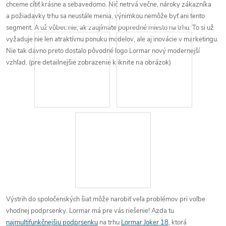
chceme cítiť krásne a sebavedomo.
Nič netrvá večne, nároky zákazníka
a požiadavky trhu sa neustále menia, výnimkou nemôže byť ani tento
segment. A už vôbec nie, ak zaujímate popredné miesto na trhu. To si už
vyžaduje nie len atraktívnu ponuku modelov, ale aj inovácie v marketingu.
Nie tak dávno preto dostalo pôvodné logo Lormar nový modernejší
vzhľad.
(pre detailnejšie zobrazenie kliknite na obrázok)
Výstrih do spoločenských šiat môže narobiť veľa problémov pri voľbe
vhodnej podprsenky. Lormar má pre vás riešenie! Azda tu
najmultifunkčnejšiu podprsenku
na trhu
Lormar Joker 18
, ktorá