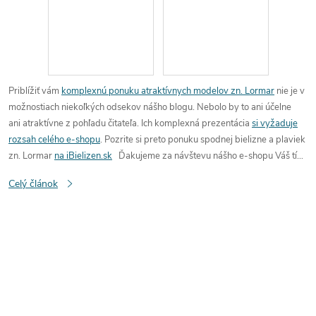
Priblížiť vám
komplexnú ponuku atraktívnych modelov zn. Lormar
nie je v
možnostiach niekoľkých odsekov nášho blogu. Nebolo by to ani účelne
ani atraktívne z pohľadu čitateľa. Ich komplexná prezentácia
si vyžaduje
rozsah celého e-shopu
. Pozrite si preto
ponuku spodnej bielizne
a plaviek
zn. Lormar
na iBielizen.sk
Ďakujeme za návštevu nášho e-shopu
Váš tím
iBielizen.sk
Celý článok