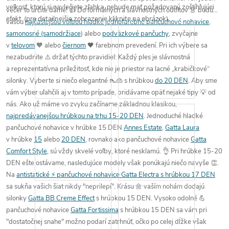
veľkosť
, ktorú si
navlečiete zľahka
,
nebude mať požadovaný zoštíhľujúci
večer
to určite
dáme
! 👍
Do formálnych a slávnostných outfitov 👗 budú
efekt
.
(pre detailnejšie zobrazenie kliknite na obrázok)
vašou
najčastejšou voľbou hladké jednofarebné pančuchové nohavice
,
samonosné (samodržiace
) alebo
podväzkové pančuchy
, zvyčajne
v
telovom
🧡 alebo
čiernom
🖤 farebnom prevedení.
Pri ich výbere sa
nezabudnite ⚠️
držať týchto pravidiel
:
Každý ples je slávnostná
a
reprezentatívna príležitosť
, kde
nie je priestor na lacné
„krabičkové“
silonky
. Vyberte si
niečo elegantné
👠👜 s hrúbkou
do 20 DEN
. Aby sme
vám výber uľahčili aj v tomto prípade,
pridávame
opäť
nejaké tipy
💡 od
nás.
Ako už máme vo zvyku
začíname
základnou klasikou,
najpredávanejšou hrúbkou na trhu 15-20 DEN
. Jednoduché hladké
pančuchové nohavice v hrúbke 15 DEN
Annes Estate
,
Gatta Laura
v hrúbke
15
alebo
20 DEN
, rovnako ako pančuchové nohavice
Gatta
Comfort Style
, sú vždy skvelé
voľby
,
ktoré nesklamú
. 👌
Pri hrúbke 15-20
DEN ešte ostávame,
nasledujúce modely
však
ponúkajú niečo navyše 👏
.
Na
antistatické ⚡ pančuchové nohavice Gatta Electra s hrúbkou 17 DEN
sa
sukňa
vašich šiat
nikdy
"
neprilepí
".
Krásu
🌼 vaším
nohám
dodajú
silonky
Gatta BB Creme Effect
s hrúbkou 15 DEN.
Vysoko odolné 💪
pančuchové nohavice
Gatta Fortissima
s hrúbkou 15 DEN sa vám pri
"dostatočnej snahe" možno podarí zatrhnúť,
očko
po celej dĺžke však