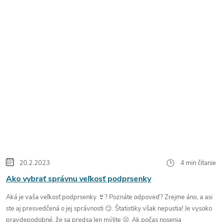
20.2.2023
4 min čítanie
Ako vybrať správnu veľkosť podprsenky
Aká je vaša veľkosť podprsenky 👙? Poznáte odpoveď? Zrejme áno, a asi
ste aj presvedčená o jej správnosti 😏. Štatistiky však nepustia! Je vysoko
pravdepodobné, že sa predsa len mýlite 🫢.
Ak počas nosenia