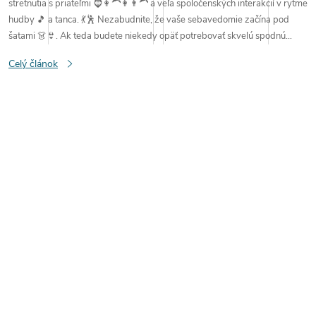
stretnutia s priateľmi
🧔👩‍🦱👩👨‍🦱 a
veľa
spoločenských
interakcií
v
rytme
hudby
🎵 a
tanca
. 💃🕺
Nezabudnite, že vaše sebavedomie začína pod
šatami 👗👙
. Ak teda budete niekedy opäť potrebovať skvelú spodnú
bielizeň,
radi vás uvidíme na našom e-shope iBielizen.sk
.
Ďakujeme za
Celý článok
návštevu nášho e-shopu
Váš tím iBielizen.sk