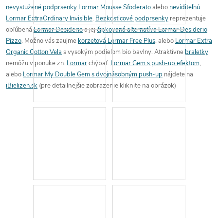
nevystužené podprsenky Lormar Mousse Sfoderato
alebo
neviditeľnú
Lormar ExtraOrdinary Invisible
.
Bezkosticové podprsenky
reprezentuje
obľúbená
Lormar Desiderio
a jej
čipkovaná alternatíva Lormar Desiderio
Pizzo
. Možno vás zaujme
korzetová Lormar Free Plus
, alebo
Lormar Extra
Organic Cotton Vela
s vysokým podielom bio bavlny.
Atraktívne
braletky
nemôžu v ponuke zn.
Lormar
chýbať.
Lormar Gem s push-up efektom
,
alebo
Lormar My Double Gem s dvojnásobným push-up
nájdete na
iBielizen.sk
(pre detailnejšie zobrazenie kliknite na obrázok)