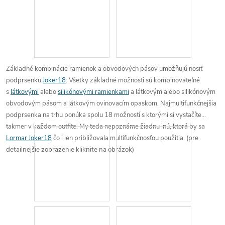
Základné kombinácie
ramienok a obvodových pásov
umožňujú
nosiť
podprsenku
Joker18
:
Všetky základné možnosti sú kombinovateľné
s
látkovými
alebo
silikónovými ramienkami
a
látkovým
alebo
silikónovým
obvodovým pásom
a
látkovým ovinovacím opaskom
.
Najmultifunkčnejšia
podprsenka
na trhu
ponúka spolu 18 možností
s ktorými si vystačíte
takmer v každom outfite.
My teda nepoznáme žiadnu inú, ktorá by sa
Lormar Joker18
čo i len približovala multifunkčnosťou použitia.
(pre
detailnejšie zobrazenie kliknite na obrázok)