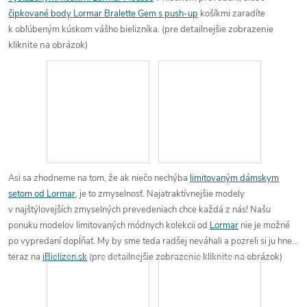
čipkované body Lormar Bralette Gem s push-up
košíkmi zaradíte
k obľúbeným kúskom vášho bielizníka.
(pre detailnejšie zobrazenie
kliknite na obrázok)
Asi sa zhodneme na tom, že ak niečo nechýba
limitovaným dámskym
setom od Lormar
, je to zmyselnosť. Najatraktívnejšie modely
v najštýlovejších zmyselných prevedeniach chce každá z nás! Našu
ponuku modelov
limitovaných módnych kolekcii od
Lormar
nie je možné
po vypredaní
dopĺňať
.
My by sme teda radšej neváhali
a pozreli si ju hneď
teraz na
iBielizen.sk
(pre detailnejšie zobrazenie kliknite na obrázok)