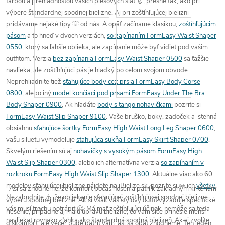
farbou
a
prehľadnosťou
vašich plesových šiat 👗, presne tak, ako pri
výbere štandardnej spodnej bielizne.
Aj pri zoštíhľujúcej bielizni
pridávame
nejaké
tipy 💡 od nás
. A opäť začíname klasikou,
zoštíhľujúcim
pásom
a to hneď v dvoch verziách,
so zapínaním FormEasy Waist Shaper
0550
, ktorý sa ľahšie oblieka, ale zapínanie môže byť vidieť pod vašim
outfitom. Verzia
bez zapínania FormEasy Waist Shaper 0500
sa ťažšie
navlieka, ale zoštíhľujúci pás je hladký po celom svojom obvode.
Neprehliadnite tiež
sťahujúce body cez prsia FormEasy Body Corse
0800
, alebo iný
model končiaci pod prsami FormEasy Under The Bra
Body Shaper 0900
, Ak hľadáte
body s tango nohavičkami
pozrite si
FormEasy Waist Slip Shaper 9100
. Vaše bruško, boky, zadoček a stehná
obsiahnu
sťahujúce šortky FormEasy High Waist Long Leg Shaper 0600
,
vašu siluetu vymodeluje
sťahujúca sukňa FormEasy Skirt Shaper 0700
.
Skvelým riešením sú aj
nohavičky s vysokým pásom FormEasy High
Waist Slip Shaper 0300
, alebo ich alternatívna verzia
so zapínaním v
rozkroku FormEasy High Waist Slip Shaper 1300
. Aktuálne
viac ako 60
modelov
sťahujúcej bielizne nájdete
na iBielize.sk
, pozrite si 👀 ich
všetky
.
Asi sa zhodneme, že
komfort
počas nosenia patrí
k základným kritériám
Nezabudnite ⚠️, že
obliekanie sťahujúcej zoštíhľujúcej spodnej bielizne
výberu
spodnej bielizne. Ak si však váš štýlový outfit vyžaduje
špecifické
vás
musí trochu potrápiť 🥴
. Má mať
zoštíhľujúci účinok
, nemôže sa teda
riešenie
, prípadne aj malú úpravu bielizne, čo vám síce
prinesie menší
navliekať rovnako zľahka ako štandardná spodná bielizeň. Ak si
zvolíte
diskomfort
, ale večer bude patriť vám, asi sa opäť zhodneme.
Ten jeden