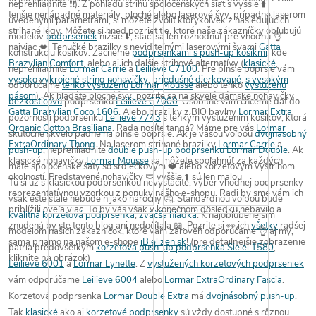
neprehliadnite ❗❗
).
Z pohľadu strihu
spoločenských
šiat
s
vyššie
⬆️
tenšie nenápadné materiály
,
ploché
alebo
laserové švy
, prípadne
laserom
uvedenými parametrami, si môžete zvoliť
ktorýkoľvek z nasledujúcich
strihané
légy.
Môžete si hneď pozrieť tie, ktoré naše
zákazníčky obľubujú
modelov
podprseniek
nižšie ⬇️, stačí sa len rozhodnúť pre vhodnú 👌
najviac
💋. Tenučké
brazilky
s neviditeľnými
laserovými švami
Gatta
konštrukciu košíkov. Začneme
podprsenkami s push-up košíkmi
, kde
Brazylian Comfort
, alebo aj ich ďalšie strihové alternatívy (
klasické
,
neprehliadnite
Lormar Carrie
a
Leilieve C7100
. Pre
plnšie poprsie
vám
vysoko vykrojené string nohavičky
,
priedušné dierkované
,
s vysokým
odporúčame
tenko vystuženú
Lormar Mousse
alebo tenko
vystuženú
pásom
). Ak hľadáte
ploché švy
, pozrite sa na skvelé dámske nohavičky
bezkosticovú
podprsenku
Leilieve C7000
. Osobitne vám chceme dať
do
Gatta Brazylian Coco 1606
. Alebo
brazilky
z
BIO bavlny
Lormar Extra
pozornosti
podprsenku
Leilieve 7743
s tenkým vystužením košíkov
, ktorá
Organic Cotton Brasiliana
. Rada nosíte
tangá
? Máme pre vás
Lormar
skutočne skvelo padne
na plnšie poprsie
. Ak je vašou voľbou
dvojnásobný
ExtraOrdinary Thong
. Na
laserom strihané brazilky
Lormar Carrie
a
push-up
, neprehliadnite
double push-up podprsenku Lormar Double
.
Ak
klasické
nohavičky
Lormar Mousse
sa môžete spoľahnúť za každých
máte spoločenské šaty so
srdiečkovým
❤️ alebo
korzetovým výstrihom
.
okolností.
Predstavené
nohavičky 🩲 vyššie
⬆️ sú len
malou
Tu si už
s klasickou podprsenkou nevystačíte
, výber vhodnej podprsenky
reprezentatívnou
vzorkou
z ponuky nášho e-shopu. Radi by sme vám ich
však ešte stále nebude nijako náročný 🤔. Štandardnou voľbou bude
priblížili oveľa viac. To by vás však v konečnom dôsledku nebavilo a
kvalitná korzetová podprsenka
,
zväčša hladká
. K
najobľúbenejším
znudená by ste tento blog ani nedočítala 📖.
Pozrite si
👀 ich
všetky
radšej
modelom našich zákazníčok, ktoré vám zároveň
odporúčame 👌 aj my
,
sama priamo na našom e-shope
iBielizen.sk
!
(pre detailnejšie zobrazenie
patria predovšetkým
korzetová push-up podprsenka Sielei 1580
,
kliknite na obrázok)
Leilieve 6001
a
Lormar Lynette
. Z
vystužených korzetových podprseniek
vám odporúčame
Leilieve 6004
alebo
Lormar ExtraOrdinary Fascia
.
Korzetová podprsenka
Lormar Double Extra
má
dvojnásobný push-up
.
Tak
klasické
ako aj
korzetové podprsenky
sú vždy dostupné s rôznou