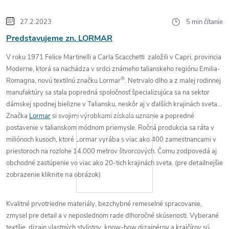
27.2.2023
5 min čítanie
Predstavujeme zn. LORMAR
V roku 1971 Felice Martinelli a Carla Scacchetti založili v Capri, provincia
Moderne, ktorá sa nachádza v srdci známeho talianskeho regiónu Emilia-
®
Romagna, novú textilnú značku Lormar
. Netrvalo dlho a z malej rodinnej
manufaktúry sa stala
popredná spoločnosť špecializujúca sa na sektor
dámskej spodnej bielizne
v Taliansku, neskôr aj v ďalších krajinách sveta.
Značka
Lormar
si svojimi výrobkami získala uznanie a popredné
postavenie v talianskom módnom priemysle. Ročná produkcia sa ráta v
miliónoch kusoch, ktoré Lormar vyrába s viac ako 400 zamestnancami v
priestoroch na rozlohe 14.000 metrov štvorcových. Čomu zodpovedá aj
obchodné zastúpenie vo viac ako 20-tich krajinách sveta.
(pre detailnejšie
zobrazenie kliknite na obrázok)
Kvalitné
prvotriedne materiály
,
bezchybné
remeselné
spracovanie
,
zmysel pre detail
a v neposlednom rade
dlhoročné skúsenosti
. Vyberané
textílie, dizajn vlastných stylistov, know-how dizajnérov a krajčírov sú