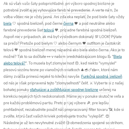
Ak sú však vaše šaty
polopriehľadné
, pri výbere spodnej bielizne je
potrebné zvoliť
aj jej
vyhovujúce farebné prevedenie
. A verte nám, že
voľba vôbec nie je vždy jasná
. Ani
zďaleka neplatí
, že
pod biele
šaty vždy
biela
🤍 spodná bielizeň,
pod čierne
čierna
🖤 a
pod neutrálne alebo
farebné
prevedenie šiat
telová
🧡,
prípadne farebná
spodná bielizeň.
Aspoň nie v prípadoch, ak má byť výsledkom dokonalý 💯 LOOK
!
Pýtate
sa prečo? Pretože
pod bielym
🤍 alebo
čiernym 🖤 outfitom
je
častokrát
telová
🧡 spodná bielizeň
menej nápadná
ako biela alebo čierna.
Ako je to
možné
? Tak to
sa dočítate 👀
v
našom
predchádzajúcom blogu 📝
"
Biela
alebo telová?
".
To musela byť
zlomyseľnosť 😠
, keď niekto "
vymyslel
"
plesovú sezónu
tesne
po vianočných sviatkoch 🎄🥣🍗🍰🍬
, ktoré nám
dámy zväčša prinesú nejaké to kilečko navyše.
Funkčná spodná bielizeň
od nás je však pripravená tejto "
zlomyseľnosti
"
čeliť
. ⚔️
Vyberte si z našej
bohatej ponuky
sťahujúcej a zoštíhľujúcej spodnej bielizne
určenej na
korekciu nejakých tých nedokonalosti. Máme jej v ponuke skutočne veľa a
pre každú problémovú partiu
. Preto pri jej výbere 🔎, pre lepšiu
prehľadnosť,
nezabudnite použiť
náš prepracovaný
filter tovaru 📶
, kde si
zvolíte,
ktorú časť
vašich kriviek
potrebujete
trochu "
vylepšiť
". 😍
Následne je už len nevyhnutné
zvážiť 🧐 obmedzenia spojené so strihom
,