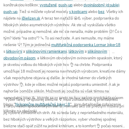
konštrukciou košíkov,
vystužené
,
push-up
alebo
dvojnásobný (double)
push-up
. Tiež si môžete vybrať modely
s kosticami
alebo
bez
. Všetky ich
nájdete na
iBielizen.sk
A teraz ten
najťažší 😬💪 výber
, podprsenka do
hlbokých
alebo
asymetrických výstrihov
. Ak ste už vyskúšala všetko
možné, prípadne aj nemožné, ale
nič ste nenašla
,
máte problém 😕
! Čo s
tým? Idete "
na ostro
"? 🔪 To asi nechcete. A ani nemusíte, my
máme
riešenie 💡
! Tým je jedinečná
multifunkčná podprsenka Lormar Joker18
s
látkovými
a
silikónovými ramienkami
,
látkovým
a
silikónovým
obvodovým pásom
, a
látkovým obvodovým ovinovaním opaskom
, ktorý
je skvelou voľbou
do hlbokých výstrihov
👌 na chrbte. Podprsenka
umožňuje
18 možností
jej
nosenia
navrhnutých výrobcom,
kreatívne dámy
však nepochybne
objavia
aj
ďalšie
. Je vhodná
takmer do všetkých
výstrihov 👌
, kde je vôbec možné nejakú podprsenku umiestniť. A ak je
najhoršie pomôže silikón.
Možnosti jej použitia
sú však témou na
samostatný blog 📝
. Pozrite sa 👀 preto na ňu v našom predchádzajúcom
Výber farby
🎨 spodnej bielizne 👙 musí
zohľadňovať
aj
priehľadnosť
blogu "
Nekonečne multifunkčná Joker18
".
(pre detailnejšie zobrazenie
a
farbu
vašich spoločenských
šiat 👗
, rovnako ako ste predtým musela pri
kliknite na obrázok)
jej výbere zohľadniť ich strih.
Ak sú teda šaty z
nepriehľadného
materiálu
,
bez hlbokých výstrihov
a
veľkých rázporkov
, vyber vhodnej spodnej
bielizne stačí opäť zúžiť na
jediné kritérium
, a to
komfort 👌
počas nosenia.