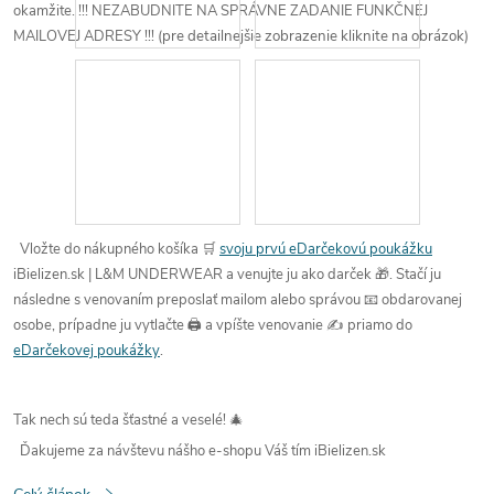
okamžite.
!!!
NEZABUDNITE NA SPRÁVNE ZADANIE FUNKČNEJ
MAILOVEJ ADRESY
!!!
(pre detailnejšie zobrazenie kliknite na obrázok)
Vložte do nákupného košíka 🛒
svoju prvú eDarčekovú poukážku
iBielizen.sk | L&M UNDERWEAR
a venujte ju ako darček
🎁.
Stačí ju
následne s venovaním
preposlať mailom alebo správou
📧 obdarovanej
osobe,
prípadne ju vytlačte 🖨️
a
vpíšte venovanie
✍️ priamo do
eDarčekovej poukážky
.
Tak nech sú teda šťastné a veselé! 🎄
Ďakujeme za návštevu nášho e-shopu
Váš tím iBielizen.sk