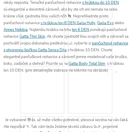
nikdy nepustia
.
Tenučké
pančuchové nohavice
s hrúbkou do 10 DEN
sú elegantné a decentné zároveň, ako by ste ich ani nemala na sebe,
krásne však
zjednotia líniu vašich nôh 👣
. Neprehliadnite preto
pančuchové nohavice
s hrúbkou len 8 DEN Gatta Holly
,
Gatta Eve
alebo
Annes Nebbia
. Najtenšiu
hrúbku
na trhu
len 6 DEN
ponúkajú pančuchové
nohavice
Gatta Thin Skin
. Ak chcete zjednotiť líniu svojich nôh a zároveň sa
pochváliť svojou dokonalou pedikúrou 🦶
, vyberte si
pančuchové nohavice
s otvorenou špičkou Gatta Senza Dita
s hrúbkou 10 DEN. Chcete
elegantné pančuškové nohavice a
zároveň jemne modelovať vaše bruško
,
boky
,
zadoček
a
stehná
? Pozrite sa na
Gatta Body Total Slim
s hrúbkou
len 10 DEN.
(pre detailnejšie zobrazenie kliknite na obrázok)
Je vybavené 😎👍
, už máte všetko potrebné,
plesová sezóna na vás čaká
.
Ale nepočká
! 🏃 Tak vám teda
želáme skvelú zábavu 🥳🎉
, prijemné