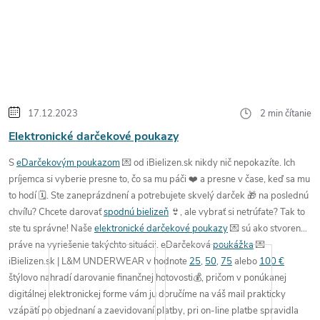
17.12.2023
2 min čítanie
Elektronické darčekové poukazy
S
eDarčekovým poukazom
💌 od iBielizen.sk
nikdy nič nepokazíte
. Ich
príjemca si vyberie presne to,
čo sa mu páči
❤️ a presne v čase,
keď sa mu
to hodí
🗓️.
Ste
zaneprázdnení
a potrebujete skvelý
darček 🎁
na poslednú
chvíľu?
Chcete darovať
spodnú bielizeň
👙, ale vybrať si netrúfate?
Tak to
ste tu správne! Naše
elektronické darčekové poukazy
💌 sú ako stvorené
práve na vyriešenie takýchto situácii.
eDarčeková
poukážka
💌
iBielizen.sk | L&M UNDERWEAR v hodnote
25
,
50
,
75
alebo
100 €
štýlovo nahradí
darovanie
finančnej hotovosti
💰, pričom v ponúkanej
digitálnej elektronickej forme vám ju doručíme
na váš mail
prakticky
vzápätí po objednaní
a zaevidovaní platby, pri on-line platbe spravidla