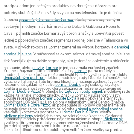
predpokladom jedinečných produktov navrhnutých s dôrazom pre
potreby skutočných žien, vždy s vysokou nositeľnosťou. To je
definícia
úspechu
výnimočných produktov Lormar
.
Spolupráca s poprednými
svetovými módnymi návrhármi vrátane
Dolce & Gabbana
a
Roberto
Cavalli
pomohli značke Lormar zvýšiť profil značky a upevniť si povesť
jednej z popredných značiek segmentu spodnej bielizne v Taliansku a vo
svete.
V prvých rokoch sa Lormar zameral na výrobu
korzetov
a
dámskej
spodnej bielizne
. V súčasnosti sa okrem sektoru dámskej spodnej bielizne
tiež špecializuje na ďalšie segmenty, ako je
domáce oblečenie
a
oblečenie
na spanie
, alebo
plavky
.
Lormar
je jednou z mála európskej značiek
Zrejme k najznámejším modelom značky
Lormar
patria modely s
spodnej bielizne, ktorá sa môže pochváliť tým, že
vyrába svoje produkty
dvojnásobným push-up
efektom modelovej rady Double. Tu nemôžeme
výlučne v Taliansku
. Táto firemná filozofia umožňuje zachovať vysokú
nespomenúť základnú klasiku
Lormar Double
a jej čipkovanú verziu
kvalitu a precíznosť výroby, ktorú zákazníci prirodzene očakávajú od
Lormar Double Pizzo
. V ponuke
korzetových podprseniek
modelovú radu
každej talianskej módnej značky.
Značku Lormar v súčasnosti vlastní
Double reprezentuje
Lormar Double Extra
a jej čipkovaná alternatíva
spoločnosť LORMAR s.r.l. so sídlom v talianskom Carpi Centro. Značka
Lormar Double Extra Pizzo
, ak potrebujete silikónový chrbát máme pre
neustále pracuje na inováciách pri výrobe
krásnej a pohodlnej spodnej
vás ďalšiu korzetovú podprsenku
Lormar Double Gloss
. Všetky
bielizne pre ženy
všetkých tvarov, vo všetkých veľkostiach. Oddanosť
spomínané modely prirodzene nájdete na našom e-shope
iBielizen.sk
kvalite s dôrazom na detaily a
zameranie na ženskosť má Lormar v DNA
,
(pre detailnejšie zobrazenie kliknite na obrázok)
čo značku dlhodobo radi k obľúbeným voľbám žien. Všetky sa predsa