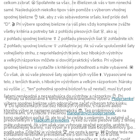
celkom zabrať
. 😬
Spoľahnite sa však, že
iBielizen.sk
vás v tom nenechá
samé. Nasledujúcich niekoľko tipov vám
pomôže s výberom
vhodnej
spodnej bielizne 👌
tak, aby z vás
sebavedomie
sršalo, keď príde
deň
"
D
". 🎬
Pri výbere spodnej bielizne na váš ples
vždy komplexne zvážte
všetky kritéria a potreby
tak z pohľadu
plesových šiat
👗, ako aj
z pohľadu
spodnej bielizne
👙
Z pohľadu plesových šiat
👗 zohľadnite ich:
Z pohľadu spodnej bielizne
👙 zohľadnite jej:
Ak sú vaše spoločenské
šaty
voľnejšieho strihu
, z nepriehľadných tkanín, bez hlbokých výstrihov
a veľkých rázporkov
môžete si dovoliť praktický všetko
. Pri výbere
spodnej bielizne si
vystačíte s kritériom pohodlnosti
a máte vybavené. 💟
Čo však, ak sú vaše plesové šaty opakom tých vyššie ⬆️.
Vypasované na
telo
,
z tenších tkanín
, s hlbokým výstrihom a veľkým rázporkom.
Nároky
sú vyššie 📈
, "len" pohodlná spodná bielizeň tu už nestačí, musí byť pod
šatami
nenápadná a nezasahujúca do výstrihov a rázporkov 👌
.
Pri
Pomaly sa dostávame
k tomu komplikovanejšiemu
výberu.
Podprsenke
!
výbere spodnej bielizne vám odporúčane
začať výberom
toho kúsku,
👙 Do spoločenských šiat
bez hlbokých výstrihov
,
s rukávmi
alebo
ktorého výber je
najmenej problematický 😎
. Ten
problémový vás
na
ramienkami
, si vystačíte s väčšinou
štandardných podprseniek
,
konci
spoľahlivo počká 🤔
, ale to už ho riešite s vedomím, že ostatné už
predovšetkým v
hladkom prevedení
. Aj keď sú vaše plesové šaty
z tenšej
máte vybavené. Ak vám však viac vyhovuje opačné poradie, urobte to
priehľadnejšej tkaniny
, váš výber je v podstate
stále bezproblémový
(po
podľa seba.
Dôležitý je výsledok 🏆, nie cesta k nemu
. 🚧
Poďme teda na
zohľadnení farebného prevedenia
, ale o tom
nižšie
⏬, čo ❗❗
určite
tú
jednoduchšiu časť
, ktorou sú
dámske nohavičky 🩲
, kde si stačí zvoliť