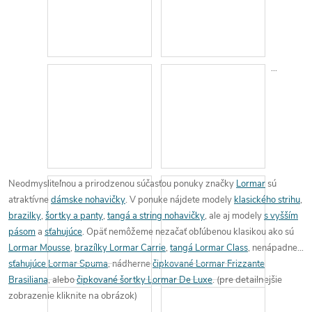
Neodmysliteľnou a prirodzenou súčasťou ponuky značky
Lormar
sú
atraktívne
dámske nohavičky
. V ponuke nájdete modely
klasického strihu
,
brazilky
,
šortky a panty
,
tangá a string nohavičky
, ale aj modely
s vyšším
pásom
a
sťahujúce
.
Opäť nemôžeme nezačať obľúbenou klasikou ako sú
Lormar Mousse
,
brazílky Lormar Carrie
,
tangá Lormar Class
, nenápadne
sťahujúce Lormar Spuma
, nádherne
čipkované Lormar Frizzante
Brasiliana
, alebo
čipkované šortky Lormar De Luxe
.
(pre detailnejšie
zobrazenie kliknite na obrázok)