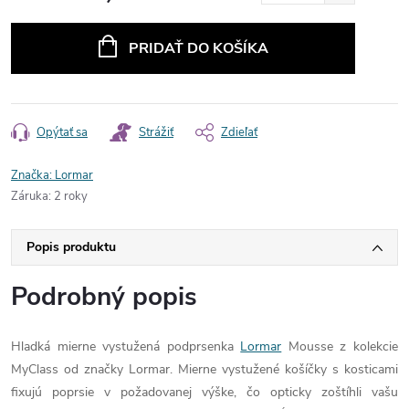
Jednotková
cena:
PRIDAŤ DO KOŠÍKA
Opýtať sa
Strážiť
Zdieľať
Značka:
Lormar
Záruka
:
2 roky
Popis produktu
Podrobný popis
Hladká mierne vystužená podprsenka
Lormar
Mousse z kolekcie
MyClass od značky Lormar. Mierne vystužené košíčky s kosticami
fixujú poprsie v požadovanej výške, čo opticky zoštíhli vašu