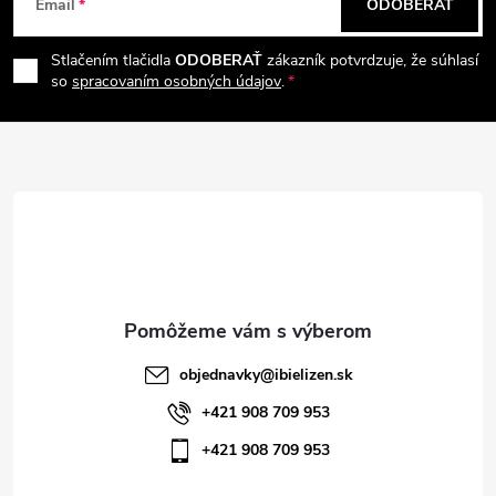
Email
ODOBERAŤ
á
Stlačením tlačidla
ODOBERAŤ
zákazník potvrdzuje, že súhlasí
p
so
spracovaním osobných údajov
.
ä
t
i
e
objednavky
@
ibielizen.sk
+421 908 709 953
+421 908 709 953