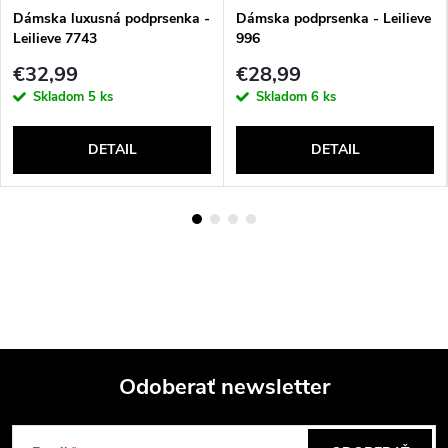
Dámska luxusná podprsenka -
Dámska podprsenka - Leilieve
Leilieve 7743
996
€32,99
€28,99
Skladom
5 ks
Skladom
6 ks
DETAIL
DETAIL
Odoberať newsletter
Z