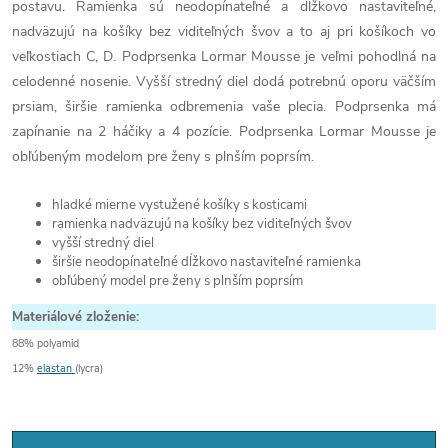
postavu. Ramienka sú neodopínateľné a dĺžkovo nastaviteľné,
nadväzujú na košíky bez viditeľných švov a to aj pri košíkoch vo
veľkostiach C, D. Podprsenka Lormar Mousse je veľmi pohodlná na
celodenné nosenie. Vyšší stredný diel dodá potrebnú oporu väčším
prsiam, širšie ramienka odbremenia vaše plecia. Podprsenka má
zapínanie na 2 háčiky a 4 pozície. Podprsenka Lormar Mousse je
obľúbeným modelom pre ženy s plnším poprsím.
hladké mierne vystužené košíky s kosticami
ramienka nadväzujú na košíky bez viditeľných švov
vyšší stredný diel
širšie neodopínateľné dĺžkovo nastaviteľné ramienka
obľúbený model pre ženy s plnším poprsím
Materiálové zloženie:
88% polyamid
12%
elastan
(lycra)