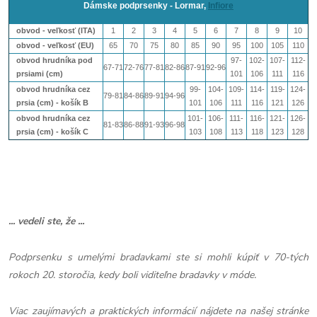
Dámske podprsenky - Lormar,
Infiore
obvod - veľkosť (ITA)
1
2
3
4
5
6
7
8
9
10
obvod - veľkosť (EU)
65
70
75
80
85
90
95
100
105
110
obvod hrudníka pod
97-
102-
107-
112-
67-71
72-76
77-81
82-86
87-91
92-96
prsiami (cm)
101
106
111
116
obvod hrudníka cez
99-
104-
109-
114-
119-
124-
79-81
84-86
89-91
94-96
prsia (cm) - košík B
101
106
111
116
121
126
obvod hrudníka cez
101-
106-
111-
116-
121-
126-
81-83
86-88
91-93
96-98
prsia (cm) - košík
C
103
108
113
118
123
128
... vedeli ste, že ...
Podprsenku s umelými bradavkami ste si mohli kúpiť v 70-tých
rokoch 20. storočia, kedy boli viditeľne bradavky v móde.
Viac zaujímavých a praktických informácií nájdete na našej stránke