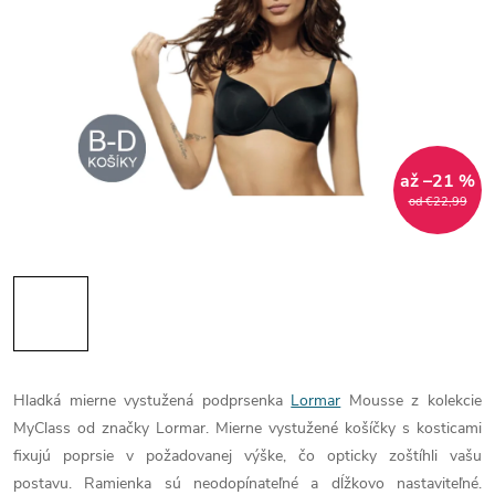
až –21 %
od €22,99
Hladká mierne vystužená podprsenka
Lormar
Mousse z kolekcie
MyClass od značky Lormar. Mierne vystužené košíčky s kosticami
fixujú poprsie v požadovanej výške, čo opticky zoštíhli vašu
postavu. Ramienka sú neodopínateľné a dĺžkovo nastaviteľné.