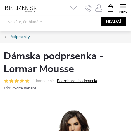
Prejsť
NÁKUPN
KOŠÍK
na
obsah
HĽADAŤ
Podprsenky
Dámska podprsenka -
Lormar Mousse
1 hodnotenie
Podrobnosti hodnotenia
Kód:
Zvoľte variant