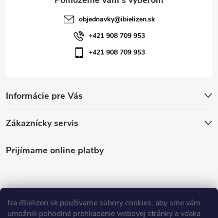
objednavky
@
ibielizen.sk
+421 908 709 953
+421 908 709 953
Informácie pre Vás
Zákaznícky servis
Prijímame online platby
Na iBielizen.sk
používame súbory cookies, aby sme vám
Obchodné podmienky
Podmienky ochrany osobných údajov
umožnili pohodlné prehliadanie webovej stránky a vďaka