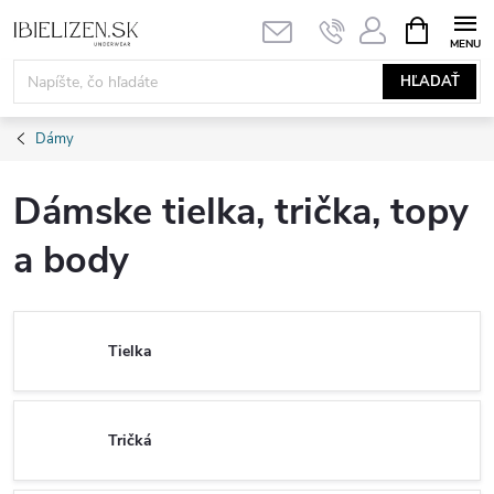
Prejsť
NÁKUPN
KOŠÍK
na
obsah
HĽADAŤ
Dámy
Dámske tielka, trička, topy
a body
Tielka
Tričká