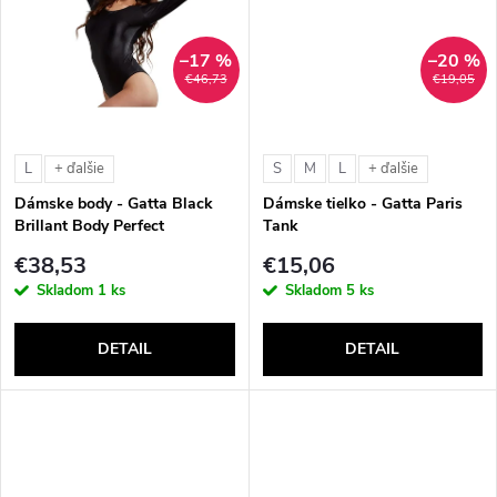
k
k
t
–17 %
–20 %
t
€46,73
€19,05
o
o
v
L
S
M
L
+ ďalšie
+ ďalšie
v
Dámske body - Gatta Black
Dámske tielko - Gatta Paris
Brillant Body Perfect
Tank
€38,53
€15,06
Skladom
1 ks
Skladom
5 ks
DETAIL
DETAIL