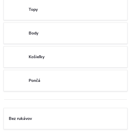
Topy
Body
Košieľky
Pončá
Bez rukávov