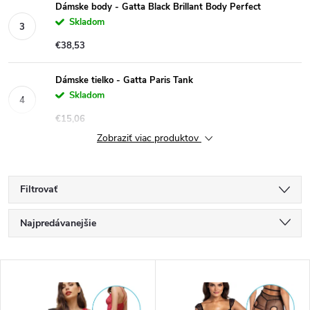
Dámske body - Gatta Black Brillant Body Perfect
Skladom
€38,53
Dámske tielko - Gatta Paris Tank
Skladom
€15,06
Zobraziť viac produktov
Filtrovať
R
Najpredávanejšie
a
Najlacnejšie
V
Najdrahšie
d
Abecedne