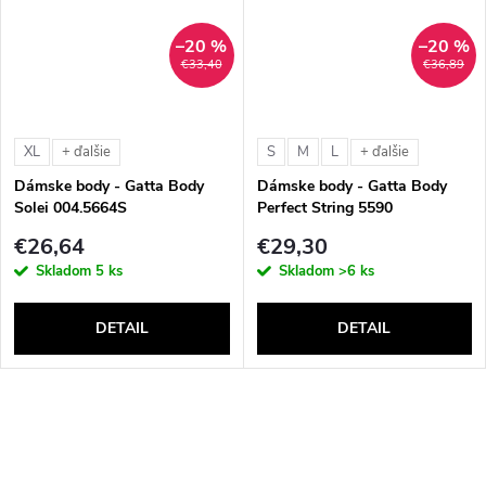
–20 %
–20 %
€33,40
€36,89
XL
S
M
L
+ ďalšie
+ ďalšie
Dámske body - Gatta Body
Dámske body - Gatta Body
Solei 004.5664S
Perfect String 5590
€26,64
€29,30
Skladom
5 ks
Skladom
>6 ks
DETAIL
DETAIL