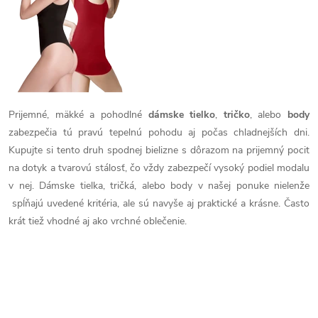
i
v
a
e
n
p
i
e
r
Prijemné, mäkké a pohodlné
dámske tielko
,
tričko
, alebo
body
v
zabezpečia tú pravú tepelnú pohodu aj počas chladnejších dni.
Kupujte si tento druh spodnej bielizne s dôrazom na prijemný pocit
k
na dotyk a tvarovú stálosť, čo vždy zabezpečí vysoký podiel modalu
y
v nej. Dámske tielka, tričká, alebo body v našej ponuke nielenže
spĺňajú uvedené kritéria, ale sú navyše aj praktické a krásne. Často
v
krát tiež vhodné aj ako vrchné oblečenie.
ý
p
i