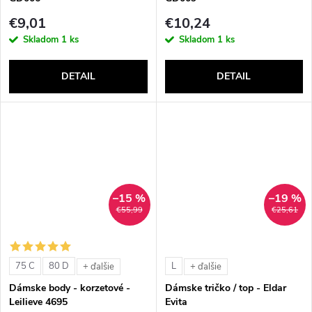
€9,01
€10,24
Skladom
1 ks
Skladom
1 ks
DETAIL
DETAIL
–15 %
–19 %
€55,99
€25,61
75 C
80 D
L
+ ďalšie
+ ďalšie
Dámske body - korzetové -
Dámske tričko / top - Eldar
Leilieve 4695
Evita