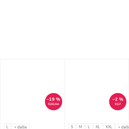
–19 %
–2 %
€26,64
€17
L
S
M
L
XL
XXL
+ ďalšie
+ ďalš