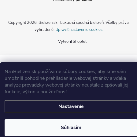
Copyright 2026
iBielizen.sk | Luxusná spodná bielizeň
. Všetky práva
vyhradené.
Upraviť nastavenie cookies
Vytvoril Shoptet
Na iBielizen.sk
používame súbory cookies, aby sme vám
umožnili pohodlné prehliadanie webovej stránky a vďaka
analýze prevádzky webovej stránky neustále zlepšovali jej
funkcie, výkon a použiteľnosť
.
Nastavenie
Súhlasím