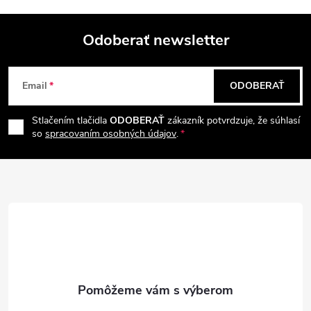
s
u
Odoberať newsletter
Z
Email
ODOBERAŤ
á
Stlačením tlačidla
ODOBERAŤ
zákazník potvrdzuje, že súhlasí
p
so
spracovaním osobných údajov
.
ä
t
i
e