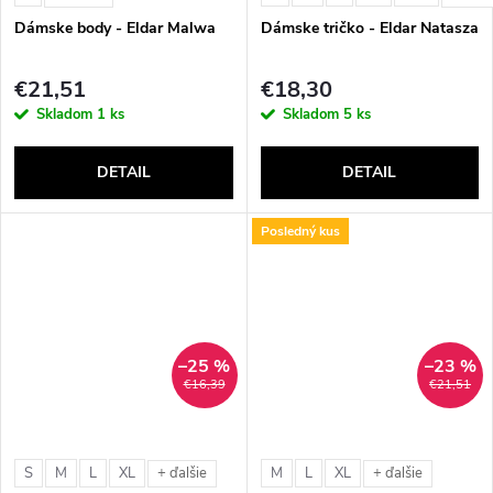
Dámske body - Eldar Malwa
Dámske tričko - Eldar Natasza
€21,51
€18,30
Skladom
1 ks
Skladom
5 ks
DETAIL
DETAIL
Posledný kus
–25 %
–23 %
€16,39
€21,51
S
M
L
XL
M
L
XL
+ ďalšie
+ ďalšie