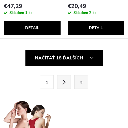
€47,29
€20,49
Skladom
1 ks
Skladom
2 ks
DETAIL
DETAIL
O
NAČÍTAŤ 18 ĎALŠÍCH
v
l
S
1
5
t
á
r
d
á
a
n
k
c
o