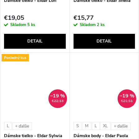
Dámske tielko - Eldar Lori
Dámske tielko - Eldar Sheila
€19,05
€15,77
Skladom
5 ks
Skladom
2 ks
DETAIL
DETAIL
Posledný kus
–19 %
–19 %
€22,13
€21,51
L
S
M
L
XL
+ ďalšie
+ ďalšie
Dámske tielko - Eldar Sylwia
Dámske body - Eldar Paola