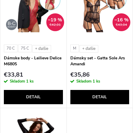
ý
e
p
n
–19 %
–16 %
i
€42,01
€43,04
i
s
e
70 C
75 C
M
+ ďalšie
+ ďalšie
p
Dámske body - Leilieve Delice
Dámsky set - Gatta Sole Ars
p
M6805
Amandi
r
€33,81
€35,86
r
Skladom
1 ks
Skladom
1 ks
o
o
DETAIL
DETAIL
d
d
u
u