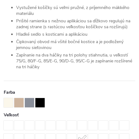
Vystužené košíčky sú veľmi pružné, z príjemného mäkkého
materiálu
Prišité ramienka s nežnou aplikáciou sa dĺžkovo regulujú na
zadnej strane (s rastúcou veľkosťou košíčkov sa rozširujú)
Hladké sedlo s kosticami a aplikáciou
Čipkovaný obvod má všité bočné kostice a je podložený
jemnou sieťovinou
Zapínanie na dva háčiky na tri polohy stiahnutia, u veľkostí
75/G, 80/F-G, 85/E-G, 90/D-G, 95/C-G je zapínanie rozšírené
na tri háčiky
Farba
Veľkosť