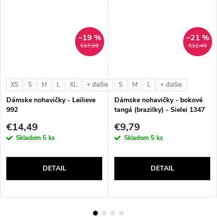
–19 %
–21 %
€17,99
€12,49
XS
S
M
L
XL
S
M
L
+ ďalšie
+ ďalšie
Dámske nohavičky - Leilieve
Dámske nohavičky - bokové
992
tangá (brazilky) - Sielei 1347
€14,49
€9,79
Skladom
5 ks
Skladom
5 ks
DETAIL
DETAIL