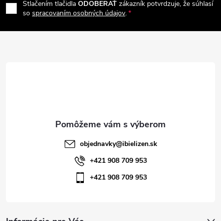
Stlačením tlačidla
ODOBERAŤ
zákazník potvrdzuje, že súhlasí
p
so
spracovaním osobných údajov
.
ä
t
i
e
objednavky
@
ibielizen.sk
+421 908 709 953
+421 908 709 953