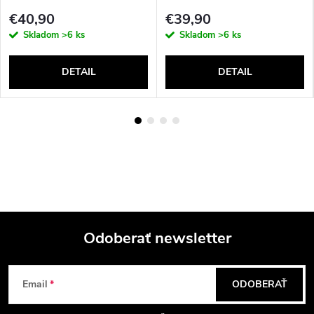
€40,90
€39,90
Skladom
>6 ks
Skladom
>6 ks
DETAIL
DETAIL
Odoberať newsletter
Z
Email
ODOBERAŤ
á