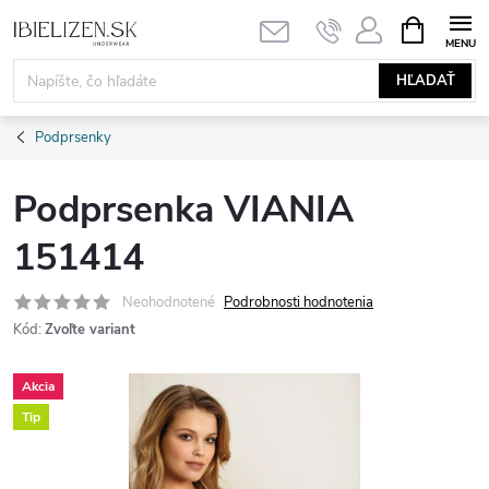
Prejsť
NÁKUPN
KOŠÍK
na
obsah
HĽADAŤ
Podprsenky
Podprsenka VIANIA
151414
Neohodnotené
Podrobnosti hodnotenia
Kód:
Zvoľte variant
Akcia
Tip