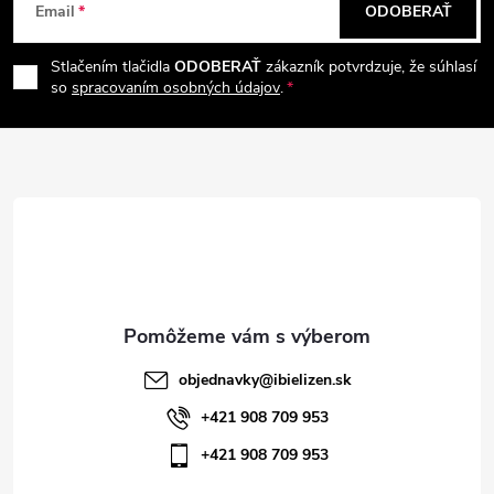
Email
ODOBERAŤ
á
Stlačením tlačidla
ODOBERAŤ
zákazník potvrdzuje, že súhlasí
p
so
spracovaním osobných údajov
.
ä
t
i
e
objednavky
@
ibielizen.sk
+421 908 709 953
+421 908 709 953