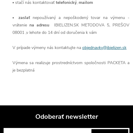
▪ stačí nás kontaktovať
telefonický
,
mailom
▪
zaslať
nepoužívaný a nepoškodený tovar na výmenu -
vrátenie
na adresu
IBIELIZEN.SK METODOVA 5, PREŠOV
08001 ,v lehote do 14 dní od doručenia k vám
V prípade výmeny nás kontaktujte na
objednavky@ibielizen.sk
Výmena sa realizuje prostredníctvom spoločnosti PACKETA a
je bezplatná
Odoberať newsletter
Z