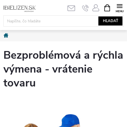
Prejsť
NÁKUPN
KOŠÍK
na
obsah
HĽADAŤ
Domov
Bezproblémová a rýchla
výmena - vrátenie
tovaru