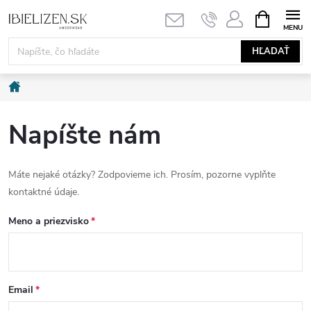
Prejsť
NÁKUPN
KOŠÍK
na
obsah
HĽADAŤ
Domov
Napíšte nám
Máte nejaké otázky? Zodpovieme ich. Prosím, pozorne vyplňte
kontaktné údaje.
Meno a priezvisko
Email