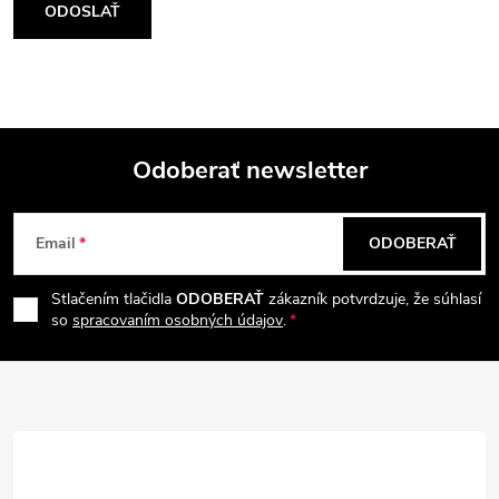
ODOSLAŤ
Odoberať newsletter
Z
Email
ODOBERAŤ
á
Stlačením tlačidla
ODOBERAŤ
zákazník potvrdzuje, že súhlasí
p
so
spracovaním osobných údajov
.
ä
t