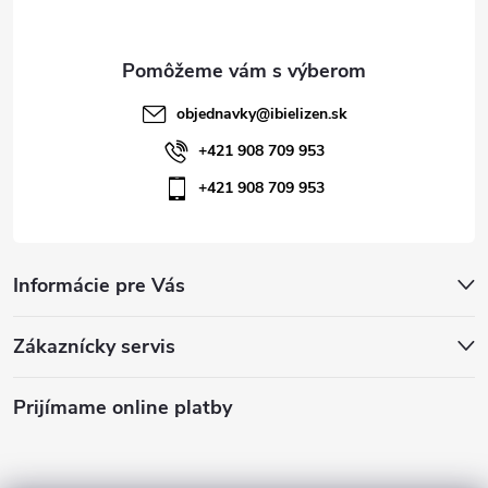
i
e
objednavky
@
ibielizen.sk
+421 908 709 953
+421 908 709 953
Informácie pre Vás
Zákaznícky servis
Prijímame online platby