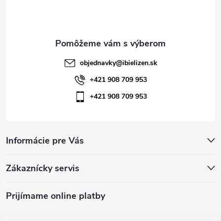
i
e
objednavky
@
ibielizen.sk
+421 908 709 953
+421 908 709 953
Informácie pre Vás
Zákaznícky servis
Prijímame online platby