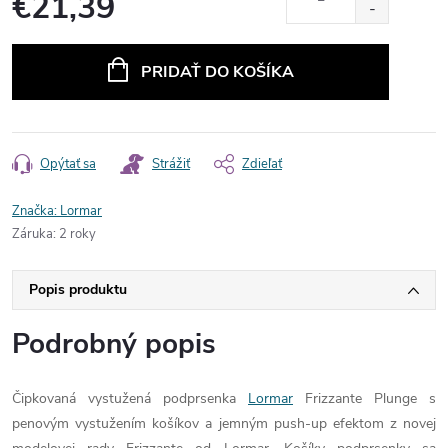
€21,39
Jednotková
cena:
PRIDAŤ DO KOŠÍKA
Opýtať sa
Strážiť
Zdieľať
Značka:
Lormar
Záruka
:
2 roky
Popis produktu
Podrobný popis
Čipkovaná vystužená podprsenka
Lormar
Frizzante Plunge s
penovým vystužením košíkov a jemným push-up efektom z novej