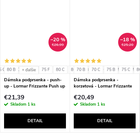
–20 %
–18 %
€26,99
€25,20
5 C
80 B
75 D
75 E
75 F
80 C
80 D
70 B
80 E
70 C
80 F
75 B
85 C
75 C
85 D
8
+ ďalšie
Dámska podprsenka - push-
Dámska podprsenka -
up - Lormar Frizzante Push up
korzetová - Lormar Frizzante
Fascia
€21,39
€20,49
Skladom
1 ks
Skladom
1 ks
DETAIL
DETAIL