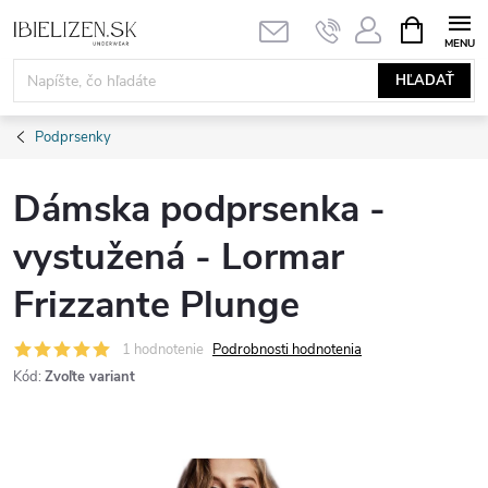
Prejsť
NÁKUPN
KOŠÍK
na
obsah
HĽADAŤ
Podprsenky
Dámska podprsenka -
vystužená - Lormar
Frizzante Plunge
1 hodnotenie
Podrobnosti hodnotenia
Kód:
Zvoľte variant