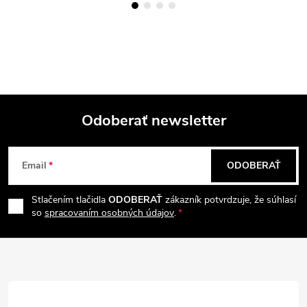
Odoberať newsletter
Z
Email
ODOBERAŤ
á
Stlačením tlačidla
ODOBERAŤ
zákazník potvrdzuje, že súhlasí
p
so
spracovaním osobných údajov
.
ä
t