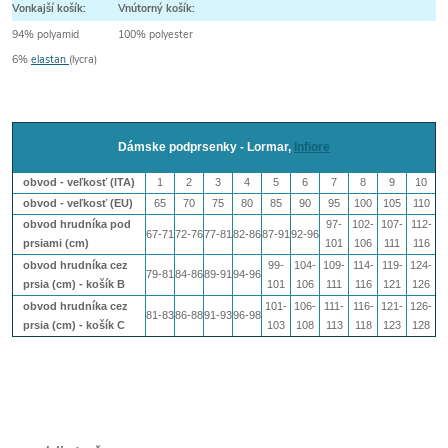
Vonkajší košík:
Vnútorný košík:
94% polyamid
100% polyester
6%
elastan
(lycra)
Dámske podprsenky - Lormar,
Infiore
obvod - veľkosť (ITA)
1
2
3
4
5
6
7
8
9
10
obvod - veľkosť (EU)
65
70
75
80
85
90
95
100
105
110
obvod hrudníka pod
97-
102-
107-
112-
67-71
72-76
77-81
82-86
87-91
92-96
prsiami (cm)
101
106
111
116
obvod hrudníka cez
99-
104-
109-
114-
119-
124-
79-81
84-86
89-91
94-96
prsia (cm) - košík B
101
106
111
116
121
126
obvod hrudníka cez
101-
106-
111-
116-
121-
126-
81-83
86-88
91-93
96-98
prsia (cm) - košík
C
103
108
113
118
123
128