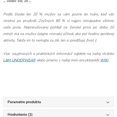
... vedeli ste, že ...
Podľa štúdie len 20 % mužov sa vám pozrie do tváre, keď vás
stretnú po prvýkrát. Zvyšných 80 % si najprv nenápadne všimne
vaše prsia. Neprerušovaný pohľad na ženské prsia po dobu 10
minút má na mužov údajne rovnaký účinok ako pol hodiny aeróbnej
aktivity. Takže im to nemajte za zlé, len si predlžujú život (:
Viac zaujímavých a praktických informácií nájdete na našej stránke
L&M UNDERWEAR
alebo priamo v našej mini-encyklopédií
WIKI
Parametre produktu
Hodnotenie (1)