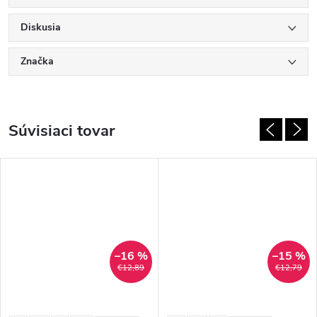
Diskusia
Značka
Súvisiaci tovar
–16 %
–15 %
€12,89
€12,79