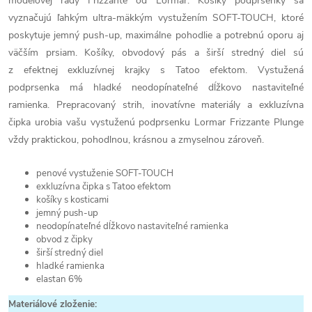
modelovej rady Frizzante od Lormar. Košíky podprsenky sa
vyznačujú ľahkým ultra-mäkkým vystužením SOFT-TOUCH, ktoré
poskytuje jemný push-up, maximálne pohodlie a potrebnú oporu aj
väčším prsiam. Košíky, obvodový pás a širší stredný diel sú
z efektnej exkluzívnej krajky s Tatoo efektom. Vystužená
podprsenka má hladké neodopínateľné dĺžkovo nastaviteľné
ramienka. Prepracovaný strih, inovatívne materiály a exkluzívna
čipka urobia vašu vystuženú podprsenku Lormar Frizzante Plunge
vždy praktickou, pohodlnou, krásnou a zmyselnou zároveň.
penové vystuženie SOFT-TOUCH
exkluzívna čipka s Tatoo efektom
košíky s kosticami
jemný push-up
neodopínateľné dĺžkovo nastaviteľné ramienka
obvod z čipky
širší stredný diel
hladké ramienka
elastan 6%
Materiálové zloženie: