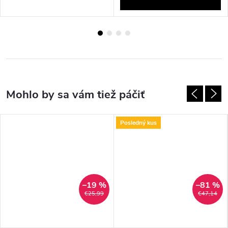
Posledný kus
–19 %
–81 %
€25,99
€47,14