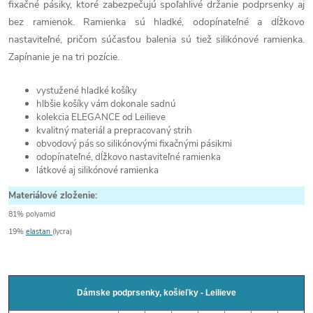
fixačné pásiky, ktoré zabezpečujú spoľahlivé držanie podprsenky aj
bez ramienok. Ramienka sú hladké, odopínateľné a dĺžkovo
nastaviteľné, pričom súčasťou balenia sú tiež silikónové ramienka.
Zapínanie je na tri pozície.
vystužené hladké košíky
hlbšie košíky vám dokonale sadnú
kolekcia ELEGANCE od Leilieve
kvalitný materiál a prepracovaný strih
obvodový pás so silikónovými fixačnými pásikmi
odopínateľné, dĺžkovo nastaviteľné ramienka
látkové aj silikónové ramienka
Materiálové zloženie:
81% polyamid
19%
elastan
(lycra)
Dámske podprsenky, košieľky - Leilieve