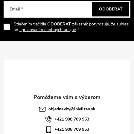
Z
Email
ODOBERAŤ
á
Stlačením tlačidla
ODOBERAŤ
zákazník potvrdzuje, že súhlasí
p
so
spracovaním osobných údajov
.
ä
t
i
e
objednavky
@
ibielizen.sk
+421 908 709 953
+421 908 709 953