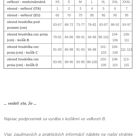
veľkosť - medzinárodná
XS
S
M
L
XL
XXL
XXXL
obvod - veľkosť (ITA)
1
2
3
4
5
6
7
obvod - veľkosť (EU)
65
70
75
80
85
90
95
obvod hrudníka pod
63-67
68-72
73-77
78-82
83-87
88-92
93-97
prsiami (cm)
obvod hrudníka cez prsia
104-
109-
79-81
84-86
89-91
94-96
99-101
(cm) - košík B
106
111
obvod hrudníka cez
101-
106-
81-83
86-88
91-93
96-98
111-113
prsia (cm) - košík
C
103
108
obvod hrudníka cez
103-
108-
113-
83-85
88-90
93-95
98-100
prsia (cm) - košík
D
105
110
115
... vedeli ste, že ...
Najviac podprseniek sa vyrába s košíkmi vo veľkosti B.
Viac zaujímavých a praktických informácií nájdete na našej stránke