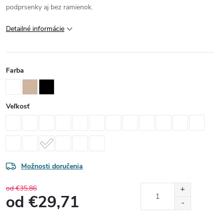
podprsenky aj bez ramienok.
Detailné informácie
Farba
Veľkosť
Možnosti doručenia
od €35,86
od
€29,71
Jednotková