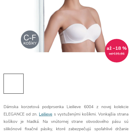
až –18 %
od €35,86
Dámska korzetová podprsenka Lieilieve 6004 z novej kolekcie
ELEGANCE od zn.
Leilieve
s vystuženými košíkmi. Vonkajšia strana
košíkov je hladká. Na vnútornej strane obvodového pásu sú
silikónové fixačné pásiky, ktoré zabezpečujú spoľahlivé držanie