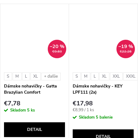
–20 %
–19 %
€9,83
€22,28
S
M
L
XL
S
M
L
XL
XXL
XXXL
+ ďalšie
Dámske nohavičky - Gatta
Dámske nohavičky - KEY
Brazylian Comfort
LPF111 (2x)
€7,78
€17,98
Jednotková
€8,99 / 1 ks
Skladom
5 ks
cena:
Skladom
5 balenie
DETAIL
DETAIL