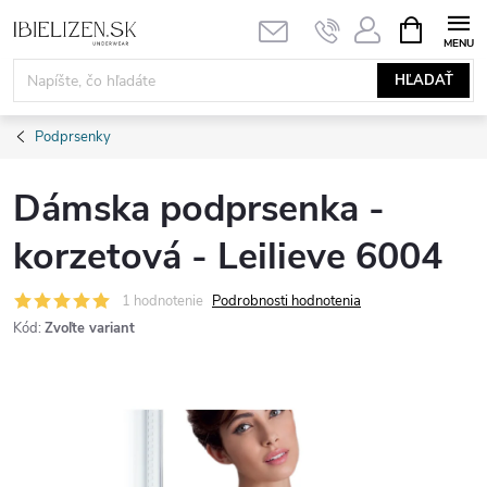
Prejsť
NÁKUPN
KOŠÍK
na
obsah
HĽADAŤ
Podprsenky
Dámska podprsenka -
korzetová - Leilieve 6004
1 hodnotenie
Podrobnosti hodnotenia
Kód:
Zvoľte variant