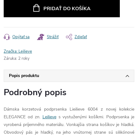
cena:
PRIDAŤ DO KOŠÍKA
Opýtať sa
Strážiť
Zdieľať
Značka:
Leilieve
Záruka
:
2 roky
Popis produktu
Podrobný popis
Dámska korzetová podprsenka Lieilieve 6004 z novej kolekcie
ELEGANCE od zn.
Leilieve
s vystuženými košíkmi. Podprsenka je
vyrobená príjemného materiálu. Vonkajšia strana košíkov je hladká.
Obvodový pás je hladký, na jeho vnútornej strane sú silikónové