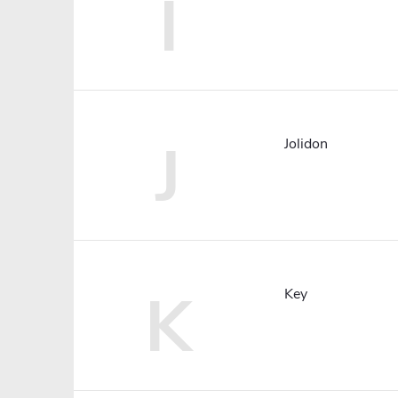
I
J
Jolidon
K
Key