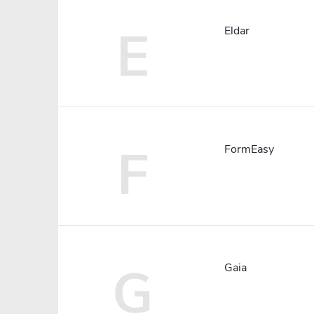
E
Eldar
F
FormEasy
G
Gaia