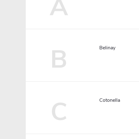
A
B
Belinay
C
Cotonella