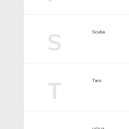
S
Scuba
T
Taro