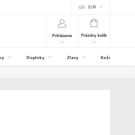
Čo inde nenájdete
Blog
EUR
NÁKUPNÝ
KOŠÍK
Prázdny košík
Prihlásenie
ky
Doplnky
Zľavy
Kožený tovar