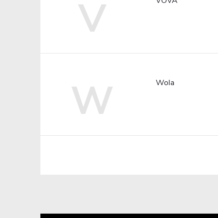
V
VOVA
W
Wola