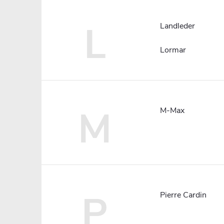
L
Landleder
Lormar
M
M-Max
P
Pierre Cardin