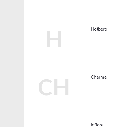
H
Hotberg
CH
Charme
Infiore