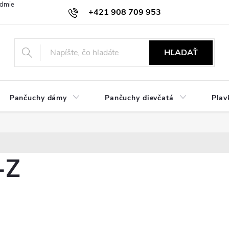
dmienky
Ochrana osobných údajov
Zásady používania cookies
+421 908 709 953
objednavky@ibielizen.sk
HĽADAŤ
Pančuchy dámy
Pančuchy dievčatá
Plav
-Z