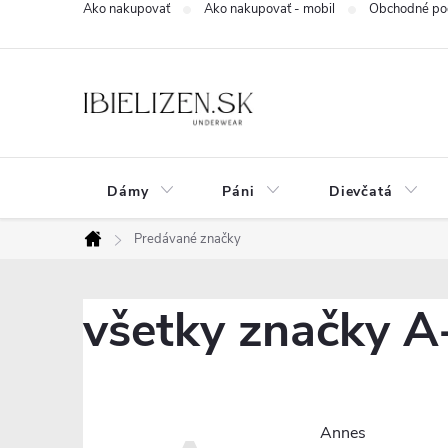
Ako nakupovať
Ako nakupovať - mobil
Obchodné po
Prejsť
na
obsah
Dámy
Páni
Dievčatá
Predávané značky
Domov
všetky značky A
Annes