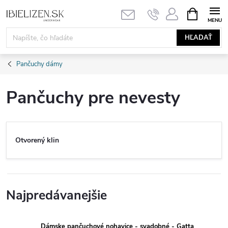
Prejsť
NÁKUPN
KOŠÍK
na
obsah
HĽADAŤ
Pančuchy dámy
Pančuchy pre nevesty
Otvorený klin
Najpredávanejšie
Dámske pančuchové nohavice - svadobné - Gatta