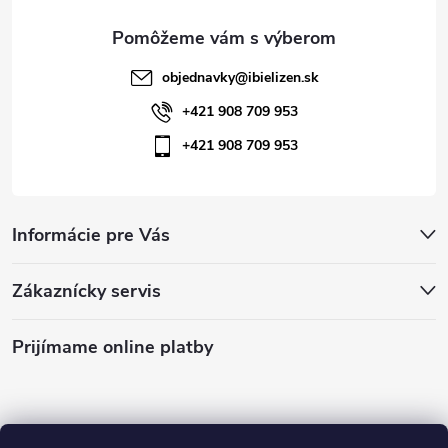
e
objednavky
@
ibielizen.sk
+421 908 709 953
+421 908 709 953
Informácie pre Vás
Zákaznícky servis
Prijímame online platby