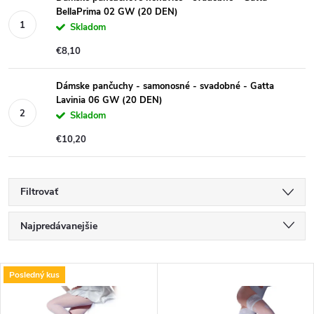
BellaPrima 02 GW (20 DEN)
Skladom
€8,10
Dámske pančuchy - samonosné - svadobné - Gatta
Lavinia 06 GW (20 DEN)
Skladom
€10,20
Filtrovať
R
Najpredávanejšie
a
Najlacnejšie
V
Posledný kus
Najdrahšie
d
Abecedne