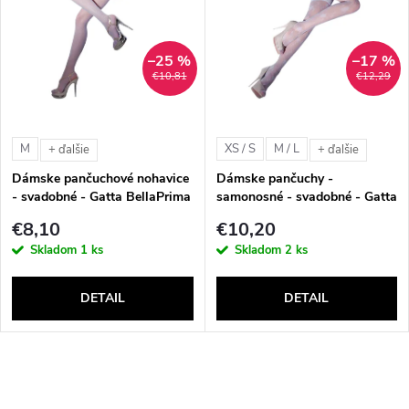
ý
e
p
n
–25 %
–17 %
i
€10,81
€12,29
i
s
e
M
XS / S
M / L
+ ďalšie
+ ďalšie
p
Dámske pančuchové nohavice
Dámske pančuchy -
p
- svadobné - Gatta BellaPrima
samonosné - svadobné - Gatta
r
02 GW (20 DEN)
Lavinia 06 GW (20 DEN)
€8,10
€10,20
r
Skladom
1 ks
Skladom
2 ks
o
o
DETAIL
DETAIL
d
d
u
u
O