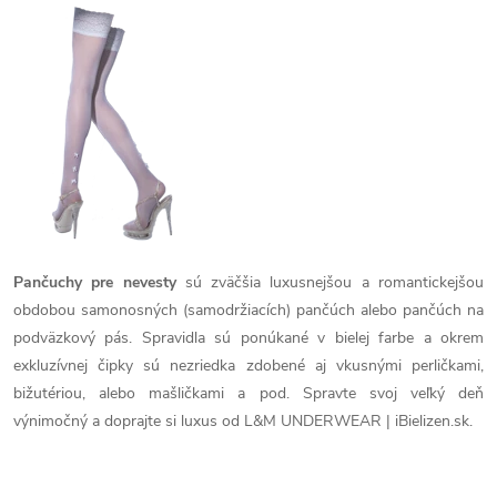
k
v
k
t
l
t
á
o
o
d
v
v
a
c
i
Pančuchy pre nevesty
sú zväčšia luxusnejšou a romantickejšou
obdobou samonosných (samodržiacích) pančúch alebo pančúch na
e
podväzkový pás. Spravidla sú ponúkané v bielej farbe a okrem
p
exkluzívnej čipky sú nezriedka zdobené aj vkusnými perličkami,
bižutériou, alebo mašličkami a pod. Spravte svoj veľký deň
r
výnimočný a doprajte si luxus od L&M UNDERWEAR | iBielizen.sk.
v