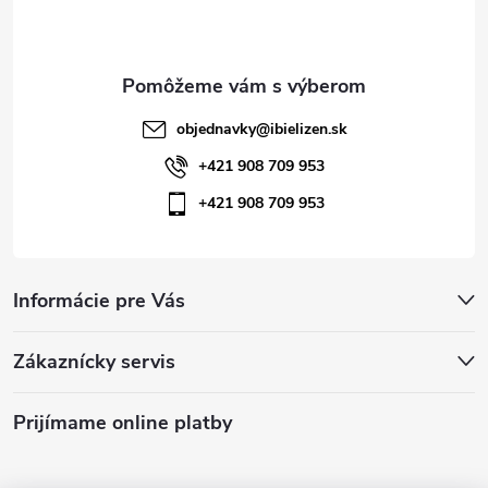
i
v
e
k
y
objednavky
@
ibielizen.sk
v
+421 908 709 953
ý
+421 908 709 953
p
i
Informácie pre Vás
s
u
Zákaznícky servis
Prijímame online platby