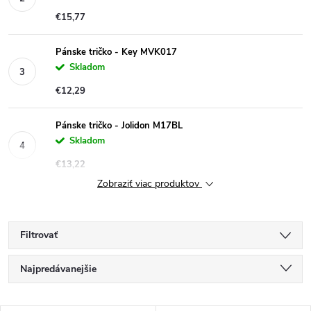
€15,77
Pánske tričko - Key MVK017
Skladom
€12,29
Pánske tričko - Jolidon M17BL
Skladom
€13,22
Zobraziť viac produktov
Filtrovať
R
Najpredávanejšie
a
Najlacnejšie