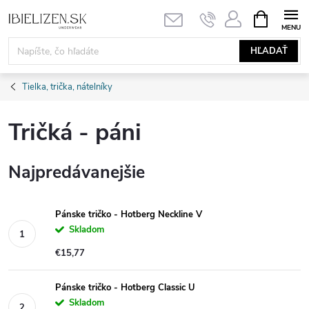
Prejsť
NÁKUPN
KOŠÍK
na
obsah
HĽADAŤ
Tielka, trička, nátelníky
Tričká - páni
Najpredávanejšie
Pánske tričko - Hotberg Neckline V
Skladom
€15,77
Pánske tričko - Hotberg Classic U
Skladom