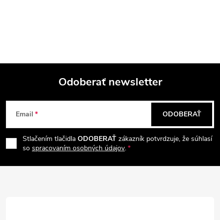
O
v
l
á
Odoberať newsletter
d
Z
a
Email
ODOBERAŤ
á
c
Stlačením tlačidla
ODOBERAŤ
zákazník potvrdzuje, že súhlasí
p
i
so
spracovaním osobných údajov
.
e
ä
p
t
r