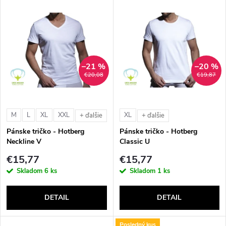
V
Najdrahšie
d
ý
Abecedne
e
p
n
–21 %
–20 %
i
€20,08
€19,87
i
s
e
M
L
XL
XXL
XL
+ ďalšie
+ ďalšie
p
Pánske tričko - Hotberg
Pánske tričko - Hotberg
p
Neckline V
Classic U
r
€15,77
€15,77
r
Skladom
6 ks
Skladom
1 ks
o
o
DETAIL
DETAIL
d
d
Posledný kus