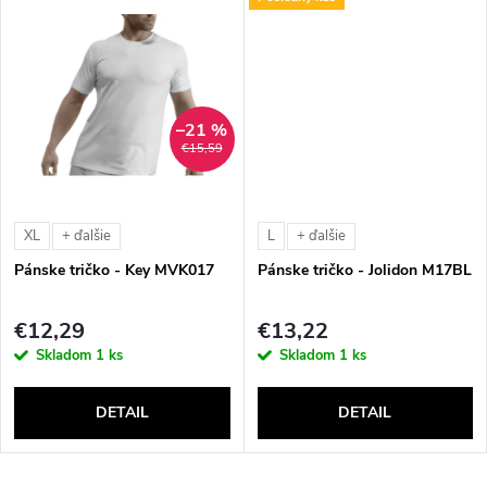
u
u
k
k
t
–21 %
t
€15,59
o
o
v
XL
L
+ ďalšie
+ ďalšie
v
Pánske tričko - Key MVK017
Pánske tričko - Jolidon M17BL
€12,29
€13,22
Skladom
1 ks
Skladom
1 ks
DETAIL
DETAIL