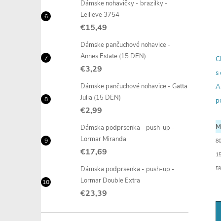
Dámske nohavičky - brazilky -
Leilieve 3754
€15,49
Dámske pančuchové nohavice -
Annes Estate (15 DEN)
C
€3,29
s
Dámske pančuchové nohavice - Gatta
A
Julia (15 DEN)
p
€2,99
M
Dámska podprsenka - push-up -
Lormar Miranda
8
€17,69
1
Dámska podprsenka - push-up -
5%
Lormar Double Extra
€23,39