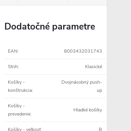
Dodatočné parametre
EAN
:
8003432031743
Strih
:
Klasické
Košíky -
Dvojnásobný push-
konštrukcia
:
up
Košíky -
Hladké košíky
prevedenie
:
Košíky - veľkosť
:
B