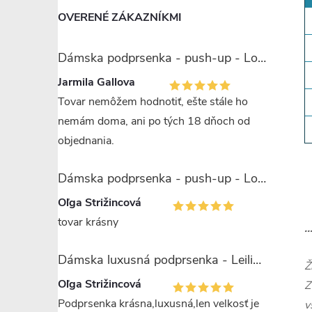
OVERENÉ ZÁKAZNÍKMI
Dámska podprsenka - push-up - Lormar Miranda
Jarmila Gallova
Tovar nemôžem hodnotiť, ešte stále ho
nemám doma, ani po tých 18 dňoch od
objednania.
Dámska podprsenka - push-up - Lormar Saten Soft up
Oľga Strižincová
tovar krásny
.
Dámska luxusná podprsenka - Leilieve 7743
Ž
Oľga Strižincová
Z
Podprsenka krásna,luxusná,len velkosť je
v