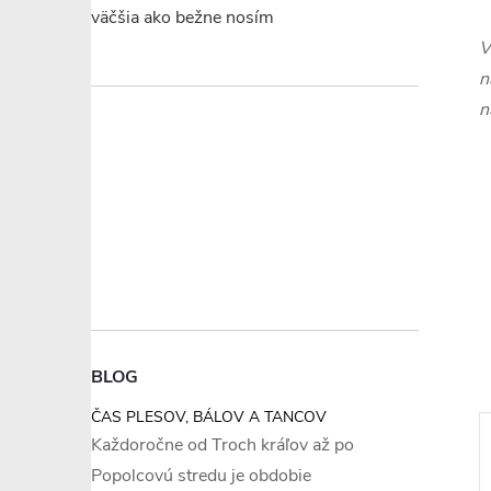
väčšia ako bežne nosím
V
n
n
BLOG
ČAS PLESOV, BÁLOV A TANCOV
Každoročne od Troch kráľov až po
Popolcovú stredu je obdobie