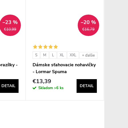
–23 %
–20 %
€10,99
€16,79
S
M
L
XL
XXL
S
M
+ ďalšie
razílky -
Dámske sťahovacie nohavičky
Dámske 
- Lormar Spuma
Mousse
€13,39
€10,9
DETAIL
DETAIL
Skladom
>6 ks
Sklad