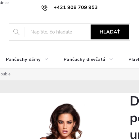
dmienky
Ochrana osobných údajov
Zásady používania cookies
+421 908 709 953
objednavky@ibielizen.sk
HĽADAŤ
Pančuchy dámy
Pančuchy dievčatá
Plav
Double
D
p
u