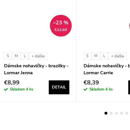
–23 %
€11,69
S
M
L
S
M
L
+ ďalšie
+ ďalšie
Dámske nohavičky - brazilky -
Dámske nohavičky - b
Lormar Jenna
Lormar Carrie
€8,99
€8,39
DETAIL
Skladom
4 ks
Skladom
4 ks