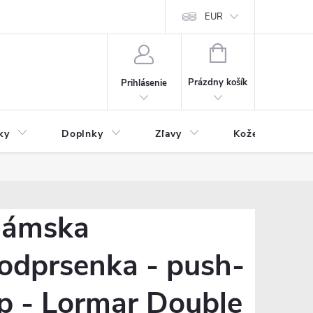
Čo inde nenájdete
Blog
EUR
NÁKUPNÝ
KOŠÍK
Prázdny košík
Prihlásenie
ky
Doplnky
Zľavy
Kožený tovar
ámska
odprsenka - push-
p - Lormar Double