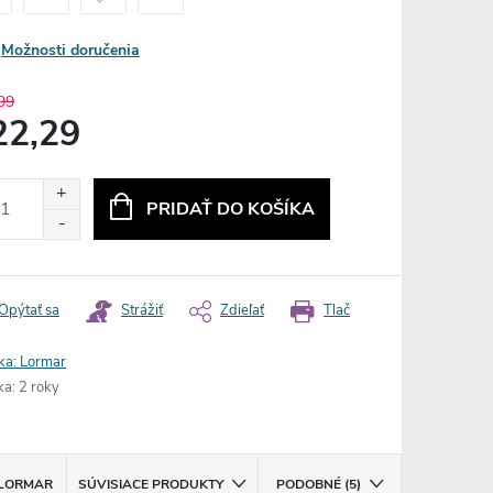
Možnosti doručenia
99
22,29
otková
:
PRIDAŤ DO KOŠÍKA
Opýtať sa
Strážiť
Zdieľať
Tlač
ka:
Lormar
ka
:
2 roky
LORMAR
SÚVISIACE PRODUKTY
PODOBNÉ (5)