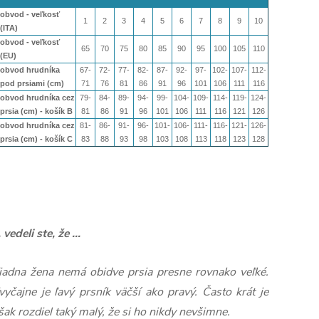
obvod - veľkosť
1
2
3
4
5
6
7
8
9
10
(ITA)
obvod - veľkosť
65
70
75
80
85
90
95
100
105
110
(EU)
obvod hrudníka
67-
72-
77-
82-
87-
92-
97-
102-
107-
112-
pod prsiami (cm)
71
76
81
86
91
96
101
106
111
116
obvod hrudníka cez
79-
84-
89-
94-
99-
104-
109-
114-
119-
124-
prsia (cm) - košík B
81
86
91
96
101
106
111
116
121
126
obvod hrudníka cez
81-
86-
91-
96-
101-
106-
111-
116-
121-
126-
prsia (cm) - košík
C
83
88
93
98
103
108
113
118
123
128
.. vedeli ste, že ...
iadna žena nemá obidve prsia presne rovnako veľké.
vyčajne je ľavý prsník väčší ako pravý. Často krát je
šak rozdiel taký malý, že si ho nikdy nevšimne.