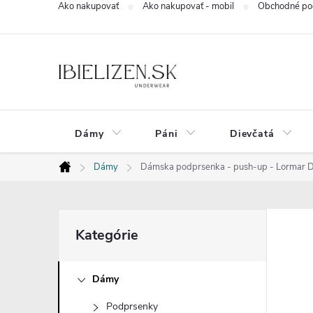
Ako nakupovať
Ako nakupovať - mobil
Obchodné po
Prejsť
na
obsah
Dámy
Páni
Dievčatá
Dámy
Dámska podprsenka - push-up - Lormar 
Domov
B
Preskočiť
Kategórie
kategórie
o
Dámy
č
Podprsenky