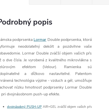
Podrobný popis
ámska podprsenka
Lormar
Double podprsenka, ktorá
yformuje neodolateľný dekólt a pozdvihne vaše
ebavedomie. Lormar Double zväčší objem vašich pŕs
ž o dve čísla. Je vyrobená z kvalitného mikrovlákna s
elúrovým efektom (Velour). Ramienka sú
dopínateľné a dĺžkovo nastaviteľné. Patentom
hránená technológia výplne - vzduch a gél, umožňuje
achovať nízku hmotnosť podprsenky Lormar Double
j pri dvojnásobnom push-up efekte.
dvojnásobný PUSH-UP
AIR+GEL zväčší objem vašich pŕs