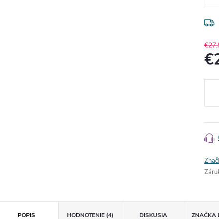
€27,
€
Jedn
cena
Znač
Záru
POPIS
HODNOTENIE (4)
DISKUSIA
ZNAČKA