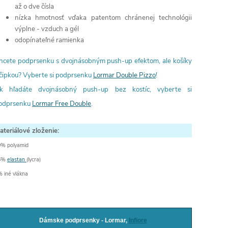
až o dve čísla
nízka hmotnosť vďaka patentom chránenej technológii
výplne - vzduch a gél
odopínateľné ramienka
hcete podprsenku s dvojnásobným push-up efektom, ale košíky
 čipkou? Vyberte si podprsenku
Lormar Double Pizzo
!
k hľadáte dvojnásobný push-up bez kostíc, vyberte si
odprsenku
Lormar Free Double
.
ateriálové zloženie:
0% polyamid
5%
elastan
(lycra)
 iné vlákna
Dámske podprsenky - Lormar,
Infiore