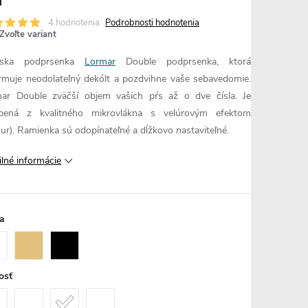
4 hodnotenia
Podrobnosti hodnotenia
Zvoľte variant
ska podprsenka
Lormar
Double podprsenka, ktorá
rmuje neodolateľný dekólt a pozdvihne vaše sebavedomie.
ar Double zväčší objem vašich pŕs až o dve čísla. Je
bená z kvalitného mikrovlákna s velúrovým efektom
our). Ramienka sú odopínateľné a dĺžkovo nastaviteľné.
ilné informácie
a
osť