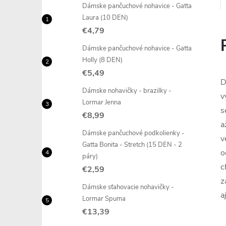
Dámske pančuchové nohavice - Gatta
Laura (10 DEN)
€4,79
Dámske pančuchové nohavice - Gatta
Holly (8 DEN)
€5,49
D
Dámske nohavičky - brazilky -
v
Lormar Jenna
s
€8,99
a
Dámske pančuchové podkolienky -
v
Gatta Bonita - Stretch (15 DEN - 2
o
páry)
c
€2,59
z
Dámske sťahovacie nohavičky -
a
Lormar Spuma
€13,39