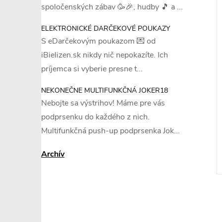
spoločenských zábav 🥳🎉, hudby 🎵 a ...
ELEKTRONICKÉ DARČEKOVÉ POUKAZY
–7 %
–19 %
S eDarčekovým poukazom 💌 od
€11,79
€32,79
iBielizen.sk nikdy nič nepokazíte. Ich
príjemca si vyberie presne t...
NEKONEČNE MULTIFUNKČNÁ JOKER18
XL
L
XL
+ ďalšie
+ ďalšie
Nebojte sa výstrihov! Máme pre vás
avičky - Lormar
Formujúce a zoštíhľujúce body
podprsenku do každého z nich.
- Eldar Vanilia
Multifunkčná push-up podprsenka Jok...
€26,33
DETAIL
DETAIL
6 ks
Skladom
1 ks
Archív