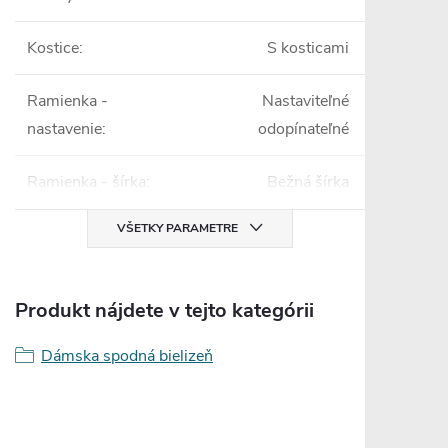
Kostice
:
S kosticami
Ramienka -
Nastaviteľné
nastavenie
:
odopínateľné
Ramienka - šírka
:
Bežná šírka
VŠETKY PARAMETRE
Produkt nájdete v tejto kategórii
Dámska spodná bielizeň