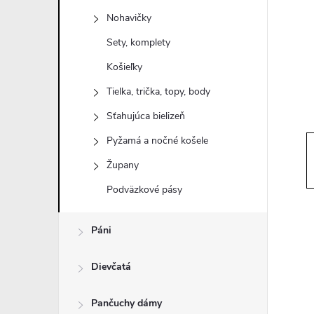
n
Nohavičky
ý
Sety, komplety
Košieľky
p
Tielka, trička, topy, body
a
Sťahujúca bielizeň
Pyžamá a nočné košele
n
Župany
e
Podväzkové pásy
l
Páni
Dievčatá
Pančuchy dámy