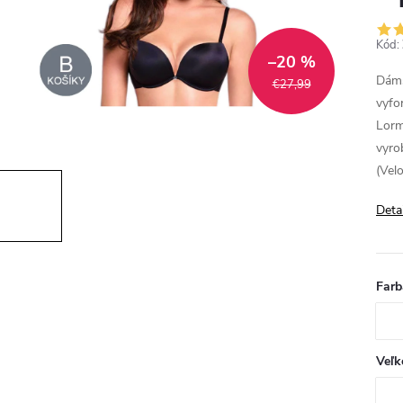
Kód:
–20 %
Dám
€27,99
vyfo
Lorm
vyro
(Vel
Deta
Farb
Veľk