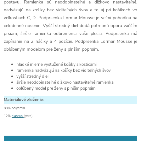
postavu. Ramienka sú neodopínateľné a dĺžkovo nastaviteľné,
nadväzujú na košíky bez viditeľných švov a to aj pri košíkoch vo
veľkostiach C, D. Podprsenka Lormar Mousse je veľmi pohodlná na
celodenné nosenie. Vyšší stredný diel dodá potrebnú oporu väčším
prsiam, širšie ramienka odbremenia vaše plecia. Podprsenka má
zapínanie na 2 háčiky a 4 pozície. Podprsenka Lormar Mousse je
obľúbeným modelom pre ženy s plnším poprsím.
hladké mierne vystužené košíky s kosticami
ramienka nadväzujú na košíky bez viditeľných švov
vyšší stredný diel
širšie neodopínateľné dĺžkovo nastaviteľné ramienka
obľúbený model pre ženy s plnším poprsím
Materiálové zloženie:
88% polyamid
12%
elastan
(lycra)