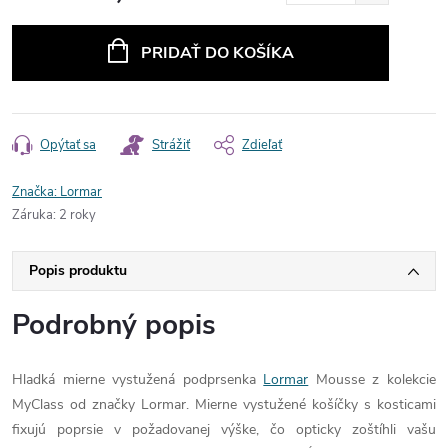
Jednotková
cena:
PRIDAŤ DO KOŠÍKA
Opýtať sa
Strážiť
Zdieľať
Značka:
Lormar
Záruka
:
2 roky
Popis produktu
Podrobný popis
Hladká mierne vystužená podprsenka
Lormar
Mousse z kolekcie
MyClass od značky Lormar. Mierne vystužené košíčky s kosticami
fixujú poprsie v požadovanej výške, čo opticky zoštíhli vašu