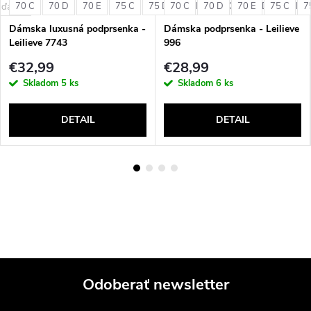
70 C
70 D
70 E
75 C
75 D
70 C
75 E
70 D
80 C
70 E
80 D
75 C
80 E
7
e
 ďalšie
Dámska luxusná podprsenka -
Dámska podprsenka - Leilieve
Leilieve 7743
996
€32,99
€28,99
Skladom
5 ks
Skladom
6 ks
DETAIL
DETAIL
Odoberať newsletter