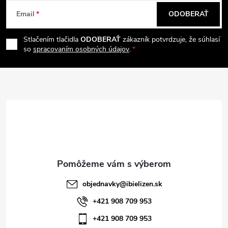
Z
Email
ODOBERAŤ
á
Stlačením tlačidla
ODOBERAŤ
zákazník potvrdzuje, že súhlasí
p
so
spracovaním osobných údajov
.
ä
t
i
e
objednavky
@
ibielizen.sk
+421 908 709 953
+421 908 709 953