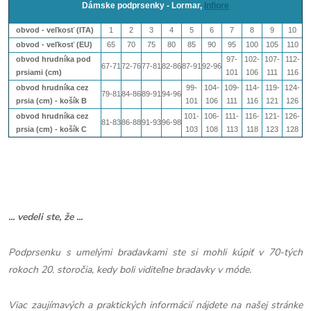
Dámske podprsenky - Lormar,
Infiore
obvod - veľkosť (ITA)
1
2
3
4
5
6
7
8
9
10
obvod - veľkosť (EU)
65
70
75
80
85
90
95
100
105
110
obvod hrudníka pod
97-
102-
107-
112-
67-71
72-76
77-81
82-86
87-91
92-96
prsiami (cm)
101
106
111
116
obvod hrudníka cez
99-
104-
109-
114-
119-
124-
79-81
84-86
89-91
94-96
prsia (cm) - košík B
101
106
111
116
121
126
obvod hrudníka cez
101-
106-
111-
116-
121-
126-
81-83
86-88
91-93
96-98
prsia (cm) - košík
C
103
108
113
118
123
128
... vedeli ste, že ...
Podprsenku s umelými bradavkami ste si mohli kúpiť v 70-tých
rokoch 20. storočia, kedy boli viditeľne bradavky v móde.
Viac zaujímavých a praktických informácií nájdete na našej stránke