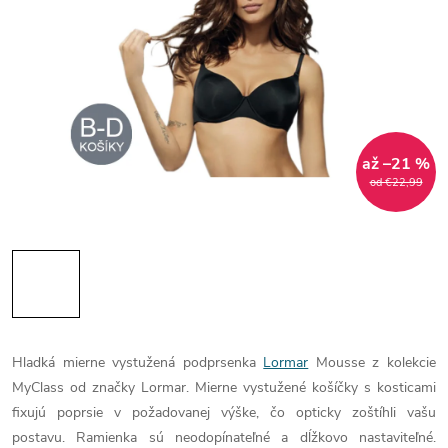
až –21 %
od €22,99
Hladká mierne vystužená podprsenka
Lormar
Mousse z kolekcie
MyClass od značky Lormar. Mierne vystužené košíčky s kosticami
fixujú poprsie v požadovanej výške, čo opticky zoštíhli vašu
postavu. Ramienka sú neodopínateľné a dĺžkovo nastaviteľné.