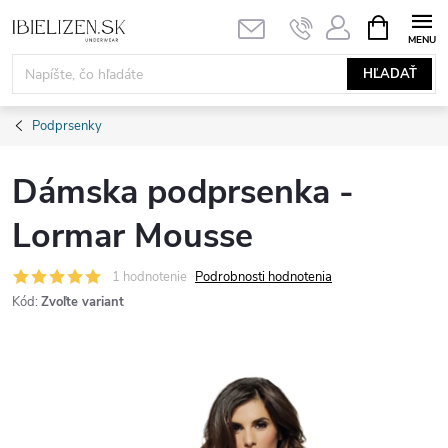
Prejsť
NÁKUPN
KOŠÍK
na
obsah
HĽADAŤ
Podprsenky
Dámska podprsenka -
Lormar Mousse
1 hodnotenie
Podrobnosti hodnotenia
Kód:
Zvoľte variant