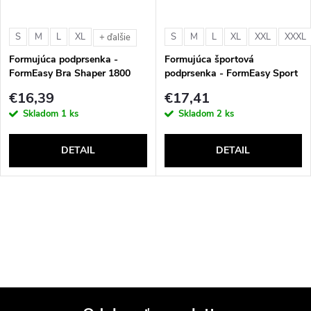
i
s
e
S
M
L
XL
S
M
L
XL
XXL
XXXL
+ ďalšie
p
Formujúca podprsenka -
Formujúca športová
p
FormEasy Bra Shaper 1800
podprsenka - FormEasy Sport
r
Bra Shaper 2800
€16,39
€17,41
r
Skladom
1 ks
Skladom
2 ks
o
o
DETAIL
DETAIL
d
d
u
u
O
k
v
k
t
l
t
á
o