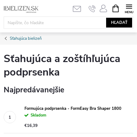
Prejsť
NÁKUPN
KOŠÍK
na
obsah
HĽADAŤ
Sťahujúca bielizeň
Sťahujúca a zoštíhľujúca
podprsenka
Najpredávanejšie
Formujúca podprsenka - FormEasy Bra Shaper 1800
Skladom
€16,39