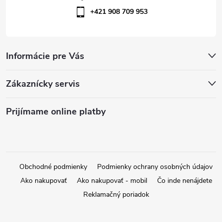
ý
+421 908 709 953
p
i
Informácie pre Vás
s
u
Zákaznícky servis
Prijímame online platby
Obchodné podmienky
Podmienky ochrany osobných údajov
Ako nakupovať
Ako nakupovať - mobil
Čo inde nenájdete
Reklamačný poriadok