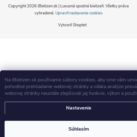
Copyright 2026
iBielizen.sk | Luxusná spodná bielizeň
. Všetky práva
vyhradené.
Upraviť nastavenie cookies
Vytvoril Shoptet
Na iBielizen.sk
používame súbory cookies, aby sme vám umož
pohodlné prehliadanie webovej stránky a vďaka analýze prev
webovej stránky neustále zlepšovali jej funkcie, výkon a použi
Nastavenie
Súhlasím