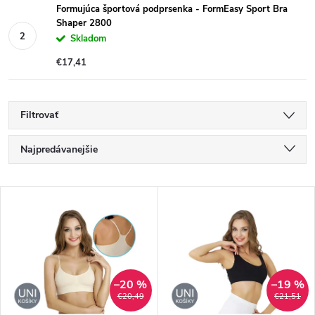
Formujúca športová podprsenka - FormEasy Sport Bra
Shaper 2800
Skladom
€17,41
Filtrovať
R
Najpredávanejšie
a
Najlacnejšie
V
Najdrahšie
d
ý
Abecedne
e
p
n
–20 %
–19 %
i
€20,49
€21,51