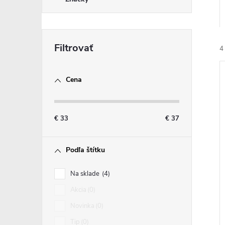
4
Cena
€
33
€
37
i
i
Podľa štítku
Na sklade
4
Akcia
0
Novinka
0
Tip
0