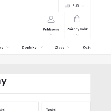
Čo inde nenájdete
Blog
EUR
NÁKUPNÝ
KOŠÍK
Prázdny košík
Prihlásenie
ky
Doplnky
Zľavy
Kožený tovar
my
oké
Tenké