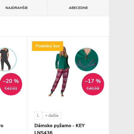
NAJDRAHŠIE
ABECEDNE
Posledný kus
–20 %
–17 %
€42,01
€40,59
L
+ ďalšie
ro
Dámske pyžamo - KEY
LNS436