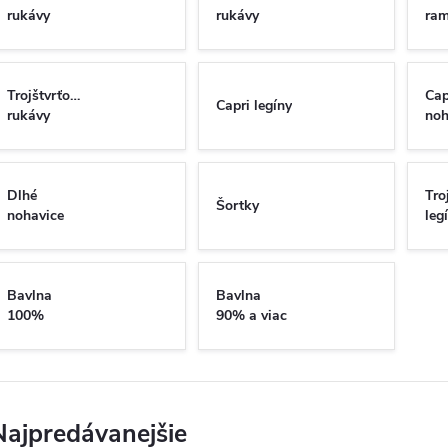
rukávy
rukávy
ram
Trojštvrťové
Cap
Capri legíny
rukávy
noh
Dlhé
Tro
Šortky
nohavice
leg
Bavlna
Bavlna
100%
90% a viac
Najpredávanejšie