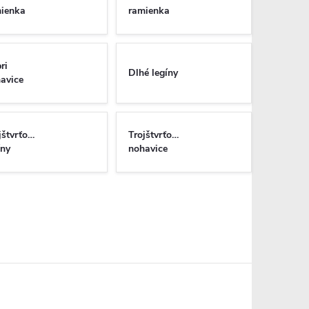
ienka
ramienka
ri
Dlhé legíny
avice
jštvrťové
Trojštvrťové
íny
nohavice