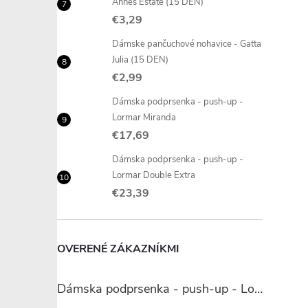
Annes Estate (15 DEN)
€3,29
Dámske pančuchové nohavice - Gatta
r
Julia (15 DEN)
€2,99
Dámska podprsenka - push-up -
Lormar Miranda
€17,69
Dámska podprsenka - push-up -
Lormar Double Extra
€23,39
i
OVERENÉ ZÁKAZNÍKMI
Dámska podprsenka - push-up - Lormar Miranda