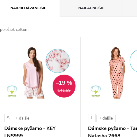
R
NAJPREDÁVANEJŠIE
NAJLACNEJŠIE
a
položiek celkom
d
V
e
ý
n
p
–19 %
€41,59
e
s
p
p
S
L
+ ďalšie
+ ďalšie
r
Dámske pyžamo - KEY
Dámske pyžamo - Ta
r
LNS959
Natasha 2668