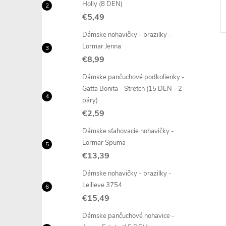
Holly (8 DEN)
€5,49
Dámske nohavičky - brazilky -
Lormar Jenna
€8,99
Dámske pančuchové podkolienky -
Gatta Bonita - Stretch (15 DEN - 2
páry)
l
€2,59
Dámske sťahovacie nohavičky -
Lormar Spuma
€13,39
Dámske nohavičky - brazilky -
Leilieve 3754
€15,49
i
Dámske pančuchové nohavice -