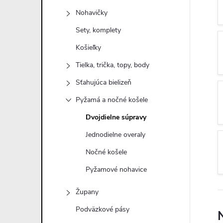
n
Nohavičky
ý
Sety, komplety
Košieľky
p
Tielka, trička, topy, body
a
Sťahujúca bielizeň
Pyžamá a nočné košele
n
Dvojdielne súpravy
e
Jednodielne overaly
Nočné košele
l
Pyžamové nohavice
Župany
Podväzkové pásy