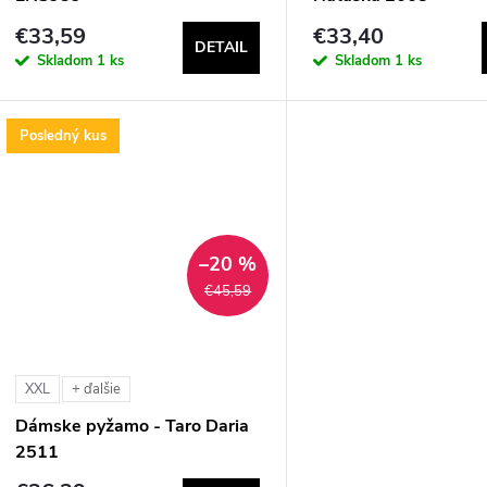
o
€33,59
€33,40
o
DETAIL
d
Skladom
1 ks
Skladom
1 ks
d
u
Posledný kus
u
k
k
t
t
–20 %
o
€45,59
o
v
v
XXL
+ ďalšie
Dámske pyžamo - Taro Daria
2511