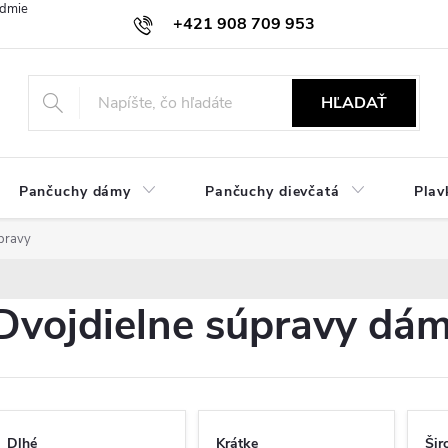
dmienky
Ochrana osobných údajov
Zásady používania cookies
+421 908 709 953
objednavky@ibielizen.sk
HĽADAŤ
Pančuchy dámy
Pančuchy dievčatá
Plav
pravy
Dvojdielne súpravy dá
Dlhé
Krátke
Šir