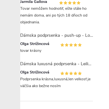
Jarmila Gallova
Tovar nemôžem hodnotiť, ešte stále ho
nemám doma, ani po tých 18 dňoch od
objednania.
Dámska podprsenka - push-up - Lormar Saten Soft up
Oľga Strižincová
tovar krásny
Dámska luxusná podprsenka - Leilieve 7743
Oľga Strižincová
Podprsenka krásna,luxusná,len velkosť je
väčšia ako bežne nosím