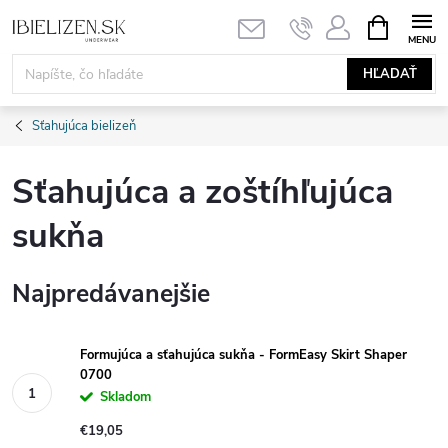
Prejsť
NÁKUPN
KOŠÍK
na
obsah
HĽADAŤ
Sťahujúca bielizeň
Sťahujúca a zoštíhľujúca
sukňa
Najpredávanejšie
Formujúca a sťahujúca sukňa - FormEasy Skirt Shaper
0700
Skladom
€19,05