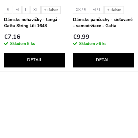
S
M
L
XL
XS / S
M / L
+ ďalšie
+ ďalšie
Dámske nohavičky - tangá -
Dámske pančuchy - sieťované
Gatta String Lili 1648
- samodržiace - Gatta
Margherita Rete 01 (20 DEN)
€7,16
€9,99
Skladom
5 ks
Skladom
>6 ks
DETAIL
DETAIL