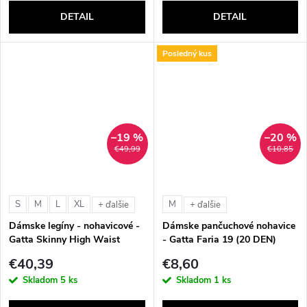
DETAIL
DETAIL
Posledný kus
–19 %
–20 %
€49,99
€10,85
S
M
L
XL
M
+ ďalšie
+ ďalšie
Dámske legíny - nohavicové -
Dámske pančuchové nohavice
Gatta Skinny High Waist
- Gatta Faria 19 (20 DEN)
€40,39
€8,60
Skladom
5 ks
Skladom
1 ks