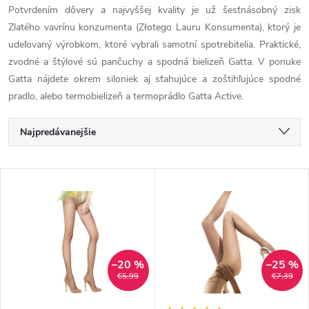
Potvrdením dôvery a najvyššej kvality je už šesťnásobný zisk
Zlatého vavrínu konzumenta (Złotego Lauru Konsumenta), ktorý je
udeľovaný výrobkom, ktoré vybrali samotní spotrebitelia. Praktické,
zvodné a štýlové sú pančuchy a spodná bielizeň Gatta. V ponuke
Gatta nájdete okrem siloniek aj sťahujúce a zoštihľujúce spodné
pradlo, alebo termobielizeň a termoprádlo Gatta Active.
R
Najpredávanejšie
a
Najlacnejšie
V
Najdrahšie
d
ý
Abecedne
e
p
n
–20 %
–25 %
i
€5,99
€7,39
i