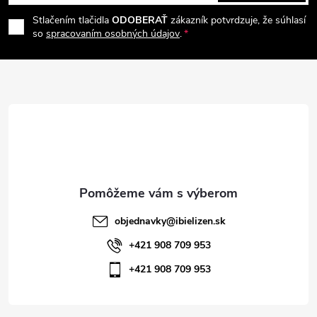
á
e
r
Stlačením tlačidla
ODOBERAŤ
zákazník potvrdzuje, že súhlasí
p
so
spracovaním osobných údajov
.
v
ä
k
t
y
v
i
ý
e
p
i
objednavky
@
ibielizen.sk
s
+421 908 709 953
+421 908 709 953
u