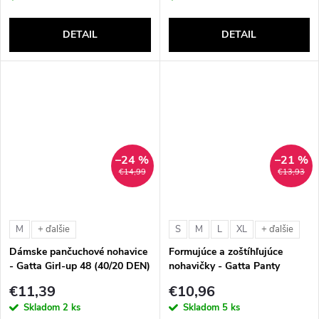
DETAIL
DETAIL
–24 %
–21 %
€14,99
€13,93
M
S
M
L
XL
+ ďalšie
+ ďalšie
Dámske pančuchové nohavice
Formujúce a zoštíhľujúce
- Gatta Girl-up 48 (40/20 DEN)
nohavičky - Gatta Panty
Correct Sensual Skin 41662
€11,39
€10,96
Skladom
2 ks
Skladom
5 ks