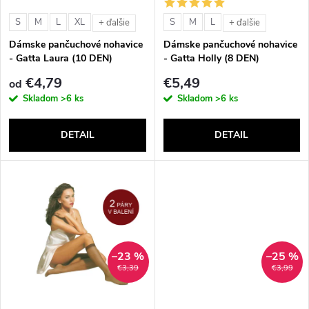
s
e
S
M
L
XL
S
M
L
+ ďalšie
+ ďalšie
p
Dámske pančuchové nohavice
Dámske pančuchové nohavice
p
- Gatta Laura (10 DEN)
- Gatta Holly (8 DEN)
r
€4,79
€5,49
od
r
Skladom
>6 ks
Skladom
>6 ks
o
o
DETAIL
DETAIL
d
d
u
u
k
k
t
–23 %
–25 %
t
€3,39
€3,99
o
o