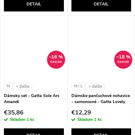
DETAIL
DETAIL
–16 %
–18 %
€43,04
€14,99
M
M / L
+ ďalšie
+ ďalšie
Dámsky set - Gatta Sole Ars
Dámske pančuchové nohavice
Amandi
- samonosné - Gatta Lovely
Calze (20 DEN)
€35,86
€12,29
Skladom
1 ks
Skladom
1 ks