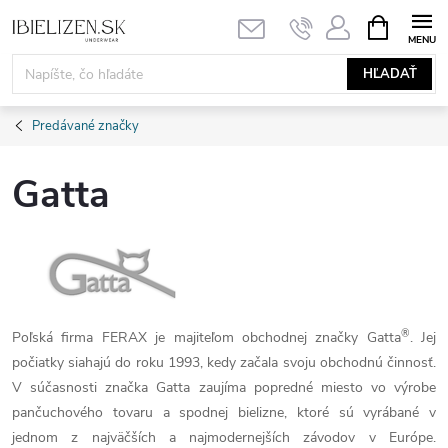
Prejsť
NÁKUPN
KOŠÍK
na
obsah
HĽADAŤ
Predávané značky
Gatta
®
Poľská firma FERAX je majiteľom obchodnej značky Gatta
. Jej
počiatky siahajú do roku 1993, kedy začala svoju obchodnú činnosť.
V súčasnosti značka Gatta zaujíma popredné miesto vo výrobe
pančuchového tovaru a spodnej bielizne, ktoré sú vyrábané v
jednom z najväčších a najmodernejších závodov v Európe.