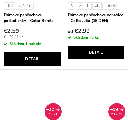
v
UNI
S
M
L
XL
+ ďalšie
+ ďalšie
v
Dámske pančuchové
Dámske pančuchové nohavice
podkolienky - Gatta Bonita -
- Gatta Julia (15 DEN)
Stretch (15 DEN - 2 páry)
€2,59
€2,99
od
Jednotková
€1,30 / 1 ks
Skladom
>6 ks
cena:
Skladom
1 balenie
DETAIL
DETAIL
–22 %
–19 %
€9,21
€12,39