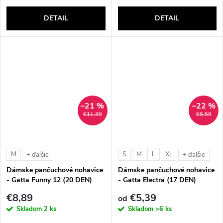
DETAIL
DETAIL
–21 %
–22 %
€11,39
€6,59
M
S
M
L
XL
+ ďalšie
+ ďalšie
Dámske pančuchové nohavice
Dámske pančuchové nohavice
- Gatta Funny 12 (20 DEN)
- Gatta Electra (17 DEN)
€8,89
€5,39
od
Skladom
2 ks
Skladom
>6 ks