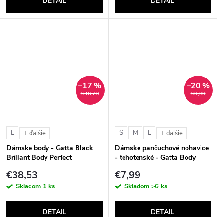
DETAIL
DETAIL
–17 %
–20 %
€46,73
€9,99
L
S
M
L
+ ďalšie
+ ďalšie
Dámske body - Gatta Black
Dámske pančuchové nohavice
Brillant Body Perfect
- tehotenské - Gatta Body
Protect Microfibre (40 DEN)
€38,53
€7,99
Skladom
1 ks
Skladom
>6 ks
DETAIL
DETAIL