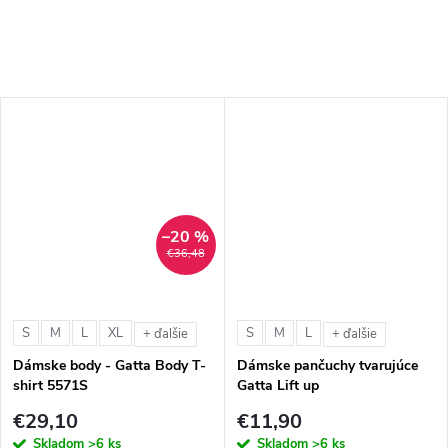
–20 %
€36,48
S
M
L
XL
S
M
L
+ ďalšie
+ ďalšie
Dámske body - Gatta Body T-
Dámske pančuchy tvarujúce
shirt 5571S
Gatta Lift up
€29,10
€11,90
Skladom
>6 ks
Skladom
>6 ks