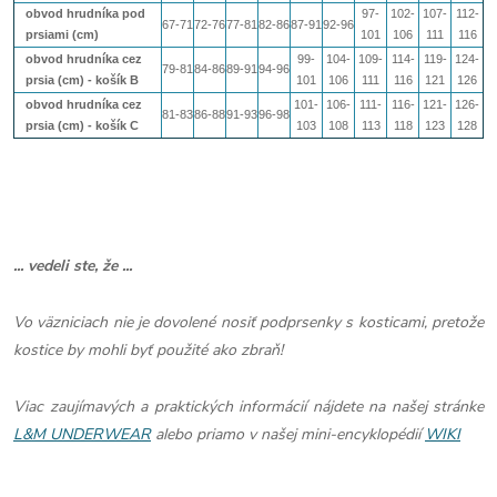
obvod hrudníka pod
97-
102-
107-
112-
67-71
72-76
77-81
82-86
87-91
92-96
prsiami (cm)
101
106
111
116
obvod hrudníka cez
99-
104-
109-
114-
119-
124-
79-81
84-86
89-91
94-96
prsia (cm) - košík B
101
106
111
116
121
126
obvod hrudníka cez
101-
106-
111-
116-
121-
126-
81-83
86-88
91-93
96-98
prsia (cm) - košík
C
103
108
113
118
123
128
... vedeli ste, že ...
Vo väzniciach nie je dovolené nosiť podprsenky s kosticami, pretože
kostice by mohli byť použité ako zbraň!
Viac zaujímavých a praktických informácií nájdete na našej stránke
L&M UNDERWEAR
alebo priamo v našej mini-encyklopédií
WIKI