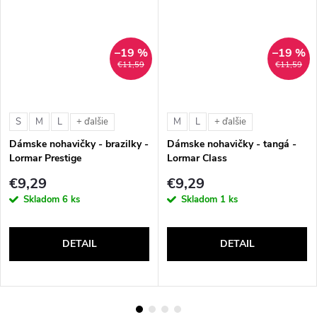
–19 %
–19 %
€11,59
€11,59
S
M
L
M
L
+ ďalšie
+ ďalšie
Dámske nohavičky - brazilky -
Dámske nohavičky - tangá -
Lormar Prestige
Lormar Class
€9,29
€9,29
Skladom
6 ks
Skladom
1 ks
DETAIL
DETAIL