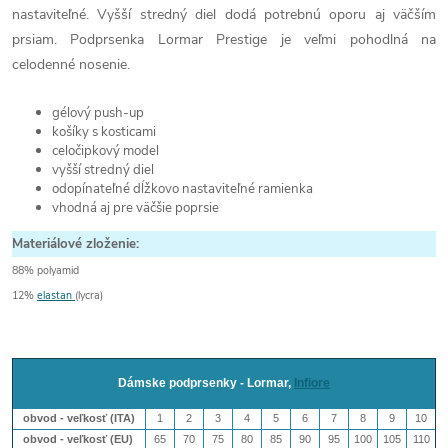
nastaviteľné. Vyšší stredný diel dodá potrebnú oporu aj väčším
prsiam. Podprsenka Lormar Prestige je veľmi pohodlná na
celodenné nosenie.
gélový push-up
košíky s kosticami
celočipkový model
vyšší stredný diel
odopínateľné dĺžkovo nastaviteľné ramienka
vhodná aj pre väčšie poprsie
Materiálové zloženie:
88% polyamid
12%
elastan
(lycra)
Dámske podprsenky - Lormar,
Infiore
obvod - veľkosť (ITA)
1
2
3
4
5
6
7
8
9
10
obvod - veľkosť (EU)
65
70
75
80
85
90
95
100
105
110