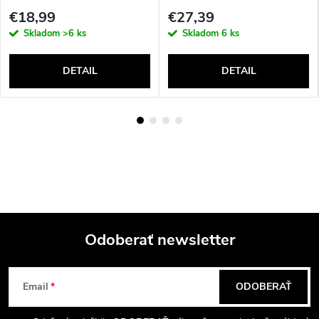
€18,99
€27,39
Skladom
>6 ks
Skladom
6 ks
DETAIL
DETAIL
Odoberať newsletter
Z
Email
ODOBERAŤ
á