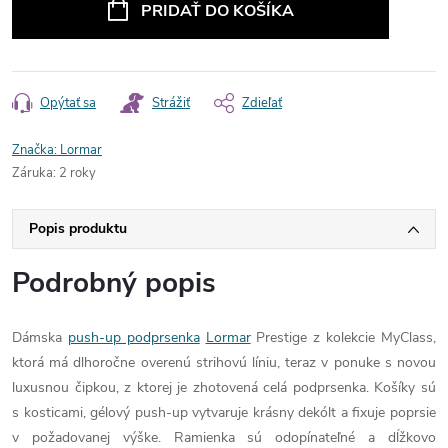
PRIDAŤ DO KOŠÍKA
Opýtať sa
Strážiť
Zdieľať
Značka:
Lormar
Záruka
:
2 roky
Popis produktu
Podrobný popis
Dámska
push-up podprsenka
Lormar
Prestige z kolekcie MyClass,
ktorá má dlhoročne overenú strihovú líniu, teraz v ponuke s novou
luxusnou čipkou, z ktorej je zhotovená celá podprsenka. Košíky sú
s kosticami, gélový push-up vytvaruje krásny dekólt a fixuje poprsie
v požadovanej výške. Ramienka sú odopínateľné a dĺžkovo