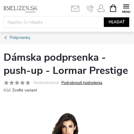
Prejsť
NÁKUPN
KOŠÍK
na
obsah
HĽADAŤ
Podprsenky
Dámska podprsenka -
push-up - Lormar Prestige
Neohodnotené
Podrobnosti hodnotenia
Kód:
Zvoľte variant