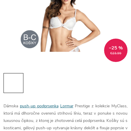
–25 %
€23,99
Dámska
push-up podprsenka
Lormar
Prestige z kolekcie MyClass,
ktorá má dlhoročne overenú strihovú líniu, teraz v ponuke s novou
luxusnou čipkou, z ktorej je zhotovená celá podprsenka. Košíky sú s
kosticami, gélový push-up vytvaruje krásny dekólt a fixuje poprsie v