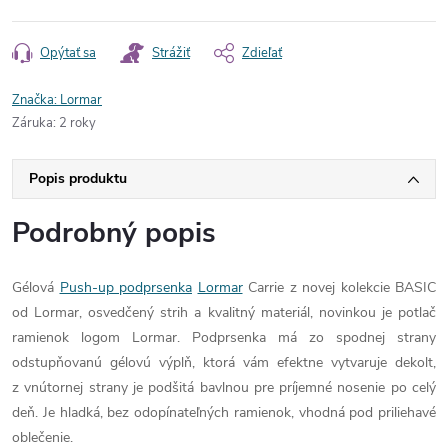
Opýtať sa
Strážiť
Zdieľať
Značka:
Lormar
Záruka
:
2 roky
Popis produktu
Podrobný popis
Gélová
Push-up podprsenka
Lormar
Carrie z novej kolekcie BASIC
od Lormar, osvedčený strih a kvalitný materiál, novinkou je potlač
ramienok logom Lormar. Podprsenka má zo spodnej strany
odstupňovanú gélovú výplň, ktorá vám efektne vytvaruje dekolt,
z vnútornej strany je podšitá bavlnou pre príjemné nosenie po celý
deň. Je hladká, bez odopínateľných ramienok, vhodná pod priliehavé
oblečenie.