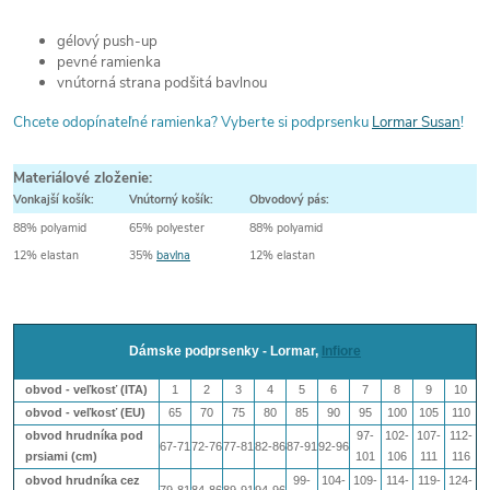
gélový push-up
pevné ramienka
vnútorná strana podšitá bavlnou
Chcete odopínateľné ramienka? Vyberte si podprsenku
Lormar Susan
!
Materiálové zloženie:
Vonkajší košík:
Vnútorný košík:
Obvodový pás:
88% polyamid
65% polyester
88% polyamid
12% elastan
35%
bavlna
12% elastan
Dámske podprsenky - Lormar,
Infiore
obvod - veľkosť (ITA)
1
2
3
4
5
6
7
8
9
10
obvod - veľkosť (EU)
65
70
75
80
85
90
95
100
105
110
obvod hrudníka pod
97-
102-
107-
112-
67-71
72-76
77-81
82-86
87-91
92-96
prsiami (cm)
101
106
111
116
obvod hrudníka cez
99-
104-
109-
114-
119-
124-
79-81
84-86
89-91
94-96