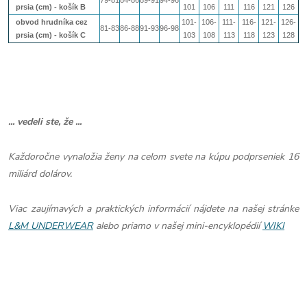
prsia (cm) - košík B
101
106
111
116
121
126
obvod hrudníka cez
101-
106-
111-
116-
121-
126-
81-83
86-88
91-93
96-98
prsia (cm) - košík
C
103
108
113
118
123
128
... vedeli ste, že ...
Každoročne vynaložia ženy na celom svete na kúpu podprseniek 16
miliárd dolárov.
Viac zaujímavých a praktických informácií nájdete na našej stránke
L&M UNDERWEAR
alebo priamo v našej mini-encyklopédií
WIKI