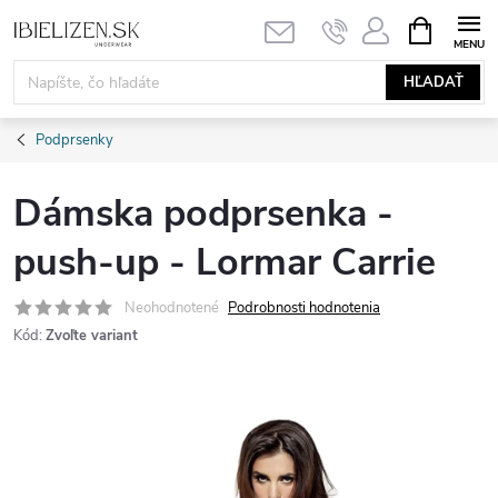
Prejsť
NÁKUPN
KOŠÍK
na
obsah
HĽADAŤ
Podprsenky
Dámska podprsenka -
push-up - Lormar Carrie
Neohodnotené
Podrobnosti hodnotenia
Kód:
Zvoľte variant