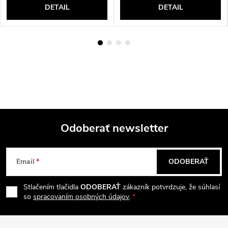
DETAIL
DETAIL
Odoberať newsletter
Z
Email
ODOBERAŤ
á
Stlačením tlačidla
ODOBERAŤ
zákazník potvrdzuje, že súhlasí
p
so
spracovaním osobných údajov
.
ä