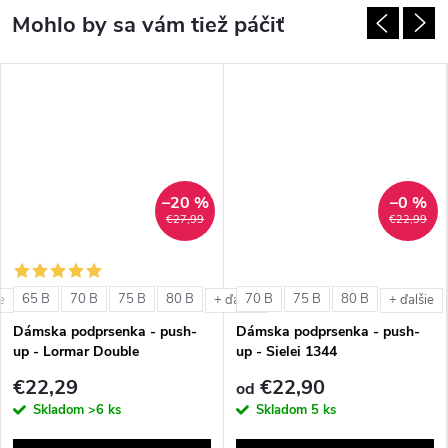
–20 %
–0 %
€27,99
€22,99
65 B
70 B
75 B
80 B
70 B
75 B
80 B
e
+ ďalšie
+ ďalšie
Dámska podprsenka - push-
Dámska podprsenka - push-
up - Lormar Double
up - Sielei 1344
€22,29
€22,90
od
Skladom
>6 ks
Skladom
5 ks