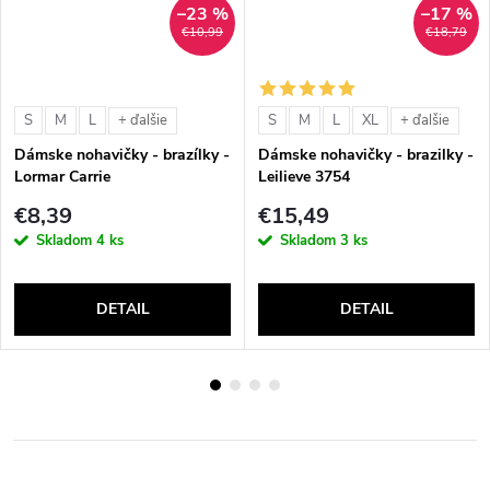
–23 %
–17 %
€10,99
€18,79
S
M
L
S
M
L
XL
+ ďalšie
+ ďalšie
Dámske nohavičky - brazílky -
Dámske nohavičky - brazilky -
Lormar Carrie
Leilieve 3754
€8,39
€15,49
Skladom
4 ks
Skladom
3 ks
DETAIL
DETAIL