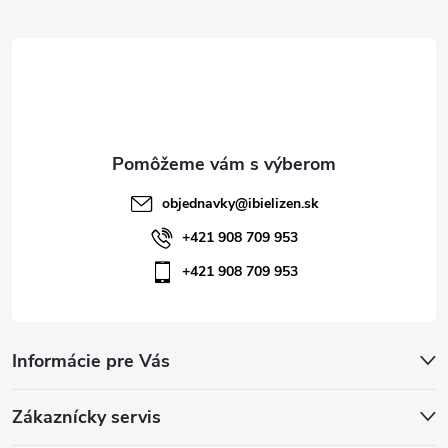
t
i
e
objednavky
@
ibielizen.sk
+421 908 709 953
+421 908 709 953
Informácie pre Vás
Zákaznícky servis