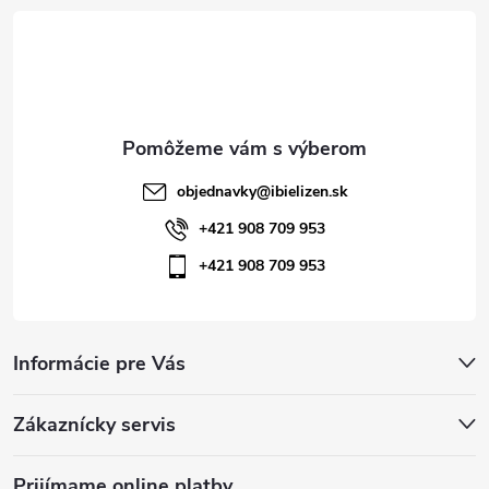
t
i
e
objednavky
@
ibielizen.sk
+421 908 709 953
+421 908 709 953
Informácie pre Vás
Zákaznícky servis
Prijímame online platby