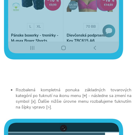
Rozbalená kompletná ponuka základných tovarových
kategórií po ťuknutí na ikonu menu [≡] - následne sa zmení na
symbol [x]. Ďalšie nižšie úrovne menu rozbaľujeme ťuknutím
na šípky vpravo [>].