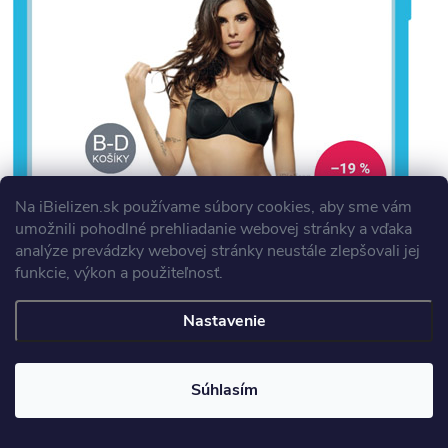
Na iBielizen.sk
používame súbory cookies, aby sme vám
umožnili pohodlné prehliadanie webovej stránky a vďaka
analýze prevádzky webovej stránky neustále zlepšovali jej
funkcie, výkon a použiteľnosť
.
Nastavenie
Súhlasím