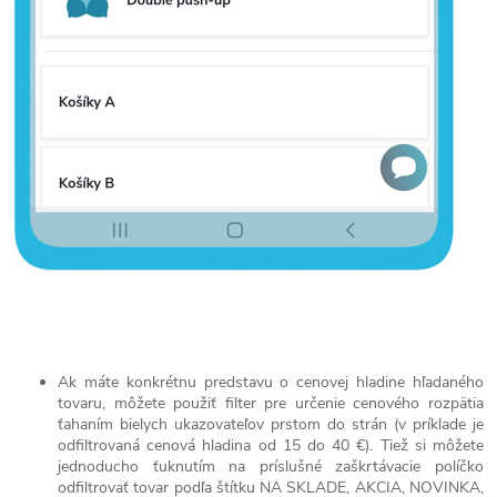
Ak máte konkrétnu predstavu o cenovej hladine hľadaného
tovaru, môžete použiť filter pre určenie cenového rozpätia
ťahaním bielych ukazovateľov prstom do strán (v príklade je
odfiltrovaná cenová hladina od 15 do 40 €). Tiež si môžete
jednoducho ťuknutím na príslušné zaškrtávacie políčko
odfiltrovať tovar podľa štítku NA SKLADE, AKCIA, NOVINKA,