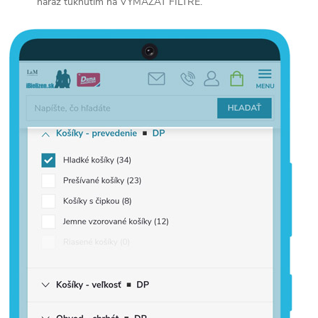
naraz ťuknutím na VYMAZAŤ FILTRE.