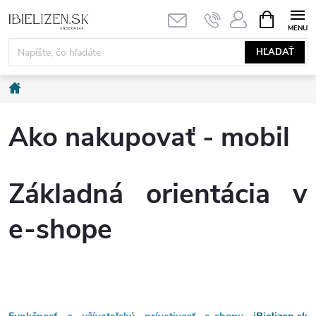
Prejsť
NÁKUPN
KOŠÍK
na
obsah
HĽADAŤ
Domov
Ako nakupovať - mobil
Základná orientácia v
e-shope
Funkčnosť a užívateľskú prívetivosť e-shopu
iBielizen.sk