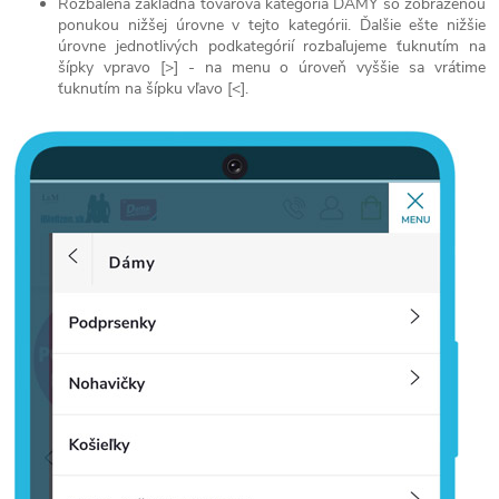
Rozbalená základná tovarová kategória DÁMY so zobrazenou
ponukou nižšej úrovne v tejto kategórii. Ďalšie ešte nižšie
úrovne jednotlivých podkategórií rozbaľujeme ťuknutím na
šípky vpravo [>] - na menu o úroveň vyššie sa vrátime
ťuknutím na šípku vľavo [<].