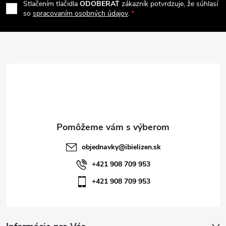
Stlačením tlačidla
ODOBERAŤ
zákazník potvrdzuje, že súhlasí
p
so
spracovaním osobných údajov
.
ä
t
i
e
objednavky
@
ibielizen.sk
+421 908 709 953
+421 908 709 953