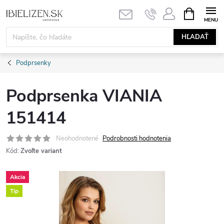
Prejsť
NÁKUPN
KOŠÍK
na
obsah
HĽADAŤ
Podprsenky
Podprsenka VIANIA
151414
Neohodnotené
Podrobnosti hodnotenia
Kód:
Zvoľte variant
Akcia
Tip