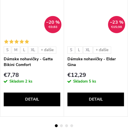
–20 %
–23 %
€9,83
€15,98
S
M
L
XL
S
L
XL
+ ďalšie
+ ďalšie
Dámske nohavičky - Gatta
Dámske nohavičky - Eldar
Bikini Comfort
Gina
€7,78
€12,29
Skladom
2 ks
Skladom
5 ks
DETAIL
DETAIL