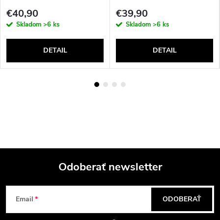
€40,90
€39,90
Skladom
>6 ks
Skladom
>6 ks
DETAIL
DETAIL
Odoberať newsletter
Z
Email
ODOBERAŤ
á