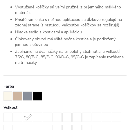
Vystužené košíčky sú veľmi pružné, z príjemného mäkkého
materiálu
Prišité ramienka s nežnou aplikáciou sa dĺžkovo regulujú na
zadnej strane (s rastúcou veľkosťou košíčkov sa rozširujú)
Hladké sedlo s kosticami a aplikáciou
Čipkovaný obvod má všité bočné kostice a je podložený
jemnou sieťovinou
Zapínanie na dva háčiky na tri polohy stiahnutia, u veľkostí
75/G, 80/F-G, 85/E-G, 90/D-G, 95/C-G je zapínanie rozšírené
na tri háčiky
Farba
Veľkosť