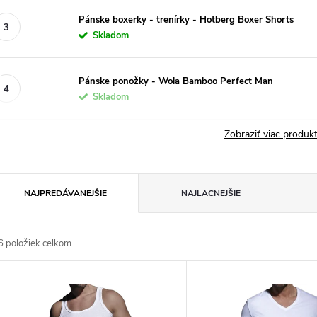
Pánske boxerky - trenírky - Hotberg Boxer Shorts
Skladom
Pánske ponožky - Wola Bamboo Perfect Man
Skladom
Zobraziť viac produ
R
NAJPREDÁVANEJŠIE
NAJLACNEJŠIE
a
6
položiek celkom
d
V
e
ý