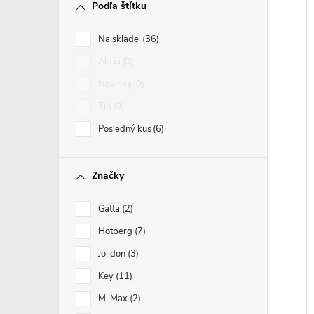
Podľa štítku
i
Na sklade
36
i
Akcia
0
Novinka
0
Tip
0
Posledný kus
6
Značky
Gatta
2
Hotberg
7
Jolidon
3
Key
11
M-Max
2