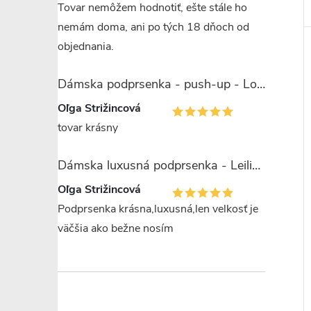
Tovar nemôžem hodnotiť, ešte stále ho
nemám doma, ani po tých 18 dňoch od
objednania.
Dámska podprsenka - push-up - Lormar Saten Soft up
Oľga Strižincová
tovar krásny
Dámska luxusná podprsenka - Leilieve 7743
Oľga Strižincová
Podprsenka krásna,luxusná,len velkosť je
väčšia ako bežne nosím