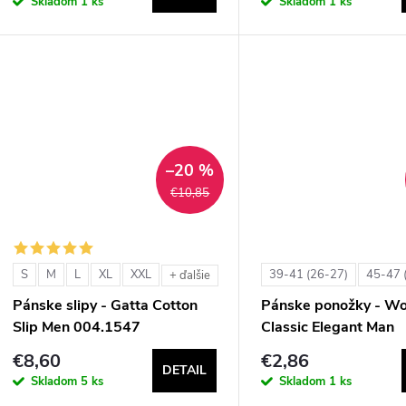
Skladom
1 ks
Skladom
1 ks
–20 %
€10,85
S
M
L
XL
XXL
39-41 (26-27)
45-47 
+ ďalšie
Pánske slipy - Gatta Cotton
Pánske ponožky - Wo
Slip Men 004.1547
Classic Elegant Man
€8,60
€2,86
DETAIL
Skladom
5 ks
Skladom
1 ks