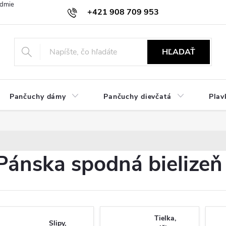
dmienky
Ochrana osobných údajov
Zásady používania cookies
+421 908 709 953
objednavky@ibielizen.sk
HĽADAŤ
Pančuchy dámy
Pančuchy dievčatá
Plav
Pánska spodná bielizeň
Tielka,
Slipy,