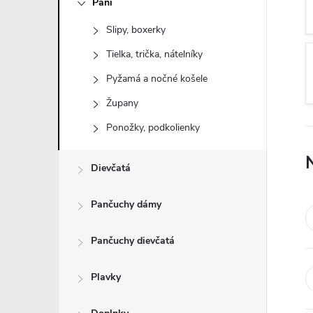
Páni
n
Slipy, boxerky
ý
Tielka, trička, nátelníky
p
Pyžamá a nočné košele
Župany
a
Ponožky, podkolienky
n
Dievčatá
e
Pančuchy dámy
l
Pančuchy dievčatá
Plavky