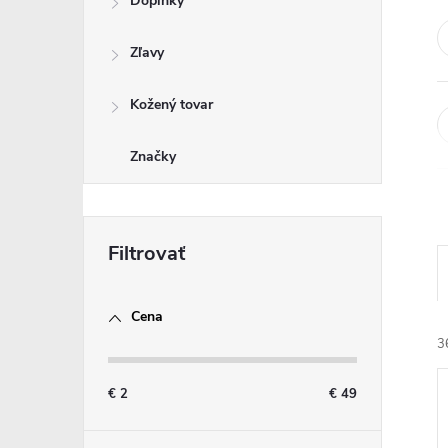
Doplnky
Zľavy
Kožený tovar
Značky
Cena
3
€
2
€
49