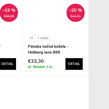
–19 %
–20 %
€56,59
€41,71
M
+ ďalšie
Y
Pánska nočná košeľa -
Hotberg Jens 899
€33,30
DETAIL
DETAIL
Skladom
1 ks