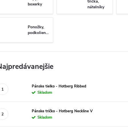
trička,
boxerky
nátelníky
Ponožky,
podkolienky
Najpredávanejšie
Pánske tielko - Hotberg Ribbed
Skladom
Pánske tričko - Hotberg Neckline V
Skladom