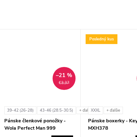
Posledný kus
–21 %
€3,37
39-42 (26-28)
43-46 (28.5-30.5)
XXXL
+ ďalšie
+ ďalšie
Pánske členkové ponožky -
Pánske boxerky - Ke
Wola Perfect Man 999
MXH378