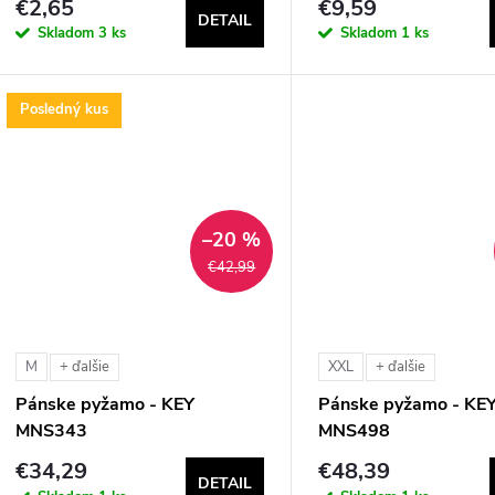
€2,65
€9,59
DETAIL
Skladom
3 ks
Skladom
1 ks
Posledný kus
–20 %
€42,99
M
XXL
+ ďalšie
+ ďalšie
Pánske pyžamo - KEY
Pánske pyžamo - KE
MNS343
MNS498
€34,29
€48,39
DETAIL