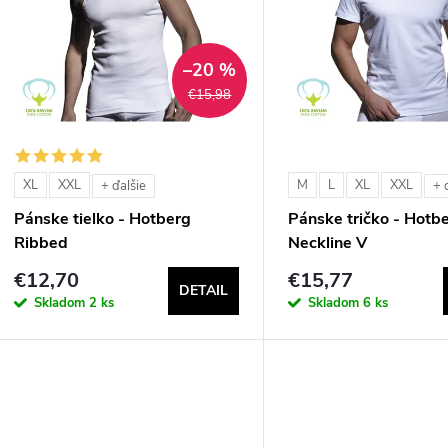
n
p
–20 %
€15,98
e
s
p
p
XL
XXL
M
L
XL
XXL
+ ďalšie
+ 
r
Pánske tielko - Hotberg
Pánske tričko - Hotb
r
Ribbed
Neckline V
o
€12,70
€15,77
o
DETAIL
d
Skladom
2 ks
Skladom
6 ks
d
u
u
k
k