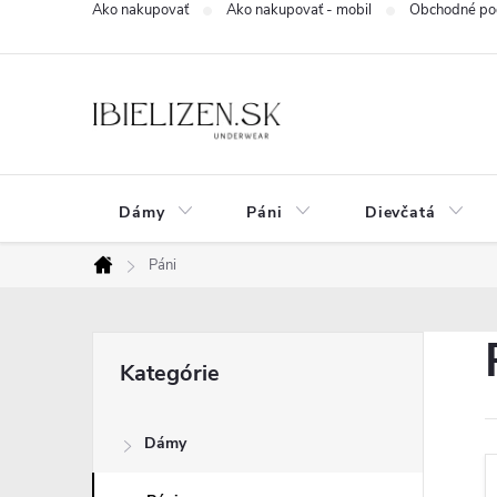
Ako nakupovať
Ako nakupovať - mobil
Obchodné po
Prejsť
na
obsah
Dámy
Páni
Dievčatá
Páni
Domov
B
Preskočiť
Kategórie
kategórie
o
Dámy
č