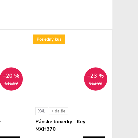
Posledný kus
–20 %
–23 %
€11,99
€12,99
XXL
+ ďalšie
y
Pánske boxerky - Key
MXH370