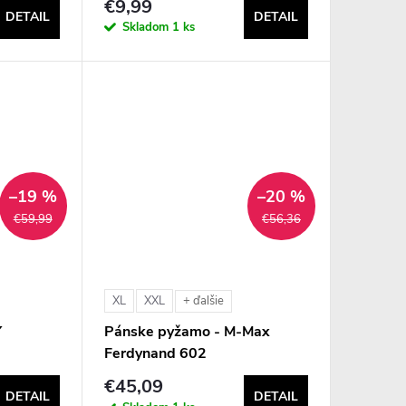
€9,99
DETAIL
DETAIL
Skladom
1 ks
–19 %
–20 %
€59,99
€56,36
XL
XXL
+ ďalšie
Y
Pánske pyžamo - M-Max
Ferdynand 602
€45,09
DETAIL
DETAIL