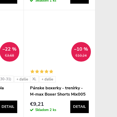
Skladom
1 ks
–22 %
–10 %
€3,68
€10,24
(30-31)
XL
+ ďalšie
+ ďalšie
la
Pánske boxerky - trenírky -
M-max Boxer Shorts Mix005
€9,21
DETAIL
DETAIL
Skladom
2 ks