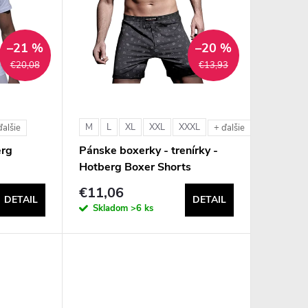
–21 %
–20 %
€20,08
€13,93
M
L
XL
XXL
XXXL
ďalšie
+ ďalšie
erg
Pánske boxerky - trenírky -
Hotberg Boxer Shorts
€11,06
DETAIL
DETAIL
Skladom
>6 ks