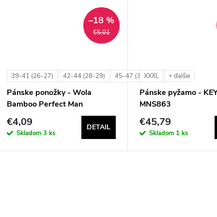
t
t
–18 %
o
€5,01
o
v
v
39-41 (26-27)
42-44 (28-29)
45-47 (30-31)
XXXL
+ ďalšie
+ ďalšie
Pánske ponožky - Wola
Pánske pyžamo - KE
Bamboo Perfect Man
MNS863
€4,09
€45,79
DETAIL
Skladom
3 ks
Skladom
1 ks