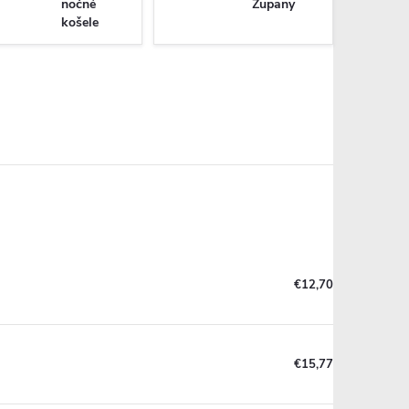
nočné
Župany
košele
€12,70
€15,77