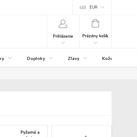
Čo inde nenájdete
Blog
EUR
NÁKUPNÝ
KOŠÍK
Prázdny košík
Prihlásenie
ky
Doplnky
Zľavy
Kožený tovar
Pyžamá a