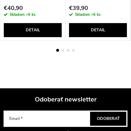
€40,90
€39,90
Skladom
>6 ks
Skladom
>6 ks
DETAIL
DETAIL
Odoberať newsletter
Z
Email
ODOBERAŤ
á