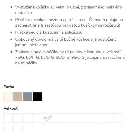
Vystužené košíčky sú veľmi pružné, z príjemného mäkkého
materiálu
Prišité ramienka s nežnou aplikáciou sa dĺžkovo regulujú na
zadnej strane (s rastúcou veľkosťou košíčkov sa rozširujú)
Hladké sedlo s kosticami a aplikáciou
Čipkovaný obvod má všité bočné kostice a je podložený
jemnou sieťovinou
Zapínanie na dva háčiky na tri polohy stiahnutia, u veľkostí
75/G, 80/F-G, 85/E-G, 90/D-G, 95/C-G je zapínanie rozšírené
na tri háčiky
Farba
Veľkosť