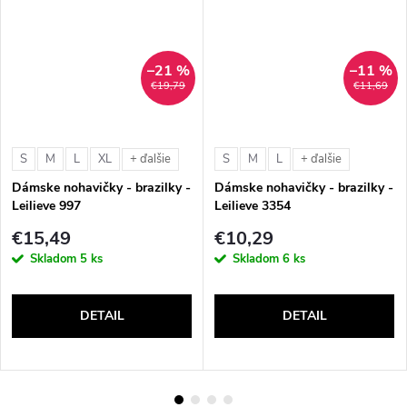
–21 %
–11 %
€19,79
€11,69
S
M
L
XL
S
M
L
+ ďalšie
+ ďalšie
Dámske nohavičky - brazilky -
Dámske nohavičky - brazilky -
Leilieve 997
Leilieve 3354
€15,49
€10,29
Skladom
5 ks
Skladom
6 ks
DETAIL
DETAIL