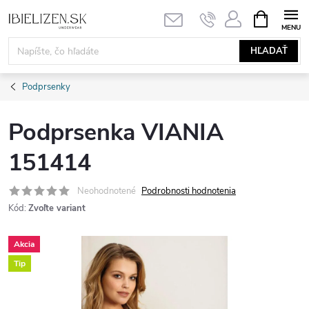
Prejsť
NÁKUPN
KOŠÍK
na
obsah
HĽADAŤ
Podprsenky
Podprsenka VIANIA
151414
Neohodnotené
Podrobnosti hodnotenia
Kód:
Zvoľte variant
Akcia
Tip