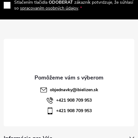
Stlačením tlačidla
ODOBERAŤ
zákazník potvrdzuje, že súhlasí
p
so
spracovaním osobných údajov
.
ä
t
i
e
objednavky
@
ibielizen.sk
+421 908 709 953
+421 908 709 953