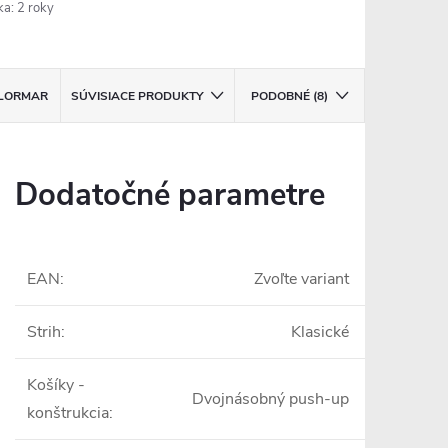
ka
:
2 roky
LORMAR
SÚVISIACE PRODUKTY
PODOBNÉ (8)
Dodatočné parametre
EAN
:
Zvoľte variant
Strih
:
Klasické
Košíky -
Dvojnásobný push-up
konštrukcia
: