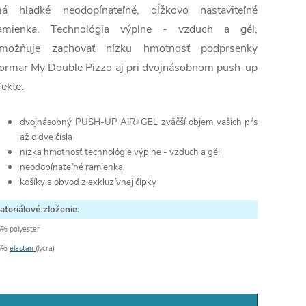
á hladké neodopínateľné, dĺžkovo nastaviteľné
amienka. Technológia výplne - vzduch a gél,
možňuje zachovať nízku hmotnosť podprsenky
ormar My Double Pizzo aj pri dvojnásobnom push-up
fekte.
dvojnásobný PUSH-UP AIR+GEL zväčší objem vašich pŕs
až o dve čísla
nízka hmotnosť technológie výplne - vzduch a gél
neodopínateľné ramienka
košíky a obvod z exkluzívnej čipky
ateriálové zloženie:
% polyester
5%
elastan
(lycra)