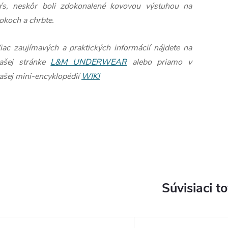
ŕs, neskôr boli zdokonalené kovovou výstuhou na
okoch a chrbte.
iac zaujímavých a praktických informácií nájdete na
ašej stránke
L&M UNDERWEAR
alebo priamo v
ašej mini-encyklopédií
WIKI
Súvisiaci t