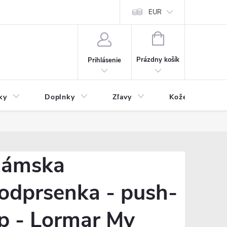
Čo inde nenájdete
Blog
EUR
NÁKUPNÝ
KOŠÍK
Prázdny košík
Prihlásenie
ky
Doplnky
Zľavy
Kožený tovar
ámska
odprsenka - push-
p - Lormar My