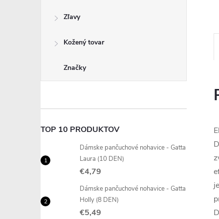
Zľavy
Kožený tovar
Značky
TOP 10 PRODUKTOV
E
D
Dámske pančuchové nohavice - Gatta
z
Laura (10 DEN)
€4,79
e
j
Dámske pančuchové nohavice - Gatta
p
Holly (8 DEN)
€5,49
D