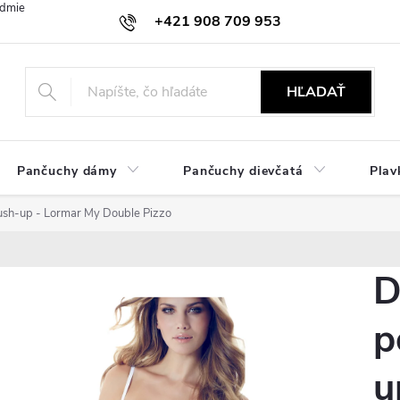
dmienky
Ochrana osobných údajov
Zásady používania cookies
+421 908 709 953
objednavky@ibielizen.sk
HĽADAŤ
Pančuchy dámy
Pančuchy dievčatá
Plav
sh-up - Lormar My Double Pizzo
D
p
u