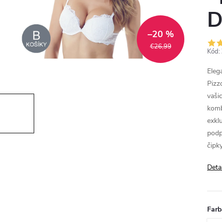
D
–20 %
€26,99
Kód:
Eleg
Pizz
vaš
komb
exkl
podp
čipky
Deta
Farb