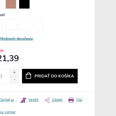
osť
Možnosti doručenia
99
21,39
otková
:
PRIDAŤ DO KOŠÍKA
Opýtať sa
Strážiť
Zdieľať
Tlač
ka:
Lormar