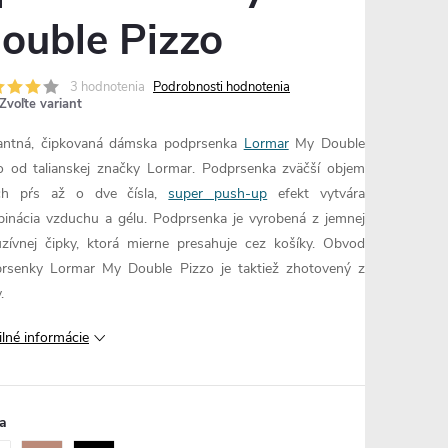
ouble Pizzo
3 hodnotenia
Podrobnosti hodnotenia
Zvoľte variant
antná, čipkovaná dámska podprsenka
Lormar
My Double
o od talianskej značky Lormar. Podprsenka zväčší objem
ich pŕs až o dve čísla,
super push-up
efekt vytvára
inácia vzduchu a gélu. Podprsenka je vyrobená z jemnej
uzívnej čipky, ktorá mierne presahuje cez košíky. Obvod
rsenky Lormar My Double Pizzo je taktiež zhotovený z
.
ilné informácie
a