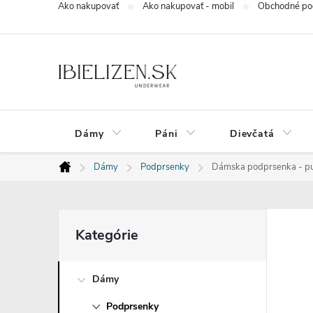
Ako nakupovať
Ako nakupovať - mobil
Obchodné po
Prejsť
na
obsah
Dámy
Páni
Dievčatá
Dámy
Podprsenky
Dámska podprsenka - pu
Domov
B
Preskočiť
Kategórie
kategórie
o
Dámy
č
Podprsenky