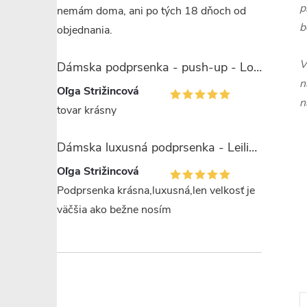
p
nemám doma, ani po tých 18 dňoch od
b
objednania.
V
Dámska podprsenka - push-up - Lormar Saten Soft up
n
Oľga Strižincová
n
tovar krásny
Dámska luxusná podprsenka - Leilieve 7743
Oľga Strižincová
Podprsenka krásna,luxusná,len velkosť je
väčšia ako bežne nosím