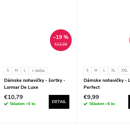
–19 %
€13,39
S
M
L
S
M
L
XL
XXL
+ ďalšie
Dámske nohavičky - šortky -
Dámske nohavičky - 
Lormar De Luxe
Perfect
€10,79
€9,99
DETAIL
Skladom
>6 ks
Skladom
>6 ks