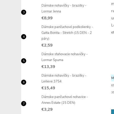
m
Dámske nohavičky - brazilky -
r
Lormar Jenna
€8,99
u
L
Dámske pančuchové podkolienky -
e
Gatta Bonita - Stretch (15 DEN - 2
páry)
€2,59
Dámske sťahovacie nohavičky -
Lormar Spuma
€13,39
Dámske nohavičky - brazilky -
M
Leilieve 3754
65
€15,49
3
Dámske pančuchové nohavice -
Annes Estate (15 DEN)
€3,29