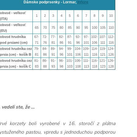
Dámske podprsenky - Lormar,
Infiore
obvod - veľkosť
1
2
3
4
5
6
7
8
9
10
(ITA)
obvod - veľkosť
65
70
75
80
85
90
95
100
105
110
(EU)
obvod hrudníka
67-
72-
77-
82-
87-
92-
97-
102-
107-
112-
pod prsiami (cm)
71
76
81
86
91
96
101
106
111
116
obvod hrudníka cez
79-
84-
89-
94-
99-
104-
109-
114-
119-
124-
prsia (cm) - košík B
81
86
91
96
101
106
111
116
121
126
obvod hrudníka cez
81-
86-
91-
96-
101-
106-
111-
116-
121-
126-
prsia (cm) - košík
C
83
88
93
98
103
108
113
118
123
128
.. vedeli ste, že ...
rvé korzety boli vyrobené v 16. storočí z plátna
ystuženého pastou, vpredu s jednoduchou podporou