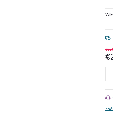
Veľk
€26,
€
Jedn
cena
Znač