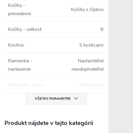
Košíky -
Košíky s čipkou
prevedenie
:
Košíky - veľkosť
:
B
Kostice
:
S kosticami
Ramienka -
Nastaviteľné
nastavenie
:
neodopínateľné
Ramienka - šírka
:
Bežná šírka
VŠETKY PARAMETRE
Produkt nájdete v tejto kategórii