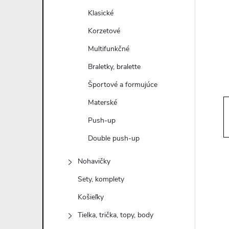
n
Klasické
ý
Korzetové
Multifunkčné
p
Braletky, bralette
a
Športové a formujúce
Materské
n
Push-up
e
Double push-up
l
Nohavičky
Sety, komplety
Košieľky
Tielka, trička, topy, body