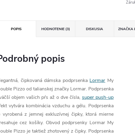
Záru
POPIS
HODNOTENIE (3)
DISKUSIA
ZNAČKA
Podrobný popis
legantná, čipkovaná dámska podprsenka
Lormar
My
ouble Pizzo od talianskej značky Lormar. Podprsenka
väčší objem vašich pŕs až o dve čísla,
super push-up
fekt vytvára kombinácia vzduchu a gélu. Podprsenka
e vyrobená z jemnej exkluzívnej čipky, ktorá mierne
resahuje cez košíky. Obvod podprsenky Lormar My
ouble Pizzo je taktiež zhotovený z čipky. Podprsenka