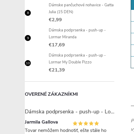
Dámske pančuchové nohavice - Gatta
Julia (15 DEN)
€2,99
Dámska podprsenka - push-up -
Lormar Miranda
€17,69
Dámska podprsenka - push-up -
Lormar My Double Pizzo
€21,39
OVERENÉ ZÁKAZNÍKMI
.
Dámska podprsenka - push-up - Lormar Miranda
P
Jarmila Gallova
v
Tovar nemôžem hodnotiť, ešte stále ho