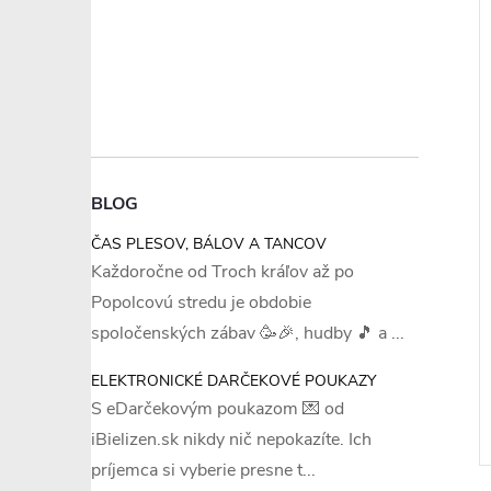
Posledný kus
–20 %
–20 %
€16,39
€17,38
BLOG
ČAS PLESOV, BÁLOV A TANCOV
M
+ ďalšie
Každoročne od Troch kráľov až po
Popolcovú stredu je obdobie
vičky - brazilky -
Dámske nohavičky - KEY
LPR645 (2x)
spoločenských zábav 🥳🎉, hudby 🎵 a ...
€13,88
ELEKTRONICKÉ DARČEKOVÉ POUKAZY
DETAIL
 ks
Skladom
DETAIL
S eDarčekovým poukazom 💌 od
1 balenie
iBielizen.sk nikdy nič nepokazíte. Ich
príjemca si vyberie presne t...