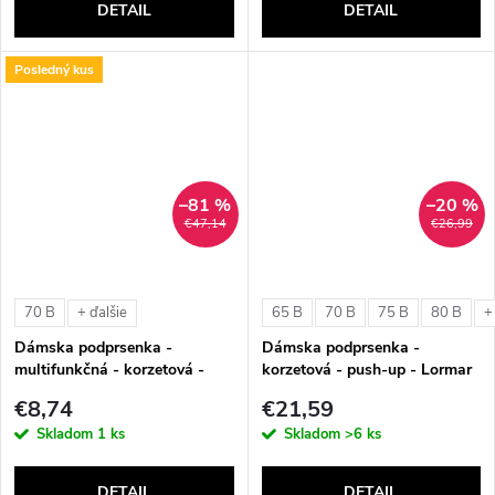
DETAIL
DETAIL
Posledný kus
–81 %
–20 %
€47,14
€26,99
70 B
65 B
70 B
75 B
80 B
+ ďalšie
+
Dámska podprsenka -
Dámska podprsenka -
multifunkčná - korzetová -
korzetová - push-up - Lormar
Triola 25003+
Free Plus
€8,74
€21,59
Skladom
1 ks
Skladom
>6 ks
DETAIL
DETAIL