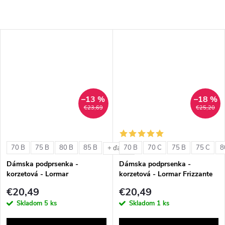
–13 %
–18 %
€23,69
€25,20
70 B
75 B
80 B
85 B
70 B
70 C
75 B
75 C
8
+ ďalšie
Dámska podprsenka -
Dámska podprsenka -
korzetová - Lormar
korzetová - Lormar Frizzante
ExtraOrdinary Fascia
Fascia
€20,49
€20,49
Skladom
5 ks
Skladom
1 ks