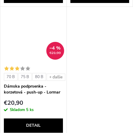
–4 %
€21,99
70 B
75 B
80 B
+ ďalšie
Dámska podprsenka -
korzetová - push-up - Lormar
Lynette
€20,90
Skladom
5 ks
DETAIL