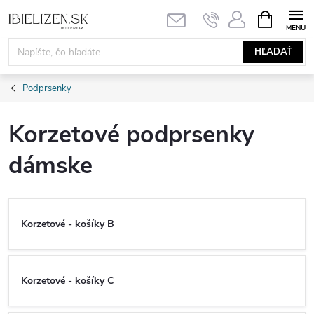
Prejsť
NÁKUPN
KOŠÍK
na
obsah
HĽADAŤ
Podprsenky
Korzetové podprsenky
dámske
Korzetové - košíky B
Korzetové - košíky C