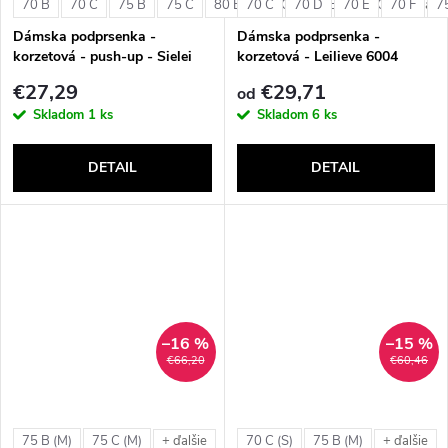
v
70 B
70 C
75 B
75 C
80 B
70 C
80 C
70 D
85 B
70 E
85 C
70 F
7
+ ďalši
v
Dámska podprsenka -
Dámska podprsenka -
korzetová - push-up - Sielei
korzetová - Leilieve 6004
1580
€27,29
€29,71
od
Skladom
1 ks
Skladom
6 ks
DETAIL
DETAIL
–16 %
–15 %
€66,20
€60,46
75 B (M)
75 C (M)
70 C (S)
75 B (M)
+ ďalšie
+ ďalšie