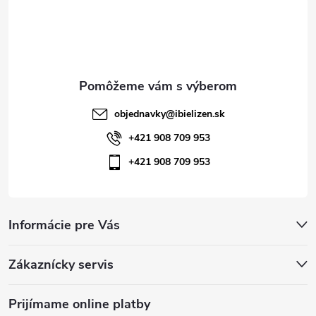
t
r
i
v
e
k
y
objednavky
@
ibielizen.sk
v
+421 908 709 953
ý
+421 908 709 953
p
i
Informácie pre Vás
s
u
Zákaznícky servis
Prijímame online platby