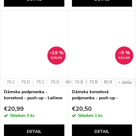
–19 %
–5 %
€25,99
€21,69
70 C
70 D
75 C
75 D
80 C
70 B
80 D
75 B
85 C
80 B
85 D
90 C
+ ďalšie
Dámska podprsenka -
Dámska korzetová
korzetová - push-up - Leilieve
podprsenka - push-up -
6001
Lormar Pura
€20,99
€20,50
Skladom
5 ks
Skladom
1 ks
DETAIL
DETAIL