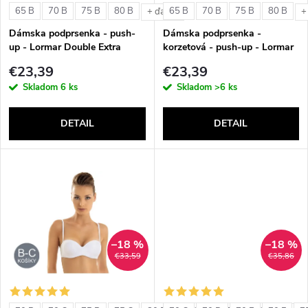
s
e
65 B
70 B
75 B
80 B
65 B
70 B
75 B
80 B
+ ďalšie
+
p
Dámska podprsenka - push-
Dámska podprsenka -
p
up - Lormar Double Extra
korzetová - push-up - Lormar
r
Double Extra Pizzo
€23,39
€23,39
r
Skladom
6 ks
Skladom
>6 ks
o
o
DETAIL
DETAIL
d
d
u
u
k
k
t
–18 %
–18 %
t
€33,59
€35,86
o
o