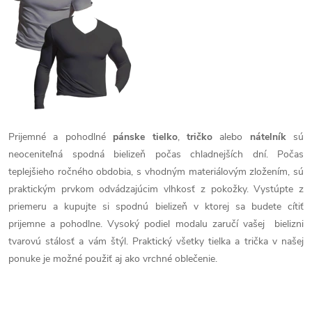
á
d
a
c
i
Prijemné a pohodlné
pánske tielko
,
tričko
alebo
nátelník
sú
neoceniteľná spodná bielizeň počas chladnejších dní. Počas
e
teplejšieho ročného obdobia, s vhodným materiálovým zložením, sú
p
praktickým prvkom odvádzajúcim vlhkosť z pokožky. Vystúpte z
priemeru a kupujte si spodnú bielizeň v ktorej sa budete cítiť
r
prijemne a pohodlne. Vysoký podiel modalu zaručí vašej bielizni
v
tvarovú stálosť a vám štýl. Praktický všetky tielka a trička v našej
ponuke je možné použiť aj ako vrchné oblečenie.
k
y