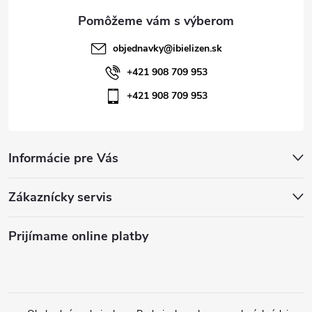
e
objednavky
@
ibielizen.sk
+421 908 709 953
+421 908 709 953
Informácie pre Vás
Zákaznícky servis
Prijímame online platby