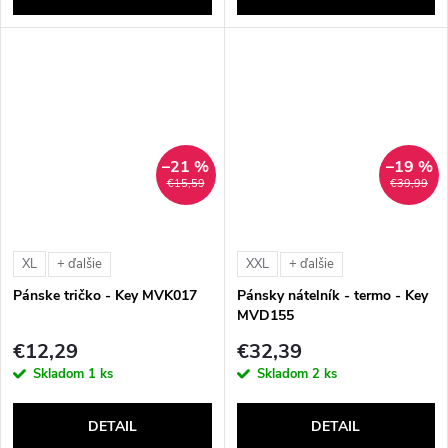
–21 %
–19 %
€15,59
€39,99
XL
XXL
+ ďalšie
+ ďalšie
Pánske tričko - Key MVK017
Pánsky nátelník - termo - Key
MVD155
€12,29
€32,39
Skladom
1 ks
Skladom
2 ks
DETAIL
DETAIL