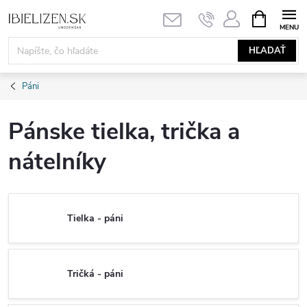
Prejsť
NÁKUPN
KOŠÍK
na
obsah
HĽADAŤ
Páni
Pánske tielka, trička a
nátelníky
Tielka - páni
Tričká - páni