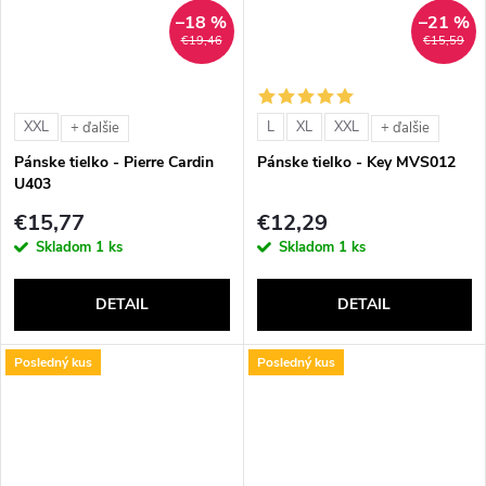
–18 %
–21 %
€19,46
€15,59
XXL
L
XL
XXL
+ ďalšie
+ ďalšie
Pánske tielko - Pierre Cardin
Pánske tielko - Key MVS012
U403
€15,77
€12,29
Skladom
1 ks
Skladom
1 ks
DETAIL
DETAIL
Posledný kus
Posledný kus