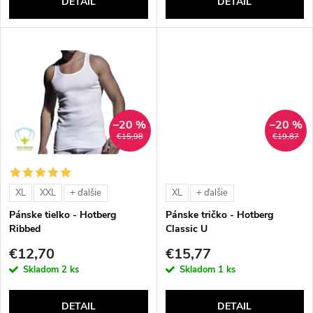
o
DETAIL
DETAIL
d
d
u
u
k
k
t
–20 %
–20 %
t
€15,98
€19,87
o
o
v
XL
XXL
XL
+ ďalšie
+ ďalšie
v
Pánske tielko - Hotberg
Pánske tričko - Hotberg
Ribbed
Classic U
€12,70
€15,77
Skladom
2 ks
Skladom
1 ks
DETAIL
DETAIL