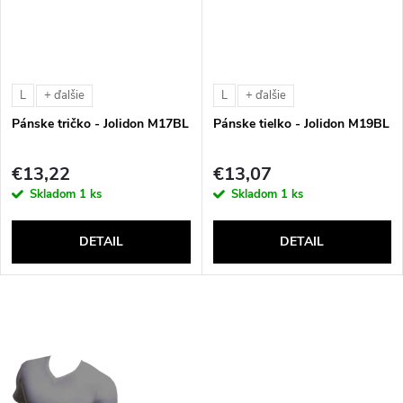
L
L
+ ďalšie
+ ďalšie
Pánske tričko - Jolidon M17BL
Pánske tielko - Jolidon M19BL
€13,22
€13,07
Skladom
1 ks
Skladom
1 ks
DETAIL
DETAIL
O
v
l