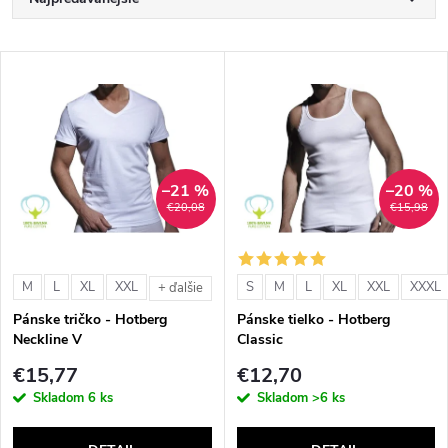
R
a
Najlacnejšie
V
Najdrahšie
d
ý
Abecedne
e
p
n
–21 %
–20 %
i
€20,08
€15,98
i
s
e
M
L
XL
XXL
S
M
L
XL
XXL
XXXL
+ ďalšie
p
Pánske tričko - Hotberg
Pánske tielko - Hotberg
p
Neckline V
Classic
r
€15,77
€12,70
r
Skladom
6 ks
Skladom
>6 ks
o