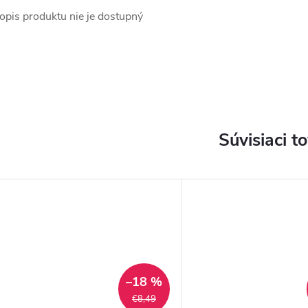
opis produktu nie je dostupný
Súvisiaci t
–18 %
€8,49