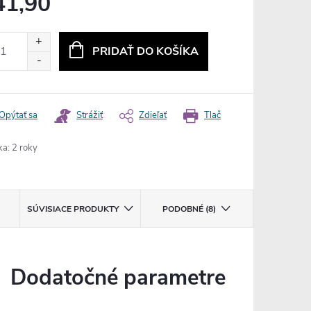
41,90
otková
:
PRIDAŤ DO KOŠÍKA
Opýtať sa
Strážiť
Zdieľať
Tlač
ka
:
2 roky
SÚVISIACE PRODUKTY
PODOBNÉ (8)
Dodatočné parametre