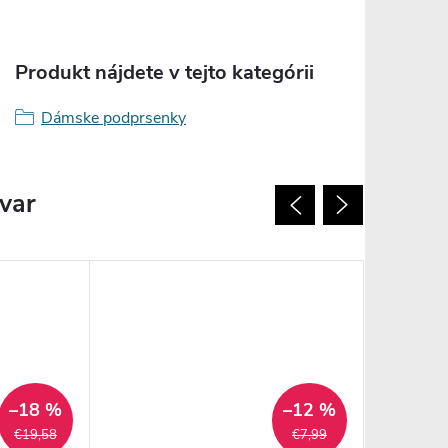
Produkt nájdete v tejto kategórii
Dámske podprsenky
ovar
–18 %
–12 %
€19,58
€7,99