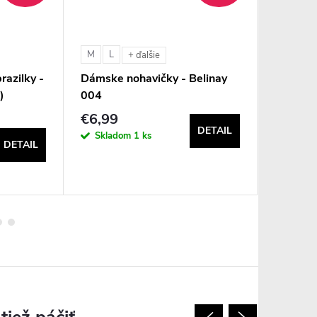
M
L
S
L
+ ďalšie
razilky -
Dámske nohavičky - Belinay
Dámske 
)
004
Sara
€6,99
€12,2
DETAIL
Skladom
1 ks
Sklad
DETAIL