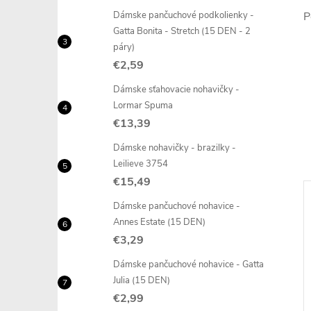
Dámske pančuchové podkolienky -
P
Gatta Bonita - Stretch (15 DEN - 2
páry)
€2,59
Dámske sťahovacie nohavičky -
Lormar Spuma
€13,39
Dámske nohavičky - brazilky -
Leilieve 3754
€15,49
Posledný kus
Dámske pančuchové nohavice -
Annes Estate (15 DEN)
€3,29
Dámske pančuchové nohavice - Gatta
Julia (15 DEN)
–14 %
–21 %
€2,99
€9,69
€13,99