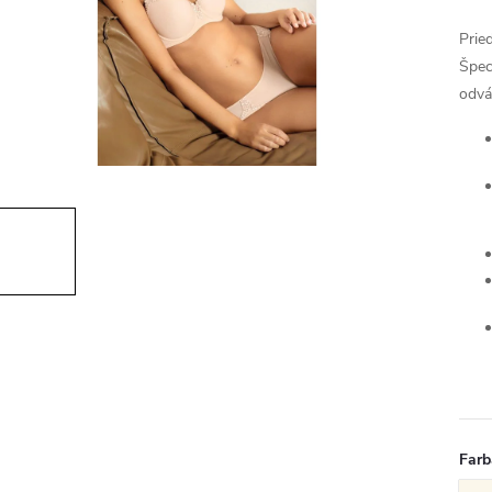
Prie
Špec
odvá
Farb