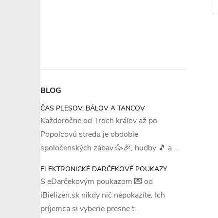
BLOG
ČAS PLESOV, BÁLOV A TANCOV
Každoročne od Troch kráľov až po
Popolcovú stredu je obdobie
spoločenských zábav 🥳🎉, hudby 🎵 a ...
ELEKTRONICKÉ DARČEKOVÉ POUKAZY
S eDarčekovým poukazom 💌 od
iBielizen.sk nikdy nič nepokazíte. Ich
príjemca si vyberie presne t...