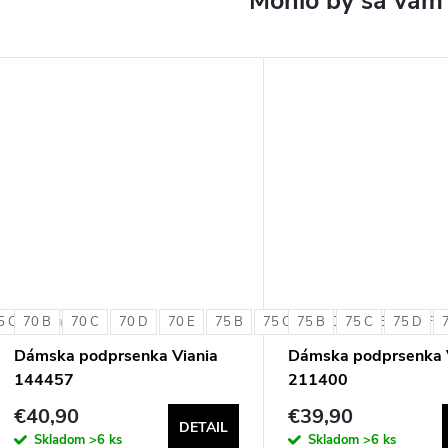
5 C
70 B
70 C
70 D
70 E
75 B
75 C
75 B
75 D
75 C
75 E
75 D
75 F
+ ďalšie
Dámska podprsenka Viania
Dámska podprsenka 
144457
211400
€40,90
€39,90
DETAIL
Skladom
>6 ks
Skladom
>6 ks