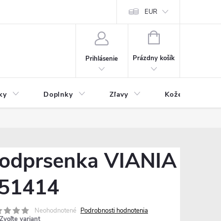
Čo inde nenájdete
Blog
EUR
NÁKUPNÝ
KOŠÍK
Prázdny košík
Prihlásenie
ky
Doplnky
Zľavy
Kožený tovar
odprsenka VIANIA
51414
Neohodnotené
Podrobnosti hodnotenia
Zvoľte variant