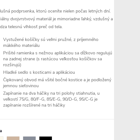
dušná podprsenka, ktorú oceníte nielen počas letných dní.
iálny dvojvrstvový materiál je mimoriadne ľahký, vzdušný a
dza telesnú vlhkosť preč od tela.
Vystužené košíčky sú veľmi pružné, z príjemného
mäkkého materiálu
Prišité ramienka s nežnou aplikáciou sa dĺžkovo regulujú
na zadnej strane (s rastúcou veľkosťou košíčkov sa
rozširujú)
Hladké sedlo s kosticami a aplikáciou
Čipkovaný obvod má všité bočné kostice a je podložený
jemnou sieťovinou
Zapínanie na dva háčiky na tri polohy stiahnutia, u
veľkostí 75/G, 80/F-G, 85/E-G, 90/D-G, 95/C-G je
zapínanie rozšírené na tri háčiky
a