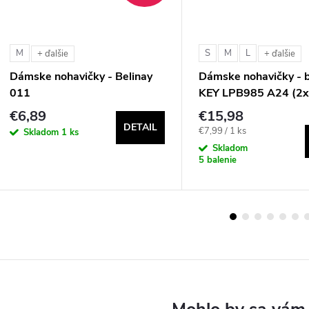
M
S
M
L
+ ďalšie
+ ďalšie
Dámske nohavičky - Belinay
Dámske nohavičky - b
011
KEY LPB985 A24 (2x
€6,89
€15,98
DETAIL
Jednotková
€7,99 / 1 ks
Skladom
1 ks
cena:
Skladom
5 balenie