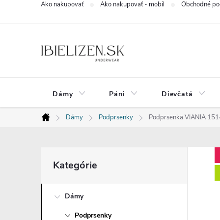
Ako nakupovať
Ako nakupovať - mobil
Obchodné po
Prejsť
na
obsah
Dámy
Páni
Dievčatá
Dámy
Podprsenky
Podprsenka VIANIA 15
Domov
B
Preskočiť
Kategórie
kategórie
o
Dámy
č
Podprsenky