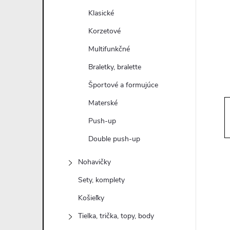
n
Klasické
ý
Korzetové
Multifunkčné
p
Braletky, bralette
a
Športové a formujúce
Materské
n
Push-up
e
Double push-up
l
Nohavičky
Sety, komplety
Košieľky
Tielka, trička, topy, body