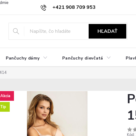
dmienky
Ochrana osobných údajov
Zásady používania cookies
+421 908 709 953
objednavky@ibielizen.sk
HĽADAŤ
Pančuchy dámy
Pančuchy dievčatá
Plav
1414
P
Akcia
Tip
1
Kód: