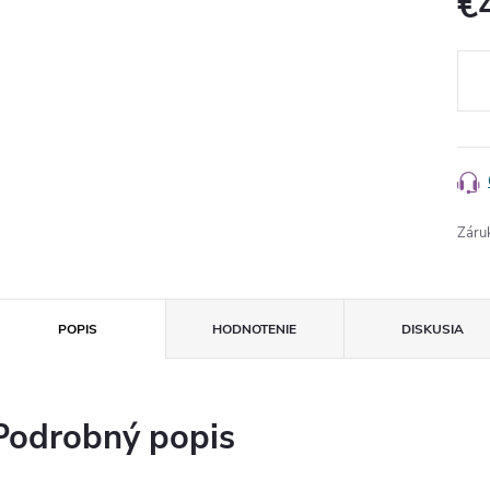
€
Jedn
cena
Záru
POPIS
HODNOTENIE
DISKUSIA
Podrobný popis