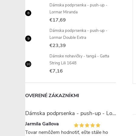
Dámska podprsenka - push-up -
Lormar Miranda
€17,69
M
+ ďalšie
+ ďalšie
Dámska podprsenka - push-up -
avičky - Belinay
Dámske nohavičky - tangá -
Lormar Double Extra
Sielei 1683
€23,39
€10,99
DETAIL
DETAIL
Dámske nohavičky - tangá - Gatta
6 ks
Skladom
1 ks
String Lili 1648
€7,16
OVERENÉ ZÁKAZNÍKMI
Dámska podprsenka - push-up - Lormar Miranda
Jarmila Gallova
Tovar nemôžem hodnotiť, ešte stále ho