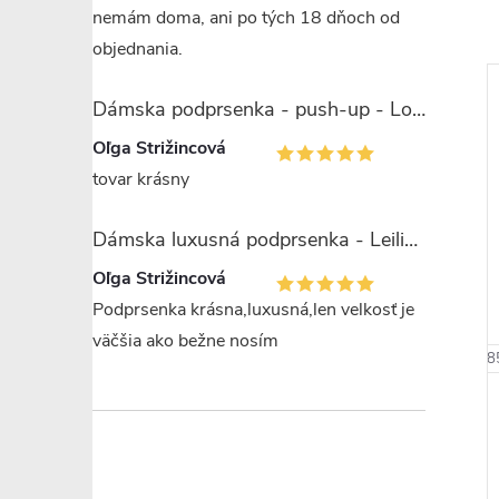
nemám doma, ani po tých 18 dňoch od
objednania.
Dámska podprsenka - push-up - Lormar Saten Soft up
Oľga Strižincová
tovar krásny
–14 %
–18 %
Dámska luxusná podprsenka - Leilieve 7743
€23,99
€33,99
Oľga Strižincová
Podprsenka krásna,luxusná,len velkosť je
väčšia ako bežne nosím
80 B
85 B
70 B
70 C
75 B
80 C
85 B
8
+ ďalšie
dprsenka -
Dámska podprsenka - push-
- Lormar
up - Leilieve 3714
ry Vela
€27,79
DETAIL
DETAIL
 ks
Skladom
5 ks