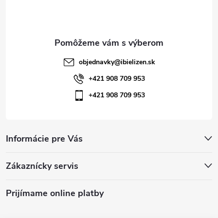
i
e
objednavky
@
ibielizen.sk
+421 908 709 953
+421 908 709 953
Informácie pre Vás
Zákaznícky servis
Prijímame online platby