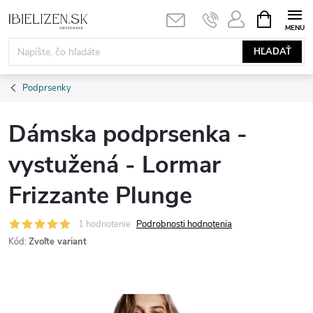
Prejsť
NÁKUPN
KOŠÍK
na
obsah
HĽADAŤ
Podprsenky
Dámska podprsenka -
vystužená - Lormar
Frizzante Plunge
1 hodnotenie
Podrobnosti hodnotenia
Kód:
Zvoľte variant