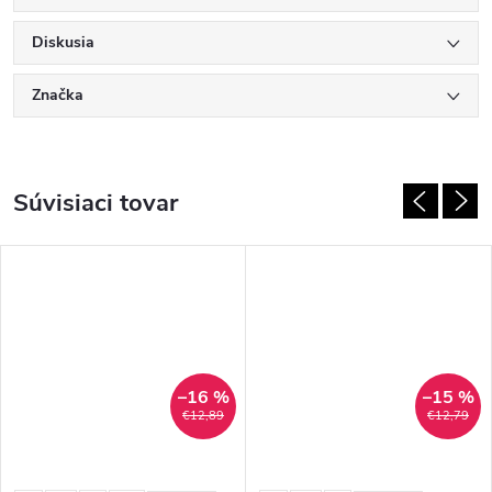
Diskusia
Značka
Súvisiaci tovar
–16 %
–15 %
€12,89
€12,79