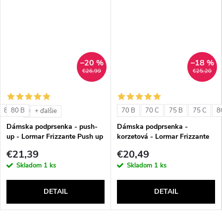
–20 %
–18 %
€26,99
€25,20
85 C
80 B
70 B
70 C
75 B
75 C
8
+ ďalšie
+ ďalšie
Dámska podprsenka - push-
Dámska podprsenka -
up - Lormar Frizzante Push up
korzetová - Lormar Frizzante
Fascia
€21,39
€20,49
Skladom
1 ks
Skladom
1 ks
DETAIL
DETAIL