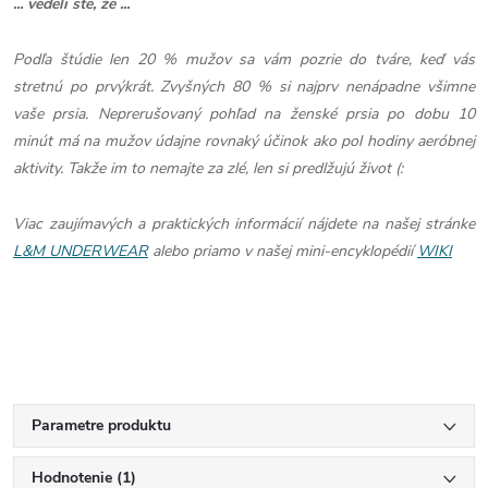
... vedeli ste, že ...
Podľa štúdie len 20 % mužov sa vám pozrie do tváre, keď vás
stretnú po prvýkrát. Zvyšných 80 % si najprv nenápadne všimne
vaše prsia. Neprerušovaný pohľad na ženské prsia po dobu 10
minút má na mužov údajne rovnaký účinok ako pol hodiny aeróbnej
aktivity. Takže im to nemajte za zlé, len si predlžujú život (:
Viac zaujímavých a praktických informácií nájdete na našej stránke
L&M UNDERWEAR
alebo priamo v našej mini-encyklopédií
WIKI
Parametre produktu
Hodnotenie (1)