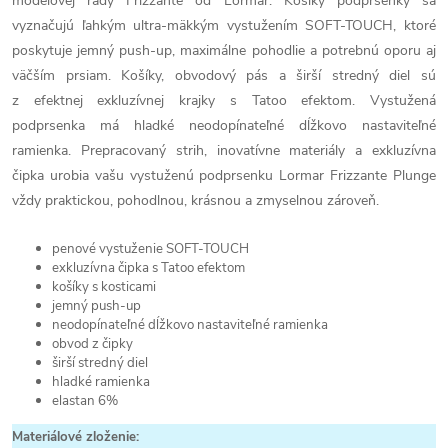
modelovej rady Frizzante od Lormar. Košíky podprsenky sa
vyznačujú ľahkým ultra-mäkkým vystužením SOFT-TOUCH, ktoré
poskytuje jemný push-up, maximálne pohodlie a potrebnú oporu aj
väčším prsiam. Košíky, obvodový pás a širší stredný diel sú
z efektnej exkluzívnej krajky s Tatoo efektom. Vystužená
podprsenka má hladké neodopínateľné dĺžkovo nastaviteľné
ramienka. Prepracovaný strih, inovatívne materiály a exkluzívna
čipka urobia vašu vystuženú podprsenku Lormar Frizzante Plunge
vždy praktickou, pohodlnou, krásnou a zmyselnou zároveň.
penové vystuženie SOFT-TOUCH
exkluzívna čipka s Tatoo efektom
košíky s kosticami
jemný push-up
neodopínateľné dĺžkovo nastaviteľné ramienka
obvod z čipky
širší stredný diel
hladké ramienka
elastan 6%
Materiálové zloženie: