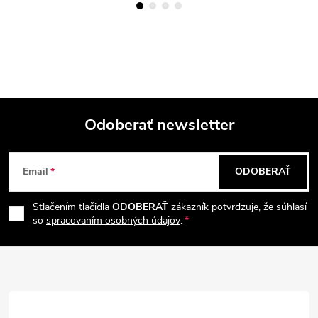
Odoberať newsletter
Z
Email
ODOBERAŤ
á
Stlačením tlačidla
ODOBERAŤ
zákazník potvrdzuje, že súhlasí
p
so
spracovaním osobných údajov
.
ä
t