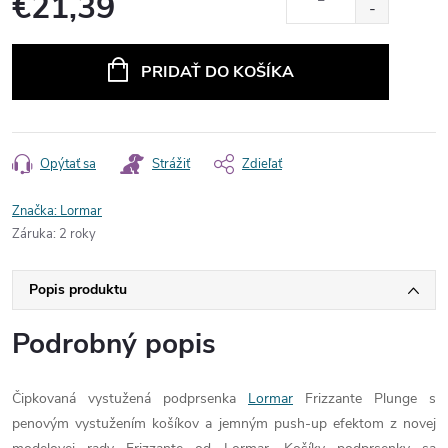
€21,39
Jednotková
cena:
PRIDAŤ DO KOŠÍKA
Opýtať sa
Strážiť
Zdieľať
Značka:
Lormar
Záruka
:
2 roky
Popis produktu
Podrobný popis
Čipkovaná vystužená podprsenka
Lormar
Frizzante Plunge s
penovým vystužením košíkov a jemným push-up efektom z novej