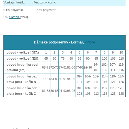
Vonkajší košík:
Vnútorný košík:
94% polyamid
100% polyester
6%
elastan
(lycra)
Dámske podprsenky - Lormar,
Infiore
obvod - veľkosť (ITA)
1
2
3
4
5
6
7
8
9
10
obvod - veľkosť (EU)
65
70
75
80
85
90
95
100
105
110
obvod hrudníka pod
97-
102-
107-
112-
67-71
72-76
77-81
82-86
87-91
92-96
prsiami (cm)
101
106
111
116
obvod hrudníka cez
99-
104-
109-
114-
119-
124-
79-81
84-86
89-91
94-96
prsia (cm) - košík B
101
106
111
116
121
126
obvod hrudníka cez
101-
106-
111-
116-
121-
126-
81-83
86-88
91-93
96-98
prsia (cm) - košík
C
103
108
113
118
123
128