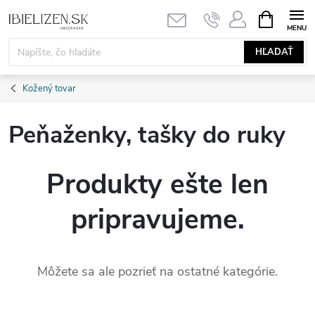
Prejsť
NÁKUPN
KOŠÍK
na
obsah
HĽADAŤ
Kožený tovar
Peňaženky, tašky do ruky
Produkty ešte len
pripravujeme.
Môžete sa ale pozrieť na ostatné kategórie.