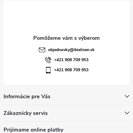
t
i
e
objednavky
@
ibielizen.sk
+421 908 709 953
+421 908 709 953
Informácie pre Vás
Zákaznícky servis
Prijímame online platby