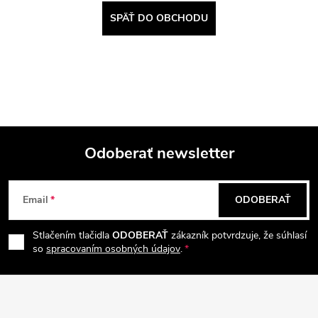
SPÄŤ DO OBCHODU
Odoberať newsletter
Z
Email
ODOBERAŤ
á
Stlačením tlačidla
ODOBERAŤ
zákazník potvrdzuje, že súhlasí
p
so
spracovaním osobných údajov
.
ä