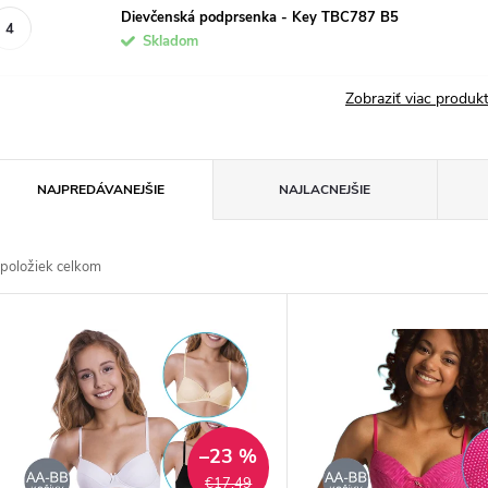
Dievčenská podprsenka - Key TBC787 B5
Skladom
Zobraziť viac produ
R
NAJPREDÁVANEJŠIE
NAJLACNEJŠIE
a
položiek celkom
d
V
e
ý
n
p
–23 %
€17,49