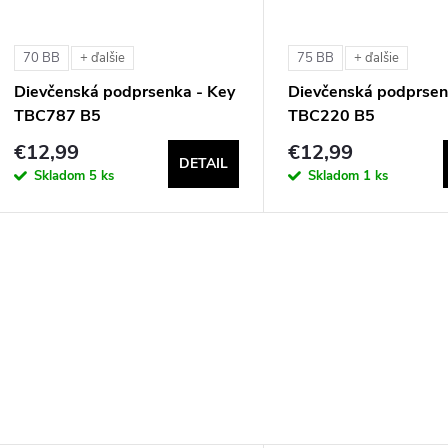
v
v
70 BB
75 BB
+ ďalšie
+ ďalšie
Dievčenská podprsenka - Key
Dievčenská podprsen
TBC787 B5
TBC220 B5
€12,99
€12,99
DETAIL
Skladom
5 ks
Skladom
1 ks