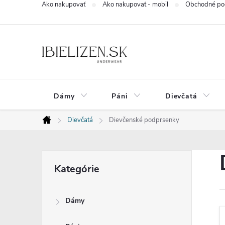
Ako nakupovať
Ako nakupovať - mobil
Obchodné po
Prejsť
na
obsah
Dámy
Páni
Dievčatá
Dievčatá
Dievčenské podprsenky
Domov
B
Preskočiť
Kategórie
kategórie
o
Dámy
č