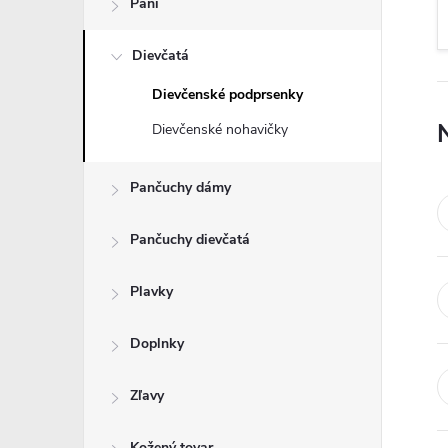
Páni
n
Dievčatá
ý
Dievčenské podprsenky
p
Dievčenské nohavičky
a
Pančuchy dámy
n
Pančuchy dievčatá
e
Plavky
l
Doplnky
Zľavy
Kožený tovar