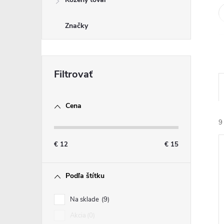
Značky
Cena
9
€
12
€
15
Podľa štítku
Na sklade
9
i
i
Akcia
0