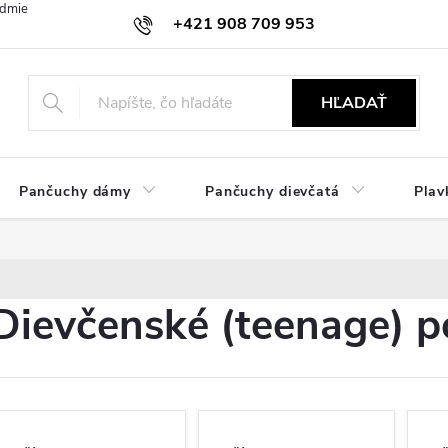
dmienky
Ochrana osobných údajov
Zásady používania cookies
+421 908 709 953
objednavky@ibielizen.sk
HĽADAŤ
Pančuchy dámy
Pančuchy dievčatá
Plav
Dievčenské (teenage) 