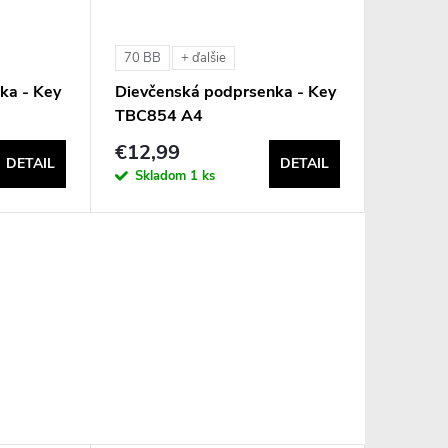
70 BB
+ ďalšie
ka - Key
Dievčenská podprsenka - Key
TBC854 A4
€12,99
DETAIL
DETAIL
Skladom
1 ks