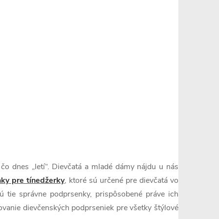
 čo dnes „letí“. Dievčatá a mladé dámy nájdu u nás
ky pre tínedžerky
, ktoré sú určené pre dievčatá vo
ujú tie správne podprsenky, prispôsobené práve ich
covanie dievčenských podprseniek pre všetky štýlové