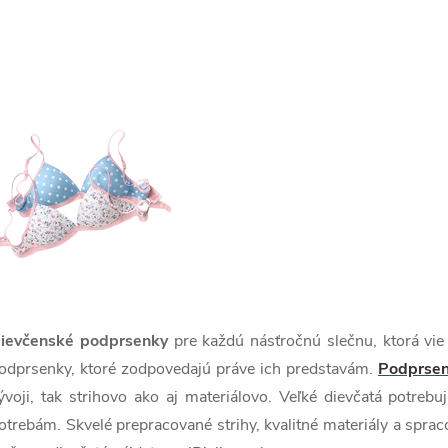
O
v
á
d
a
c
ievčenské podprsenky
pre každú násťročnú slečnu, ktorá vie
e
odprsenky, ktoré zodpovedajú práve ich predstavám.
Podprsen
p
ývoji, tak strihovo ako aj materiálovo. Veľké dievčatá potreb
otrebám. Skvelé prepracované strihy, kvalitné materiály a spra