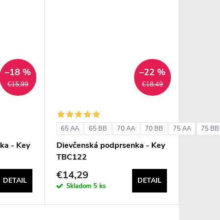
–18 %
–22 %
€15,99
€18,49
65 AA
65 BB
70 AA
70 BB
75 AA
75 BB
ka - Key
Dievčenská podprsenka - Key
TBC122
€14,29
DETAIL
DETAIL
Skladom
5 ks