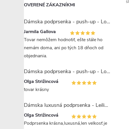
s
OVERENÉ ZÁKAZNÍKMI
Dámska podprsenka - push-up - Lormar Miranda
Jarmila Gallova
Tovar nemôžem hodnotiť, ešte stále ho
nemám doma, ani po tých 18 dňoch od
objednania.
Dámska podprsenka - push-up - Lormar Saten Soft up
i
Oľga Strižincová
tovar krásny
Dámska luxusná podprsenka - Leilieve 7743
Oľga Strižincová
Podprsenka krásna,luxusná,len velkosť je