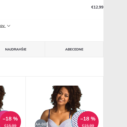
€12,99
ktov
NAJDRAHŠIE
ABECEDNE
–18 %
–18 %
€15,99
€15,99