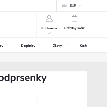
Čo inde nenájdete
Blog
EUR
NÁKUPNÝ
KOŠÍK
Prázdny košík
Prihlásenie
ky
Doplnky
Zľavy
Kožený tovar
podprsenky