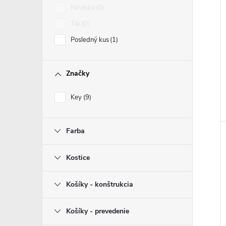
Novinka
0
Tip
0
Posledný kus
1
Značky
Key
9
Farba
Kostice
Košíky - konštrukcia
Košíky - prevedenie