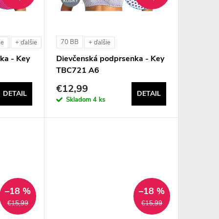
BB
70 BB
ie
+ ďalšie
+ ďalšie
ka - Key
Dievčenská podprsenka - Key
TBC721 A6
€12,99
DETAIL
DETAIL
Skladom
4 ks
–18 %
–18 %
€15,99
€15,99