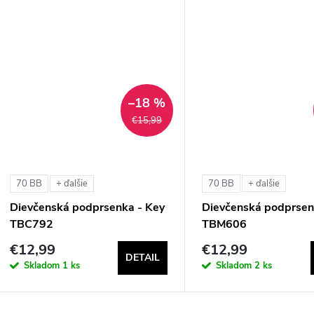
–18 %
€15,99
70 BB
70 BB
+ ďalšie
+ ďalšie
Dievčenská podprsenka - Key
Dievčenská podprsen
TBC792
TBM606
€12,99
€12,99
DETAIL
Skladom
1 ks
Skladom
2 ks