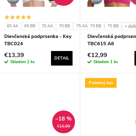
e
s
p
p
65 AA
65 BB
70 AA
70 BB
75 AA
70 BB
75 BB
75 BB
80 AA
80 
+ ďalš
r
Dievčenská podprsenka - Key
Dievčenská podprsen
r
TBC024
TBC615 A6
o
€13,39
€12,99
o
DETAIL
d
Skladom
2 ks
Skladom
1 ks
d
u
Posledný kus
u
k
k
t
t
–18 %
o
€15,99
o