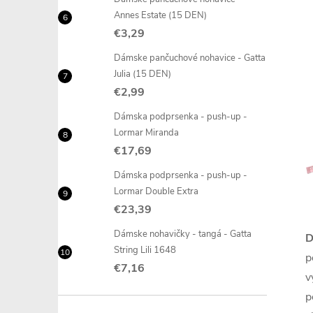
Annes Estate (15 DEN)
€3,29
Dámske pančuchové nohavice - Gatta
Julia (15 DEN)
l
€2,99
Dámska podprsenka - push-up -
Lormar Miranda
€17,69
Dámska podprsenka - push-up -
Lormar Double Extra
€23,39
i
Dámske nohavičky - tangá - Gatta
D
String Lili 1648
p
€7,16
v
p
r