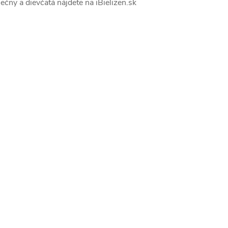
lečny a dievčatá nájdete na iBielizen.sk
v
k
y
v
ý
p
s
u