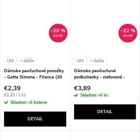
–20 %
–22 %
€2,99
€4,99
UNI
UNI
+ ďalšie
+ ďalšie
Dámske pančuchové ponožky
Dámske pančuchové
- Gatta Simona - Filanca (20
podkolienky - sieťované -
DEN - 2 páry)
Gatta Bit Rete (30 DEN)
€2,39
€3,89
Jednotková
€1,20 / 1 ks
Skladom
>6 ks
cena:
Skladom
>6 balenie
DETAIL
DETAIL