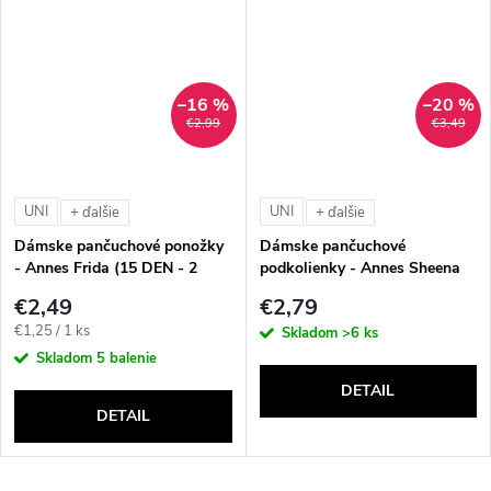
–16 %
–20 %
€2,99
€3,49
UNI
UNI
+ ďalšie
+ ďalšie
Dámske pančuchové ponožky
Dámske pančuchové
- Annes Frida (15 DEN - 2
podkolienky - Annes Sheena
páry)
(15 DEN - 2 páry)
€2,49
€2,79
Jednotková
€1,25 / 1 ks
Skladom
>6 ks
cena:
Skladom
5 balenie
DETAIL
DETAIL