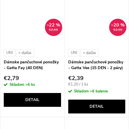
–22 %
–20 %
€3,59
€2,99
UNI
UNI
+ ďalšie
+ ďalšie
Dámske pančuchové ponožky
Dámske pančuchové ponožky
- Gatta Fay (40 DEN)
- Gatta Vee (15 DEN - 2 páry)
€2,79
€2,39
Jednotková
€1,20 / 1 ks
Skladom
>6 ks
cena:
Skladom
>6 balenie
DETAIL
DETAIL