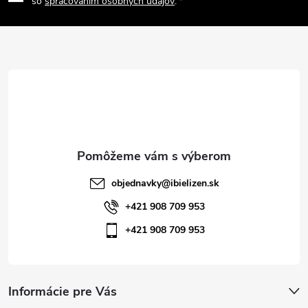
p
so
spracovaním osobných údajov
.
ä
t
i
e
objednavky
@
ibielizen.sk
+421 908 709 953
+421 908 709 953
Informácie pre Vás