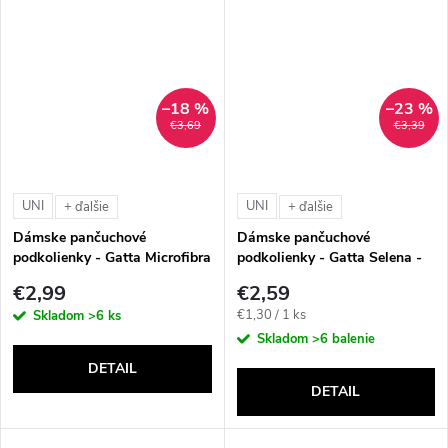
–18 %
–23 %
€3,69
€3,39
UNI
UNI
+ ďalšie
+ ďalšie
Dámske pančuchové
Dámske pančuchové
podkolienky - Gatta Microfibra
podkolienky - Gatta Selena -
(40 DEN)
Filanca (15 DEN - 2 páry)
€2,99
€2,59
Jednotková
€1,30 / 1 ks
Skladom
>6 ks
cena:
Skladom
>6 balenie
DETAIL
DETAIL