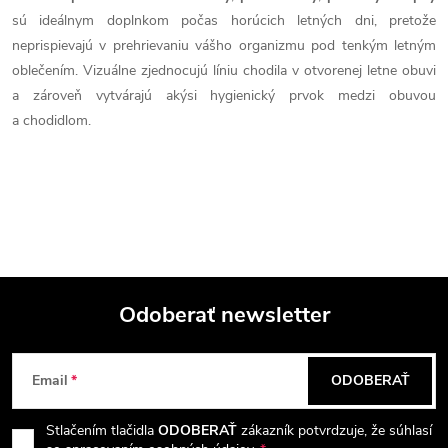
v
sú ideálnym doplnkom počas horúcich letných dni, pretože
neprispievajú v prehrievaniu vášho organizmu pod tenkým letným
k
oblečením. Vizuálne zjednocujú líniu chodila v otvorenej letne obuvi
y
a zároveň vytvárajú akýsi hygienický prvok medzi obuvou
a chodidlom.
v
ý
p
i
s
Odoberať newsletter
u
Z
Email
ODOBERAŤ
á
Stlačením tlačidla
ODOBERAŤ
zákazník potvrdzuje, že súhlasí