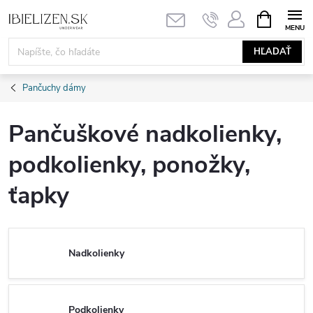
Prejsť
NÁKUPN
KOŠÍK
na
obsah
HĽADAŤ
Pančuchy dámy
Pančuškové nadkolienky,
podkolienky, ponožky,
ťapky
Nadkolienky
Podkolienky