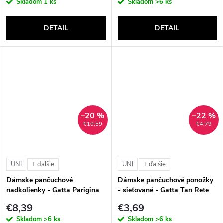
Skladom
1 ks
Skladom
>6 ks
DETAIL
DETAIL
–20 %
–22 %
€10,59
€4,79
UNI
UNI
+ ďalšie
+ ďalšie
Dámske pančuchové
Dámske pančuchové ponožky
nadkolienky - Gatta Parigina
- sieťované - Gatta Tan Rete
(300 DEN)
(30 DEN)
€8,39
€3,69
Skladom
>6 ks
Skladom
>6 ks