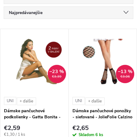
R
Najpredávanejšie
a
Najlacnejšie
V
Najdrahšie
d
ý
Abecedne
e
p
n
–23 %
–13 %
i
€3,39
€3,06
i
s
e
UNI
UNI
+ ďalšie
+ ďalšie
p
Dámske pančuchové
Dámske pančuchové ponožky
p
podkolienky - Gatta Bonita -
- sieťované - JolieFolie Calzino
r
Stretch (15 DEN - 2 páry)
City 0508 (30 DEN)
€2,59
€2,65
r
Jednotková
€1,30 / 1 ks
Skladom
6 ks