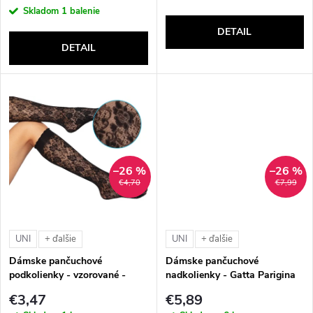
o
cena:
Skladom
1 balenie
o
DETAIL
d
DETAIL
d
u
u
k
k
t
t
–26 %
–26 %
o
€4,70
€7,99
o
v
v
UNI
UNI
+ ďalšie
+ ďalšie
Dámske pančuchové
Dámske pančuchové
podkolienky - vzorované -
nadkolienky - Gatta Parigina
Gatta Fleur Trendy 02 (20
(100 DEN)
€3,47
€5,89
DEN)