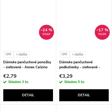
–24 %
–17 %
€3,69
€3,99
UNI
UNI
+ ďalšie
+ ďalšie
Dámske pančuchové ponožky
Dámske pančuchové
- sieťované - Annes Calzino
podkolienky - sieťované -
Rete (30 DEN)
Annes Gambaletto Rete 05 (30
€2,79
€3,29
DEN)
Skladom
3 ks
Skladom
5 ks
DETAIL
DETAIL