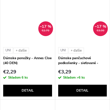
–17 %
–17 %
€2,79
€3,99
UNI
UNI
+ ďalšie
+ ďalšie
Dámske ponožky - Annes Cloe
Dámske pančuchové
(40 DEN)
podkolienky - sieťované -
Annes Gambaletto Rete (20
€2,29
€3,29
DEN)
Skladom
6 ks
Skladom
>6 ks
DETAIL
DETAIL