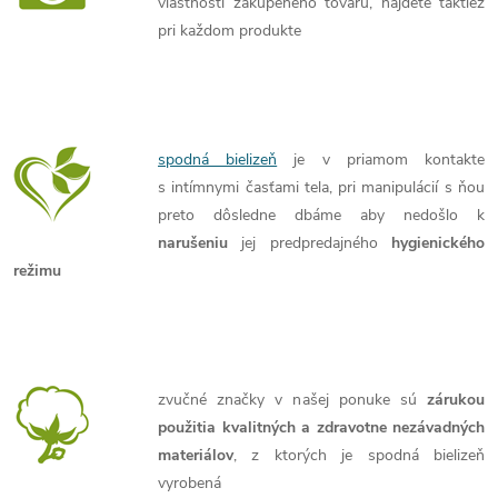
vlastností zakúpeného tovaru, nájdete taktiež
pri každom produkte
spodná bielizeň
je v priamom kontakte
s intímnymi časťami tela, pri manipulácií s ňou
preto dôsledne dbáme aby nedošlo k
narušeniu
jej predpredajného
hygienického
režimu
zvučné značky v našej ponuke sú
zárukou
použitia kvalitných a zdravotne nezávadných
materiálov
, z ktorých je spodná bielizeň
vyrobená