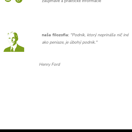
zaujímavé a praktické informácie
naša filozofia:
"Podnik, ktorý neprináša nič iné
ako peniaze, je úbohý podnik."
Henry Ford