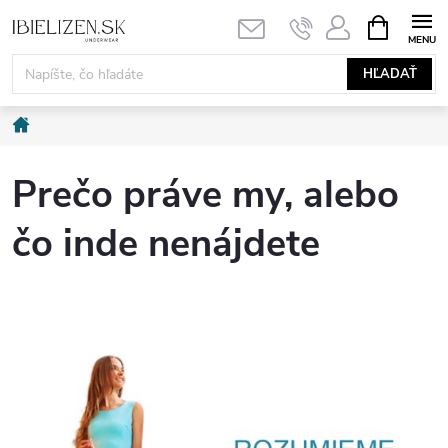
Prejsť
NÁKUPN
KOŠÍK
na
obsah
HĽADAŤ
Domov
Prečo práve my, alebo
čo inde nenájdete