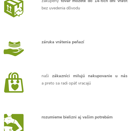
zakúpený
tovar môžete do 14-tich dní vrátiť
bez uvedenia dôvodu
záruka vrátenia peňazí
naši
zákazníci milujú nakupovanie u nás
a preto sa radi opäť vracajú
rozumieme bielizni aj vašim potrebám