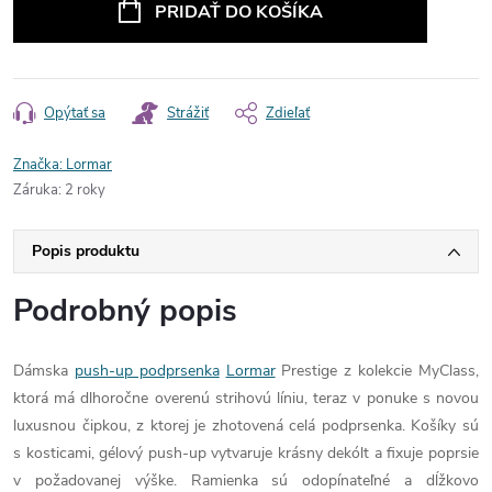
PRIDAŤ DO KOŠÍKA
Opýtať sa
Strážiť
Zdieľať
Značka:
Lormar
Záruka
:
2 roky
Popis produktu
Podrobný popis
Dámska
push-up podprsenka
Lormar
Prestige z kolekcie MyClass,
ktorá má dlhoročne overenú strihovú líniu, teraz v ponuke s novou
luxusnou čipkou, z ktorej je zhotovená celá podprsenka. Košíky sú
s kosticami, gélový push-up vytvaruje krásny dekólt a fixuje poprsie
v požadovanej výške. Ramienka sú odopínateľné a dĺžkovo