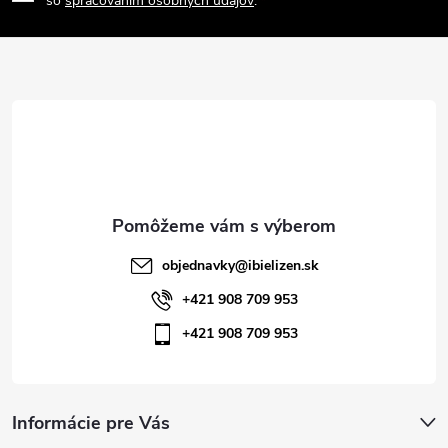
p
so
spracovaním osobných údajov
.
ä
t
i
e
objednavky
@
ibielizen.sk
+421 908 709 953
+421 908 709 953
Informácie pre Vás