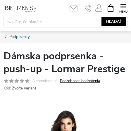
Prejsť
NÁKUPN
KOŠÍK
na
obsah
HĽADAŤ
Podprsenky
Dámska podprsenka -
push-up - Lormar Prestige
Neohodnotené
Podrobnosti hodnotenia
Kód:
Zvoľte variant