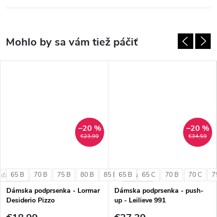
–20 %
–20 %
€23,99
€34,59
65 B
70 B
75 B
80 B
85 B
65 B
65 C
70 B
70 C
7
 ďalšie
+ ďalšie
+ ďalšie
Dámska podprsenka - Lormar
Dámska podprsenka - push-
Desiderio Pizzo
up - Leilieve 991