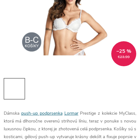
–25 %
€23,99
Dámska
push-up podprsenka
Lormar
Prestige z kolekcie MyClass,
ktorá má dlhoročne overenú strihovú líniu, teraz v ponuke s novou
luxusnou čipkou, z ktorej je zhotovená celá podprsenka. Košíky sú s
kosticami, gélový push-up vytvaruje krásny dekólt a fixuje poprsie v