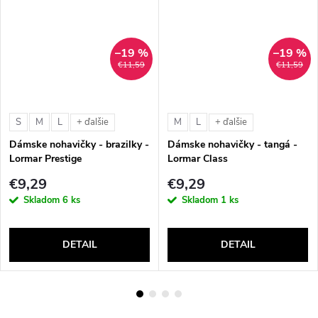
–19 %
–19 %
€11,59
€11,59
S
M
L
M
L
+ ďalšie
+ ďalšie
Dámske nohavičky - brazilky -
Dámske nohavičky - tangá -
Lormar Prestige
Lormar Class
€9,29
€9,29
Skladom
6 ks
Skladom
1 ks
DETAIL
DETAIL