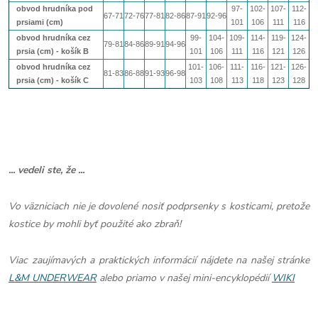
obvod hrudníka pod
97-
102-
107-
112-
67-71
72-76
77-81
82-86
87-91
92-96
prsiami (cm)
101
106
111
116
obvod hrudníka cez
99-
104-
109-
114-
119-
124-
79-81
84-86
89-91
94-96
prsia (cm) - košík B
101
106
111
116
121
126
obvod hrudníka cez
101-
106-
111-
116-
121-
126-
81-83
86-88
91-93
96-98
prsia (cm) - košík
C
103
108
113
118
123
128
... vedeli ste, že ...
Vo väzniciach nie je dovolené nosiť podprsenky s kosticami, pretože
kostice by mohli byť použité ako zbraň!
Viac zaujímavých a praktických informácií nájdete na našej stránke
L&M UNDERWEAR
alebo priamo v našej mini-encyklopédií
WIKI