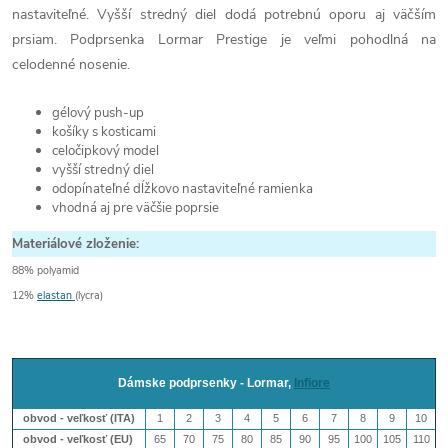
nastaviteľné. Vyšší stredný diel dodá potrebnú oporu aj väčším
prsiam. Podprsenka Lormar Prestige je veľmi pohodlná na
celodenné nosenie.
gélový push-up
košíky s kosticami
celočipkový model
vyšší stredný diel
odopínateľné dĺžkovo nastaviteľné ramienka
vhodná aj pre väčšie poprsie
Materiálové zloženie:
88% polyamid
12%
elastan
(lycra)
Dámske podprsenky - Lormar,
Infiore
obvod - veľkosť (ITA)
1
2
3
4
5
6
7
8
9
10
obvod - veľkosť (EU)
65
70
75
80
85
90
95
100
105
110