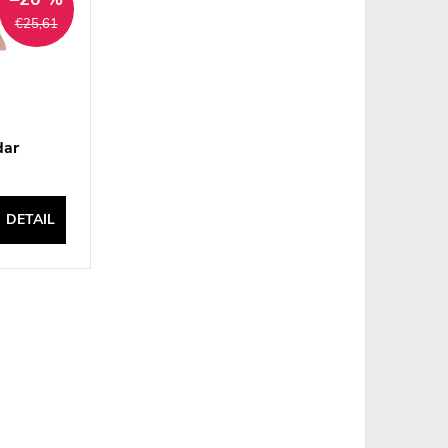
€25,61
dar
DETAIL