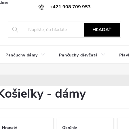
dmienky
Ochrana osobných údajov
Zásady používania cookies
+421 908 709 953
objednavky@ibielizen.sk
HĽADAŤ
Pančuchy dámy
Pančuchy dievčatá
Plav
Košieľky - dámy
Hranatý
Okrúhly