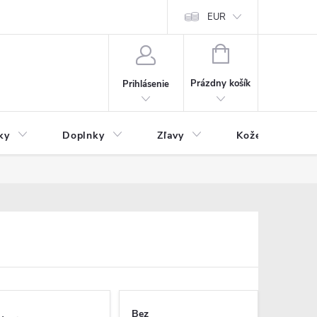
Čo inde nenájdete
Blog
EUR
NÁKUPNÝ
KOŠÍK
Prázdny košík
Prihlásenie
ky
Doplnky
Zľavy
Kožený tovar
Bez