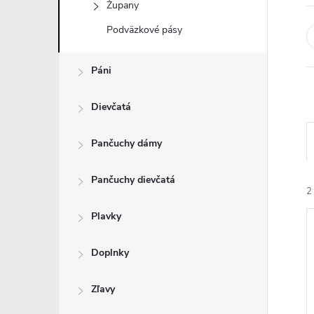
Župany
Podväzkové pásy
Páni
Dievčatá
Pančuchy dámy
Pančuchy dievčatá
2
Plavky
Doplnky
Zľavy
i