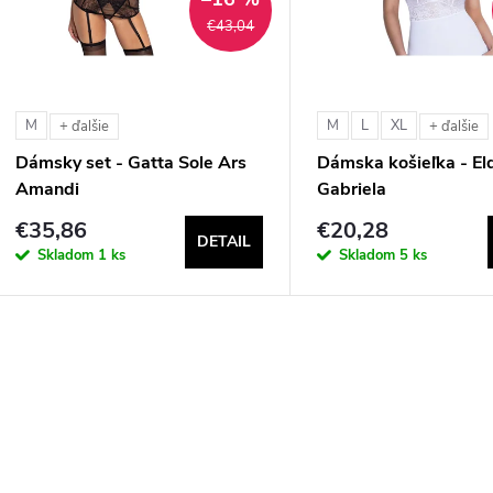
€43,04
e
s
p
p
M
M
L
XL
+ ďalšie
+ ďalšie
r
Dámsky set - Gatta Sole Ars
Dámska košieľka - El
r
Amandi
Gabriela
o
€35,86
€20,28
o
DETAIL
d
Skladom
1 ks
Skladom
5 ks
d
u
u
k
O
k
v
t
t