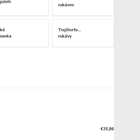
ýstrih
rukávov
ké
Trojštvrťové
ienka
rukávy
€35,86