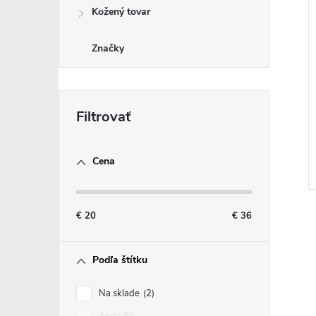
i
Kožený tovar
Značky
Cena
€
20
€
36
Podľa štítku
l
Na sklade
2