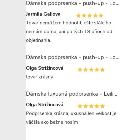
Dámska podprsenka - push-up - Lormar Miranda
Jarmila Gallova
Tovar nemôžem hodnotiť, ešte stále ho
nemám doma, ani po tých 18 dňoch od
objednania.
Dámska podprsenka - push-up - Lormar Saten Soft up
Oľga Strižincová
tovar krásny
Dámska luxusná podprsenka - Leilieve 7743
Oľga Strižincová
Podprsenka krásna,luxusná,len velkosť je
väčšia ako bežne nosím