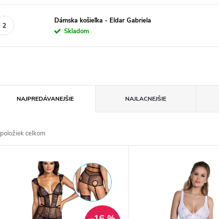
Dámska košieľka - Eldar Gabriela
Skladom
R
NAJPREDÁVANEJŠIE
NAJLACNEJŠIE
a
položiek celkom
d
V
e
ý
n
p
–16 %