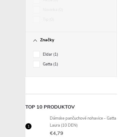
Akcia
0
Novinka
0
Tip
0
Značky
i
Eldar
1
Gatta
1
r
TOP 10 PRODUKTOV
Dámske pančuchové nohavice - Gatta
Laura (10 DEN)
€4,79