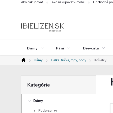
Ako nakupovať
Ako nakupovať - mobil
Obchodné po
Prejsť
na
obsah
Dámy
Páni
Dievčatá
Dámy
Tielka, trička, topy, body
Košieľky
Domov
B
Preskočiť
Kategórie
kategórie
o
Dámy
č
Podprsenky