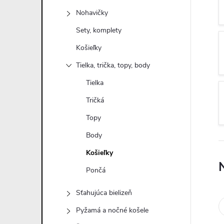
n
Nohavičky
ý
Sety, komplety
Košieľky
p
Tielka, trička, topy, body
a
Tielka
Tričká
n
Topy
e
Body
Košieľky
l
Pončá
Sťahujúca bielizeň
Pyžamá a nočné košele