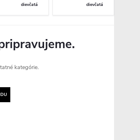
dievčatá
dievčatá
pripravujeme.
tatné kategórie.
ODU