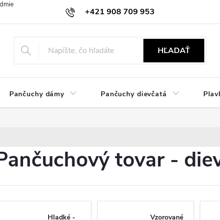
dmienky
Ochrana osobných údajov
Zásady používania cookies
+421 908 709 953
objednavky@ibielizen.sk
HĽADAŤ
Pančuchy dámy
Pančuchy dievčatá
Plav
Pančuchový tovar - die
Hladké -
Vzorované