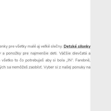
enky pre všetky malé aj veľké slečny.
Detské silonky
ky a ponožky pre najmenšie deti. Väčšie dievčatá a
a všetko to čo potrebuješ aby si bola „IN“. Farebné,
rých sa nemôžeš zaobísť. Vyber si z našej ponuky na