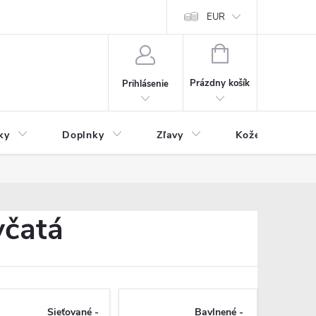
Čo inde nenájdete
Blog
EUR
NÁKUPNÝ
KOŠÍK
Prázdny košík
Prihlásenie
ky
Doplnky
Zľavy
Kožený tovar
včatá
Sieťované -
Bavlnené -