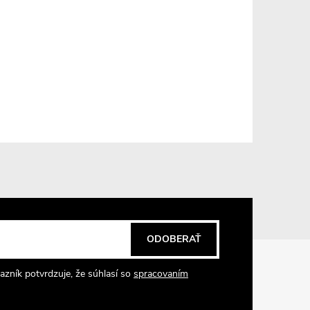
ODOBERAŤ
azník potvrdzuje, že súhlasí so
spracovaním