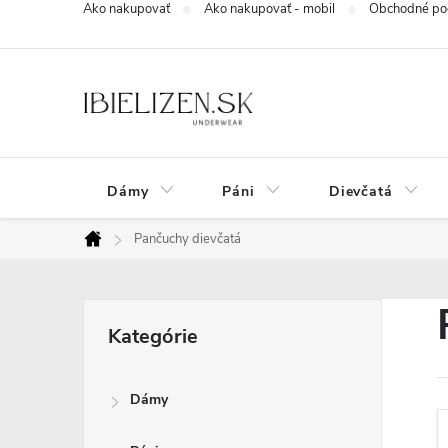
Ako nakupovať
Ako nakupovať - mobil
Obchodné po
Prejsť
na
obsah
Dámy
Páni
Dievčatá
Pančuchy dievčatá
Domov
B
Preskočiť
Kategórie
kategórie
o
Dámy
č