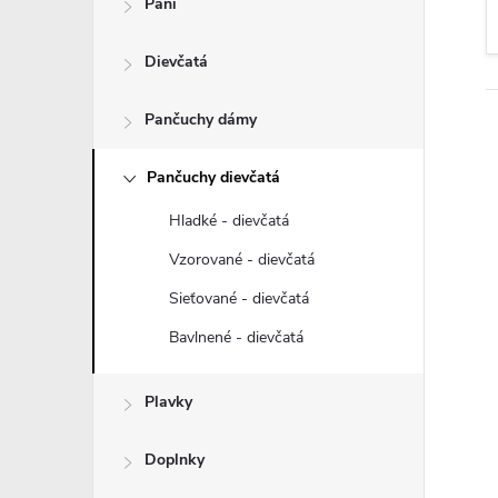
Páni
n
Dievčatá
ý
p
Pančuchy dámy
a
Pančuchy dievčatá
Hladké - dievčatá
n
Vzorované - dievčatá
e
Sieťované - dievčatá
Bavlnené - dievčatá
l
Plavky
Doplnky