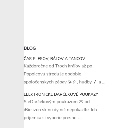
BLOG
ČAS PLESOV, BÁLOV A TANCOV
Každoročne od Troch kráľov až po
Popolcovú stredu je obdobie
spoločenských zábav 🥳🎉, hudby 🎵 a ...
ELEKTRONICKÉ DARČEKOVÉ POUKAZY
S eDarčekovým poukazom 💌 od
iBielizen.sk nikdy nič nepokazíte. Ich
príjemca si vyberie presne t...