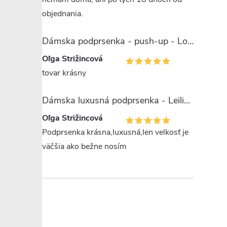
objednania.
Dámska podprsenka - push-up - Lormar Saten Soft up
Oľga Strižincová
tovar krásny
Dámska luxusná podprsenka - Leilieve 7743
Oľga Strižincová
Podprsenka krásna,luxusná,len velkosť je
väčšia ako bežne nosím