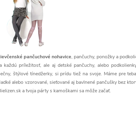
ievčenské pančuchové nohavice
, pančuchy, ponožky a podkoli
a každú príležitosť, ale aj detské pančuchy, alebo podkolien
lečny, štýlové tínedžerky, si prídu tiež na svoje. Máme pre teb
ladké alebo vzorované, sieťované aj bavlnené pančušky bez kto
Bielizen.sk a tvoja párty s kamoškami sa môže začať.