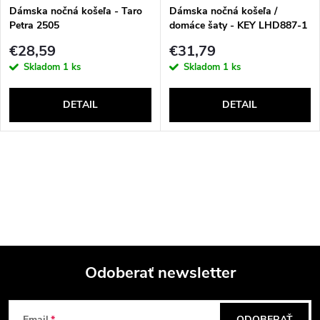
v
Dámska nočná košeľa - Taro
Dámska nočná košeľa /
Petra 2505
domáce šaty - KEY LHD887-1
€28,59
€31,79
Skladom
1 ks
Skladom
1 ks
DETAIL
DETAIL
O
v
l
á
Odoberať newsletter
d
Z
a
Email
ODOBERAŤ