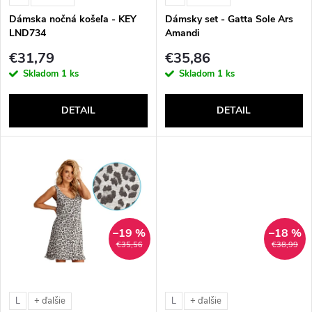
e
p
Dámska nočná košeľa - KEY
Dámsky set - Gatta Sole Ars
p
LND734
Amandi
r
€31,79
€35,86
r
Skladom
1 ks
Skladom
1 ks
o
o
DETAIL
DETAIL
d
d
u
u
k
k
t
–19 %
–18 %
t
€35,56
€38,99
o
o
v
L
L
+ ďalšie
+ ďalšie