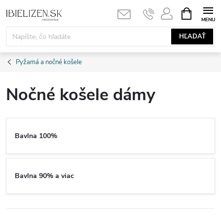
Prejsť
NÁKUPN
KOŠÍK
na
obsah
HĽADAŤ
Pyžamá a nočné košele
Nočné košele dámy
Bavlna 100%
Bavlna 90% a viac