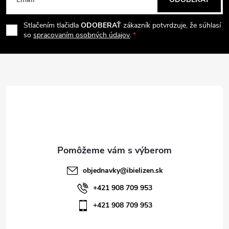
á
c
Stlačením tlačidla
ODOBERAŤ
zákazník potvrdzuje, že súhlasí
p
i
so
spracovaním osobných údajov
.
e
ä
p
t
r
i
v
e
k
y
objednavky
@
ibielizen.sk
v
+421 908 709 953
ý
+421 908 709 953
p