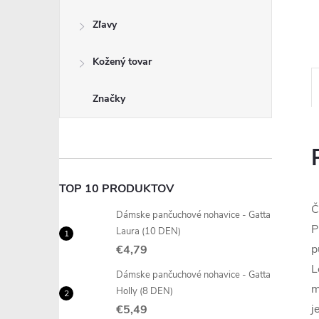
Zľavy
Kožený tovar
Značky
TOP 10 PRODUKTOV
Č
Dámske pančuchové nohavice - Gatta
P
Laura (10 DEN)
p
€4,79
L
Dámske pančuchové nohavice - Gatta
m
Holly (8 DEN)
j
€5,49