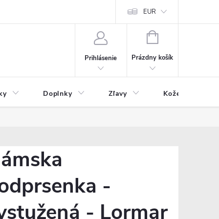
Čo inde nenájdete
Blog
EUR
NÁKUPNÝ
KOŠÍK
Prázdny košík
Prihlásenie
ky
Doplnky
Zľavy
Kožený tovar
ámska
odprsenka -
ystužená - Lormar