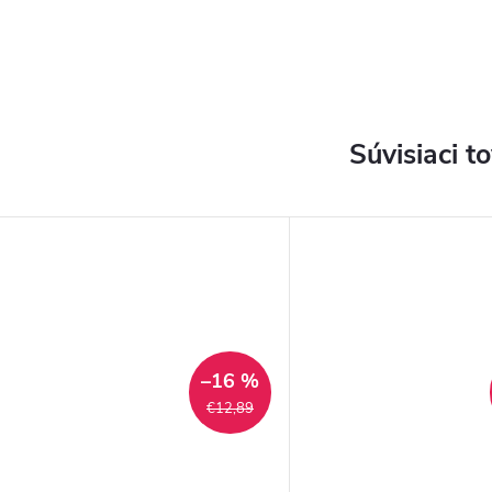
Súvisiaci t
–16 %
€12,89