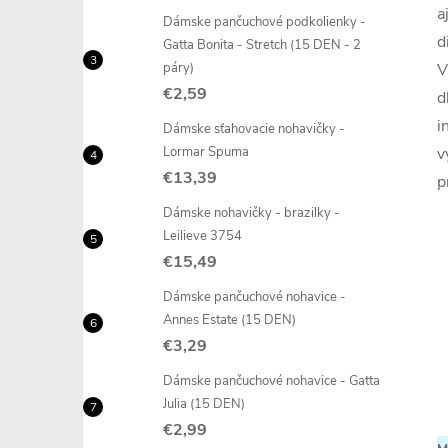
a
Dámske pančuchové podkolienky -
d
Gatta Bonita - Stretch (15 DEN - 2
páry)
V
€2,59
d
i
Dámske sťahovacie nohavičky -
Lormar Spuma
v
€13,39
p
Dámske nohavičky - brazilky -
Leilieve 3754
€15,49
Dámske pančuchové nohavice -
Annes Estate (15 DEN)
€3,29
Dámske pančuchové nohavice - Gatta
Julia (15 DEN)
€2,99