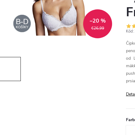
F
–20 %
€26,99
Kód:
Čipk
peno
od L
mäk
push
prsi
Deta
Farb