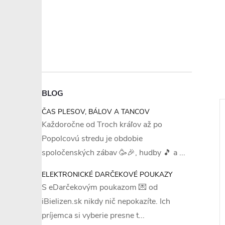
BLOG
ČAS PLESOV, BÁLOV A TANCOV
Každoročne od Troch kráľov až po
Popolcovú stredu je obdobie
spoločenských zábav 🥳🎉, hudby 🎵 a ...
–20 %
–22 %
ELEKTRONICKÉ DARČEKOVÉ POUKAZY
S eDarčekovým poukazom 💌 od
€22,89
€9,21
iBielizen.sk nikdy nič nepokazíte. Ich
príjemca si vyberie presne t...