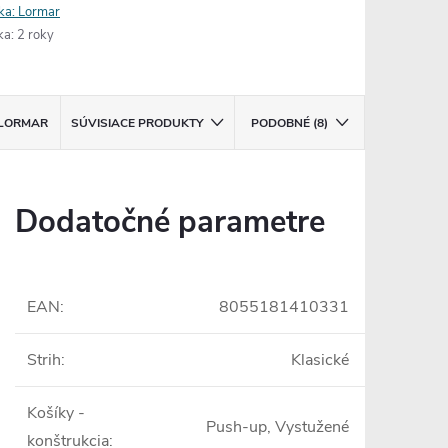
ka:
Lormar
ka
:
2 roky
LORMAR
SÚVISIACE PRODUKTY
PODOBNÉ (8)
Dodatočné parametre
EAN
:
8055181410331
Strih
:
Klasické
Košíky -
Push-up, Vystužené
konštrukcia
: