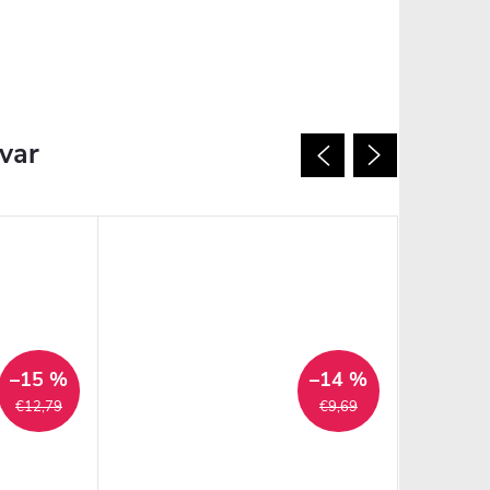
ovar
–15 %
–14 %
€12,79
€9,69