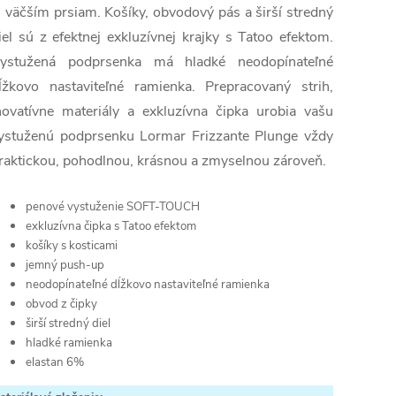
j väčším prsiam. Košíky, obvodový pás a širší stredný
iel sú z efektnej exkluzívnej krajky s Tatoo efektom.
ystužená podprsenka má hladké neodopínateľné
ĺžkovo nastaviteľné ramienka. Prepracovaný strih,
novatívne materiály a exkluzívna čipka urobia vašu
ystuženú podprsenku Lormar Frizzante Plunge vždy
raktickou, pohodlnou, krásnou a zmyselnou zároveň.
penové vystuženie SOFT-TOUCH
exkluzívna čipka s Tatoo efektom
košíky s kosticami
jemný push-up
neodopínateľné dĺžkovo nastaviteľné ramienka
obvod z čipky
širší stredný diel
hladké ramienka
elastan 6%