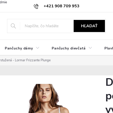
dmienky
Ochrana osobných údajov
Zásady používania cookies
+421 908 709 953
objednavky@ibielizen.sk
HĽADAŤ
Pančuchy dámy
Pančuchy dievčatá
Plav
tužená - Lormar Frizzante Plunge
D
p
v