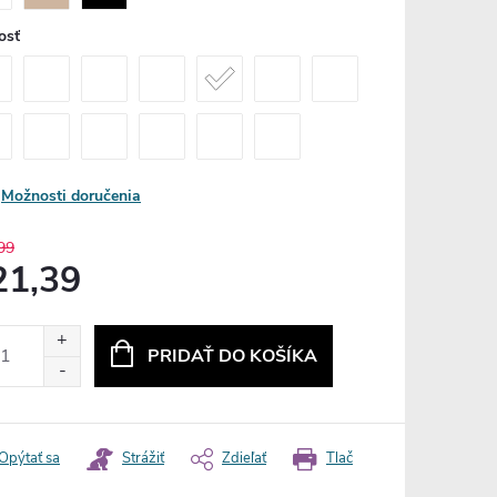
osť
Možnosti doručenia
99
21,39
otková
:
PRIDAŤ DO KOŠÍKA
Opýtať sa
Strážiť
Zdieľať
Tlač