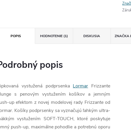
Znač
Záru
POPIS
HODNOTENIE (1)
DISKUSIA
ZNAČKA
Podrobný popis
ipkovaná vystužená podprsenka
Lormar
Frizzante
lunge s penovým vystužením košíkov a jemným
ush-up efektom z novej modelovej rady Frizzante od
ormar. Košíky podprsenky sa vyznačujú ľahkým ultra-
äkkým vystužením SOFT-TOUCH, ktoré poskytuje
emný push-up, maximálne pohodlie a potrebnú oporu