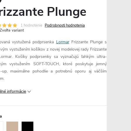
rizzante Plunge
1 hodnotenie
Podrobnosti hodnotenia
Zvoľte variant
ovaná vystužená podprsenka
Lormar
Frizzante Plunge s
vým vystužením košíkov z novej modelovej rady Frizzante
ormar. Košíky podprsenky sa vyznačujú ľahkým ultra-
kým vystužením SOFT-TOUCH, ktoré poskytuje jemný
-up, maximálne pohodlie a potrebnú oporu aj väčším
am.
ilné informácie
a