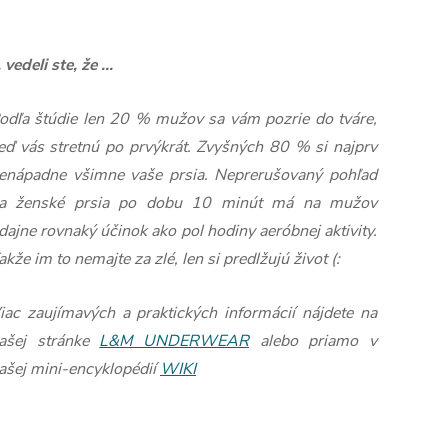
.. vedeli ste, že ...
odľa štúdie len 20 % mužov sa vám pozrie do tváre,
eď vás stretnú po prvýkrát. Zvyšných 80 % si najprv
enápadne všimne vaše prsia. Neprerušovaný pohľad
a ženské prsia po dobu 10 minút má na mužov
dajne rovnaký účinok ako pol hodiny aeróbnej aktivity.
akže im to nemajte za zlé, len si predlžujú život (:
iac zaujímavých a praktických informácií nájdete na
ašej stránke
L&M UNDERWEAR
alebo priamo v
ašej mini-encyklopédií
WIKI