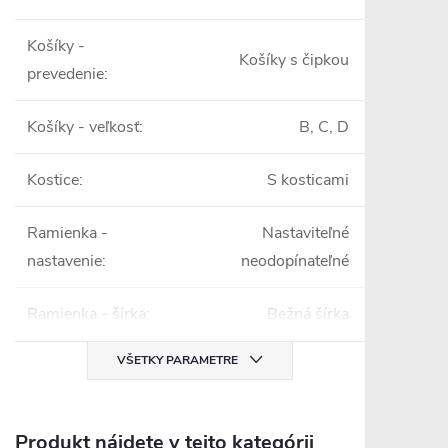
Košíky -
Košíky s čipkou
prevedenie
:
Košíky - veľkosť
:
B, C, D
Kostice
:
S kosticami
Ramienka -
Nastaviteľné
nastavenie
:
neodopínateľné
Ramienka - šírka
:
Bežná šírka
VŠETKY PARAMETRE
Produkt nájdete v tejto kategórii