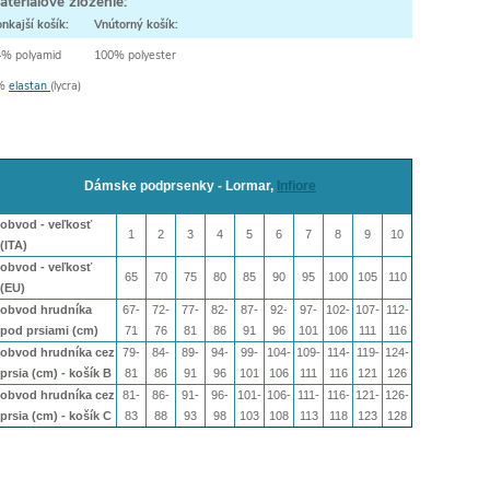
ateriálové zloženie:
nkajší košík:
Vnútorný košík:
4% polyamid
100% polyester
%
elastan
(lycra)
Dámske podprsenky - Lormar,
Infiore
obvod - veľkosť
1
2
3
4
5
6
7
8
9
10
(ITA)
obvod - veľkosť
65
70
75
80
85
90
95
100
105
110
(EU)
obvod hrudníka
67-
72-
77-
82-
87-
92-
97-
102-
107-
112-
pod prsiami (cm)
71
76
81
86
91
96
101
106
111
116
obvod hrudníka cez
79-
84-
89-
94-
99-
104-
109-
114-
119-
124-
prsia (cm) - košík B
81
86
91
96
101
106
111
116
121
126
obvod hrudníka cez
81-
86-
91-
96-
101-
106-
111-
116-
121-
126-
prsia (cm) - košík
C
83
88
93
98
103
108
113
118
123
128