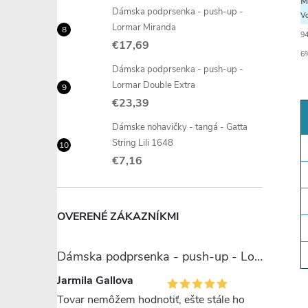
M
Dámska podprsenka - push-up -
Vo
Lormar Miranda
9
€17,69
6
Dámska podprsenka - push-up -
Lormar Double Extra
€23,39
Dámske nohavičky - tangá - Gatta
String Lili 1648
€7,16
OVERENÉ ZÁKAZNÍKMI
Dámska podprsenka - push-up - Lormar Miranda
Jarmila Gallova
Tovar nemôžem hodnotiť, ešte stále ho