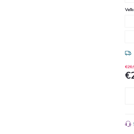
Veľk
€26,
€
Jedn
cena