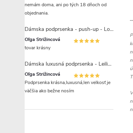
nemám doma, ani po tých 18 dňoch od
objednania.
.
Dámska podprsenka - push-up - Lormar Saten Soft up
P
Oľga Strižincová
k
tovar krásny
n
n
Dámska luxusná podprsenka - Leilieve 7743
ú
Oľga Strižincová
T
Podprsenka krásna,luxusná,len velkosť je
väčšia ako bežne nosím
V
n
n