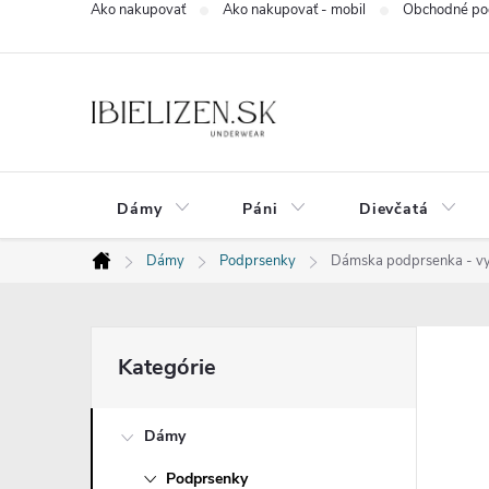
Ako nakupovať
Ako nakupovať - mobil
Obchodné po
Prejsť
na
obsah
Dámy
Páni
Dievčatá
Dámy
Podprsenky
Dámska podprsenka - vys
Domov
B
Preskočiť
Kategórie
kategórie
o
Dámy
č
Podprsenky