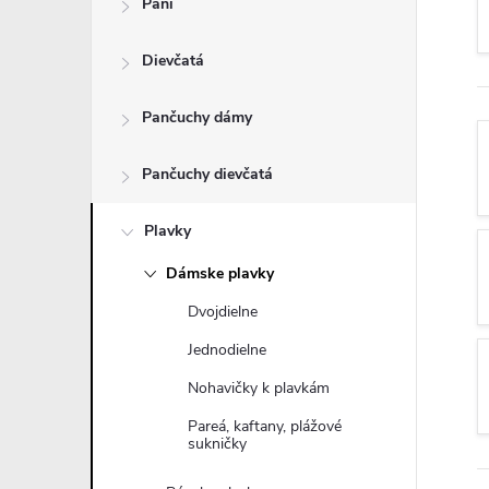
Páni
n
Dievčatá
ý
p
Pančuchy dámy
a
Pančuchy dievčatá
n
Plavky
Dámske plavky
e
Dvojdielne
l
Jednodielne
Nohavičky k plavkám
Pareá, kaftany, plážové
sukničky