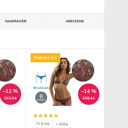
NAJDRAHŠIE
ABECEDNE
Posledný kus
–12 %
–14 %
€63,54
€58,41
75 B (M)
+ ďalšie