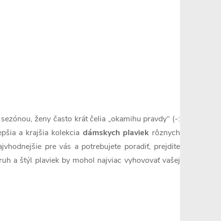
sezónou, ženy často krát čelia „okamihu pravdy“ (-:
pšia a krajšia kolekcia
dámskych plaviek
rôznych
jvhodnejšie pre vás a potrebujete poradiť, prejdite
druh a štýl plaviek by mohol najviac vyhovovať vašej