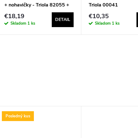
+ nohavičky - Triola 82055 +
Triola 00041
96055
€18,19
€10,35
DETAIL
Skladom
1 ks
Skladom
1 ks
Posledný kus