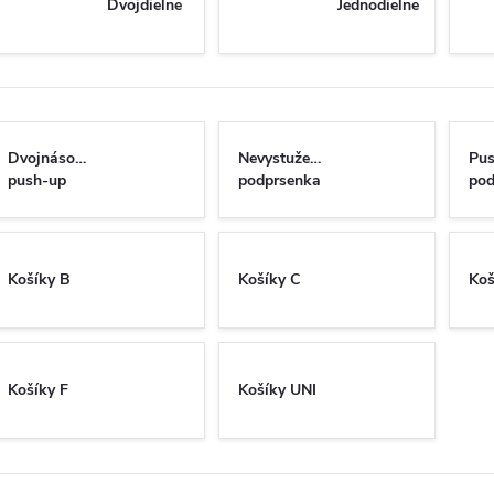
Dvojdielne
Jednodielne
Dvojnásobný
Nevystužená
Pu
push-up
podprsenka
pod
Košíky B
Košíky C
Koš
Košíky F
Košíky UNI