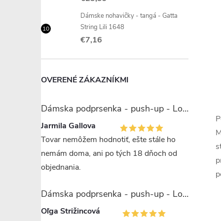
l
Dámske nohavičky - tangá - Gatta
String Lili 1648
€7,16
OVERENÉ ZÁKAZNÍKMI
i
Dámska podprsenka - push-up - Lormar Miranda
P
Jarmila Gallova
M
Tovar nemôžem hodnotiť, ešte stále ho
s
nemám doma, ani po tých 18 dňoch od
p
r
objednania.
p
Dámska podprsenka - push-up - Lormar Saten Soft up
Oľga Strižincová