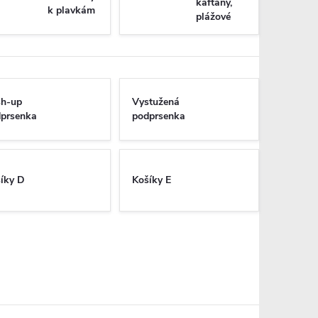
kaftany,
k plavkám
plážové
sukničky
sh-up
Vystužená
prsenka
podprsenka
íky D
Košíky E