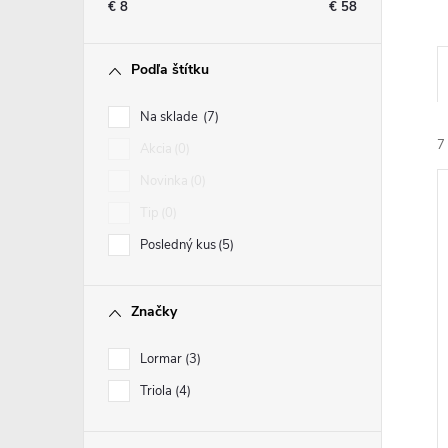
€
8
€
58
Podľa štítku
Na sklade
7
7
Akcia
0
Novinka
0
Tip
0
Posledný kus
5
i
Značky
i
Lormar
3
Triola
4