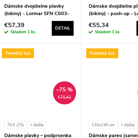
r
Dámske dvojdielne plavky
Dámske dvojdielne p
r
(bikiny) - Lormar SFN C003-
(bikiny) - push-up - 
o
C003
OPU1220
€57,39
€55,34
o
DETAIL
d
Skladom
1 ks
Skladom
1 ks
d
u
Posledný kus
Posledný kus
u
k
k
t
t
–75 %
o
€75,42
o
v
v
70 E (70)
130x145 cm
+ ďalšie
+ ďalšie
Dámske plavky – podprsenka
Dámske pareo (saron