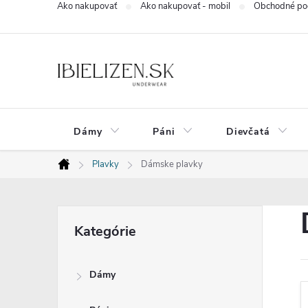
Ako nakupovať
Ako nakupovať - mobil
Obchodné po
Prejsť
na
obsah
Dámy
Páni
Dievčatá
Plavky
Dámske plavky
Domov
B
Preskočiť
Kategórie
kategórie
o
Dámy
č