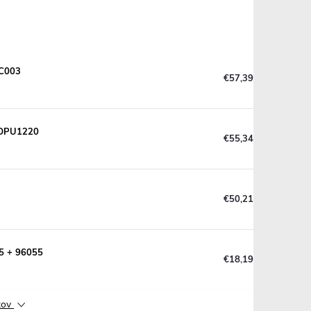
-C003
€57,39
r OPU1220
€55,34
€50,21
55 + 96055
€18,19
ktov