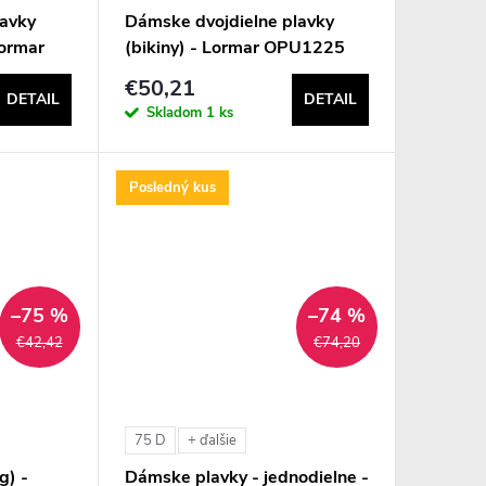
lavky
Dámske dvojdielne plavky
Lormar
(bikiny) - Lormar OPU1225
€50,21
DETAIL
DETAIL
Skladom
1 ks
Posledný kus
–75 %
–74 %
€42,42
€74,20
75 D
+ ďalšie
g) -
Dámske plavky - jednodielne -