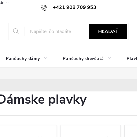
dmienky
Ochrana osobných údajov
Zásady používania cookies
+421 908 709 953
objednavky@ibielizen.sk
HĽADAŤ
Pančuchy dámy
Pančuchy dievčatá
Plav
Dámske plavky