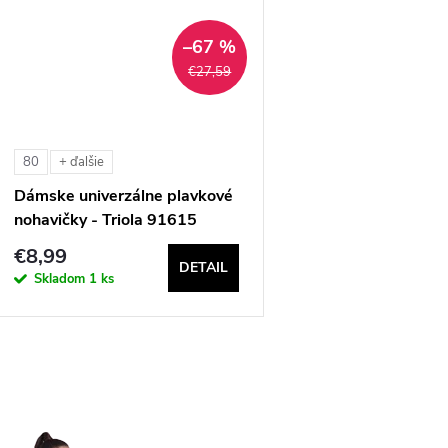
–67 %
€27,59
80
+ ďalšie
Dámske univerzálne plavkové
nohavičky - Triola 91615
€8,99
DETAIL
Skladom
1 ks
O
v