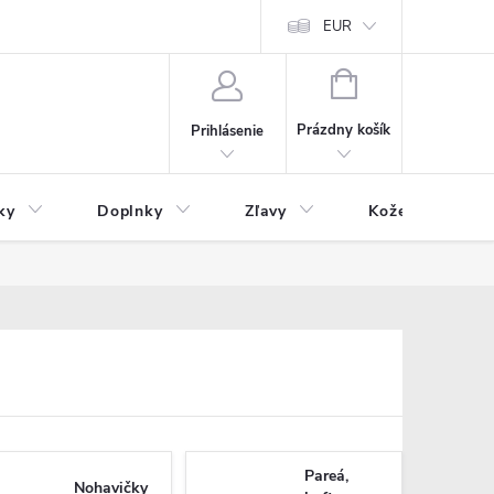
Čo inde nenájdete
Blog
EUR
NÁKUPNÝ
KOŠÍK
Prázdny košík
Prihlásenie
ky
Doplnky
Zľavy
Kožený tovar
Pareá,
Nohavičky