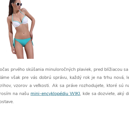
á
d
a
c
očas prvého skúšania minuloročných plaviek, pred blížiacou sa 
e
áme však pre vás dobrú správu, každý rok je na trhu nová, le
p
trihov, vzorov a veľkosti. Ak sa práve rozhodujete, ktoré sú na
rosím na našu
mini-encyklopédiu WIKI
, kde sa dozviete, aký 
ostave.
v
k