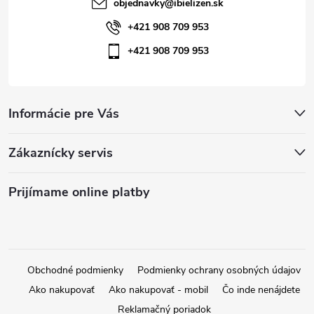
i
objednavky
@
ibielizen.sk
s
+421 908 709 953
+421 908 709 953
u
Informácie pre Vás
Zákaznícky servis
Prijímame online platby
Obchodné podmienky
Podmienky ochrany osobných údajov
Ako nakupovať
Ako nakupovať - mobil
Čo inde nenájdete
Reklamačný poriadok