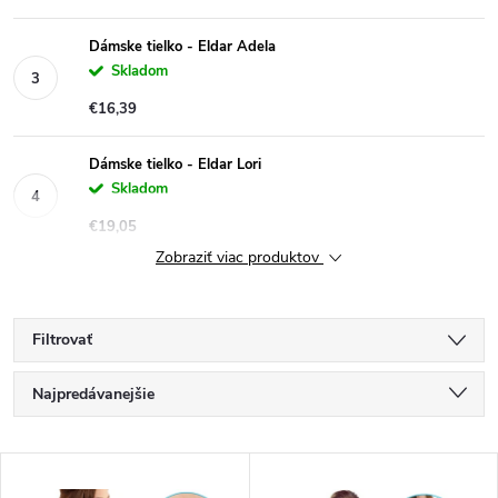
Dámske tielko - Eldar Adela
Skladom
€16,39
Dámske tielko - Eldar Lori
Skladom
€19,05
Zobraziť viac produktov
Filtrovať
R
Najpredávanejšie
a
Najlacnejšie
V
Najdrahšie