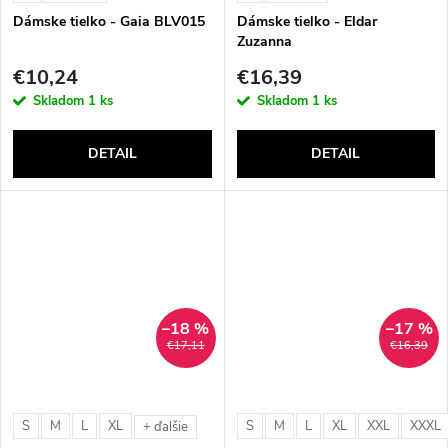
Dámske tielko - Gaia BLV015
Dámske tielko - Eldar
Zuzanna
€10,24
€16,39
Skladom
1 ks
Skladom
1 ks
DETAIL
DETAIL
–18 %
–17 %
€17,11
€16,39
S
M
L
XL
S
M
L
XL
XXL
XXXL
+ ďalšie