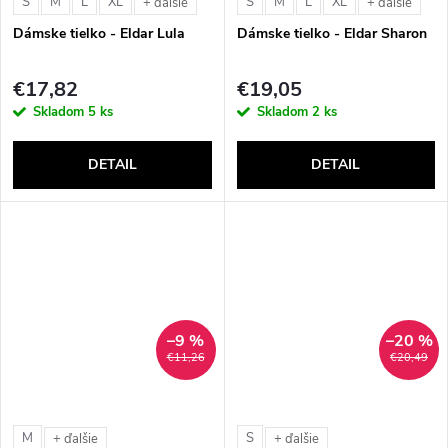
S
M
L
XL
S
M
L
XL
+ ďalšie
+ ďalšie
Dámske tielko - Eldar Lula
Dámske tielko - Eldar Sharon
€17,82
€19,05
Skladom
5 ks
Skladom
2 ks
DETAIL
DETAIL
–9 %
–20 %
€11,26
€20,49
M
S
+ ďalšie
+ ďalšie