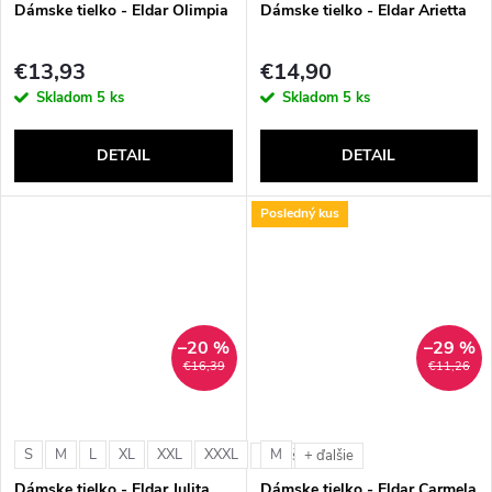
Dámske tielko - Eldar Olimpia
Dámske tielko - Eldar Arietta
€13,93
€14,90
Skladom
5 ks
Skladom
5 ks
DETAIL
DETAIL
Posledný kus
–20 %
–29 %
€16,39
€11,26
S
M
L
XL
XXL
XXXL
M
+ ďalšie
+ ďalšie
Dámske tielko - Eldar Julita
Dámske tielko - Eldar Carmela