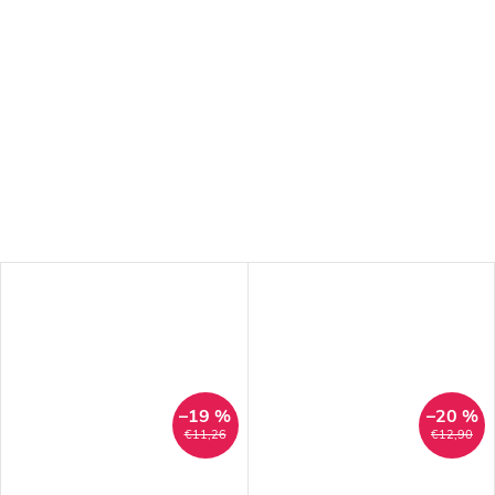
–19 %
–20 %
€11,26
€12,90