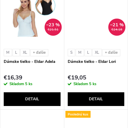
u
k
k
t
–23 %
–21 %
t
€21,51
€24,18
o
o
v
M
L
XL
S
M
L
XL
+ ďalšie
+ ďalšie
v
Dámske tielko - Eldar Adela
Dámske tielko - Eldar Lori
€16,39
€19,05
Skladom
5 ks
Skladom
5 ks
DETAIL
DETAIL
Posledný kus