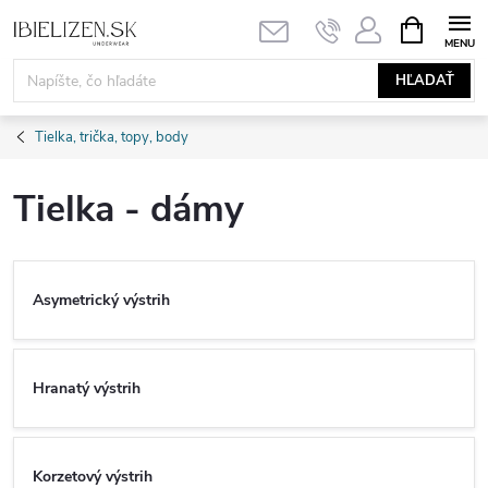
Prejsť
NÁKUPN
KOŠÍK
na
obsah
HĽADAŤ
Tielka, trička, topy, body
Tielka - dámy
Asymetrický výstrih
Hranatý výstrih
Korzetový výstrih