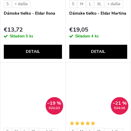
S
S
M
L
XL
+ ďalšie
+ ďalšie
Dámske tielko - Eldar Ilona
Dámske tielko - Eldar Martina
€13,72
€19,05
Skladom
5 ks
Skladom
4 ks
DETAIL
DETAIL
–19 %
–21 %
€22,23
€24,18