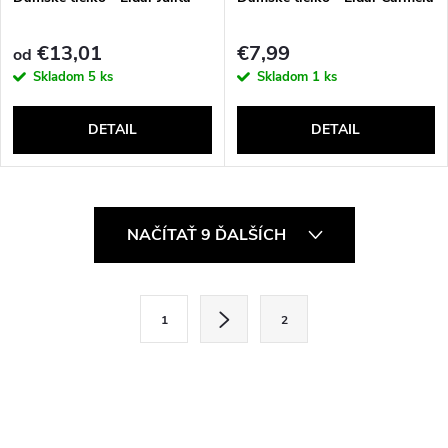
€13,01
€7,99
od
Skladom
5 ks
Skladom
1 ks
DETAIL
DETAIL
O
NAČÍTAŤ 9 ĎALŠÍCH
v
l
S
1
2
t
á
r
d
á
a
n
k