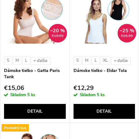
d
ý
Abecedne
e
p
n
–20 %
–25 %
i
€19,05
€16,39
i
s
e
S
M
L
S
M
L
XL
+ ďalšie
+ ďalšie
p
Dámske tielko - Gatta Paris
Dámske tielko - Eldar Tola
p
Tank
r
€15,06
€12,29
r
Skladom
5 ks
Skladom
5 ks
o
o
DETAIL
DETAIL
d
d
Posledný kus
u