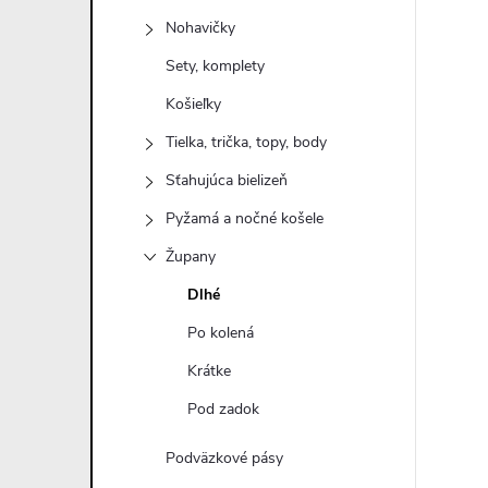
n
Nohavičky
ý
Sety, komplety
Košieľky
p
Tielka, trička, topy, body
a
Sťahujúca bielizeň
Pyžamá a nočné košele
n
Župany
e
Dlhé
Po kolená
l
Krátke
Pod zadok
Podväzkové pásy