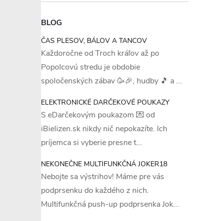
BLOG
ČAS PLESOV, BÁLOV A TANCOV
Každoročne od Troch kráľov až po
Popolcovú stredu je obdobie
spoločenských zábav 🥳🎉, hudby 🎵 a ...
ELEKTRONICKÉ DARČEKOVÉ POUKAZY
S eDarčekovým poukazom 💌 od
iBielizen.sk nikdy nič nepokazíte. Ich
príjemca si vyberie presne t...
NEKONEČNE MULTIFUNKČNÁ JOKER18
Nebojte sa výstrihov! Máme pre vás
podprsenku do každého z nich.
Multifunkčná push-up podprsenka Jok...