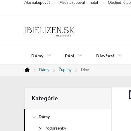
Ako nakupovať
Ako nakupovať - mobil
Obchodné po
Prejsť
na
obsah
Dámy
Páni
Dievčatá
Dámy
Župany
Dlhé
Domov
B
Preskočiť
Kategórie
kategórie
o
Dámy
č
Podprsenky