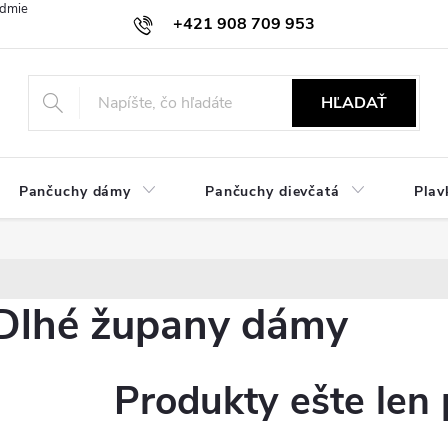
dmienky
Ochrana osobných údajov
Zásady používania cookies
+421 908 709 953
objednavky@ibielizen.sk
HĽADAŤ
Pančuchy dámy
Pančuchy dievčatá
Plav
Dlhé župany dámy
Produkty ešte len 