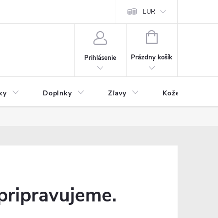
Čo inde nenájdete
Blog
EUR
NÁKUPNÝ
KOŠÍK
Prázdny košík
Prihlásenie
ky
Doplnky
Zľavy
Kožený tovar
pripravujeme.