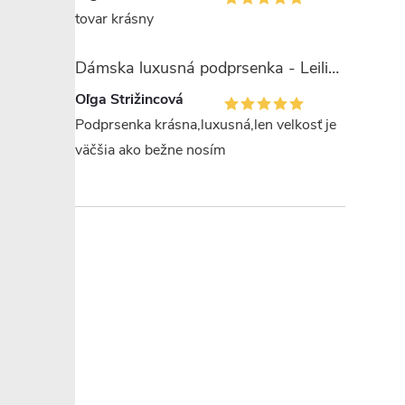
tovar krásny
Dámska luxusná podprsenka - Leilieve 7743
Oľga Strižincová
Podprsenka krásna,luxusná,len velkosť je
väčšia ako bežne nosím