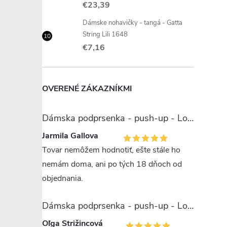
€23,39
Dámske nohavičky - tangá - Gatta
String Lili 1648
€7,16
OVERENÉ ZÁKAZNÍKMI
Dámska podprsenka - push-up - Lormar Miranda
Jarmila Gallova
Tovar nemôžem hodnotiť, ešte stále ho
nemám doma, ani po tých 18 dňoch od
objednania.
Dámska podprsenka - push-up - Lormar Saten Soft up
Oľga Strižincová