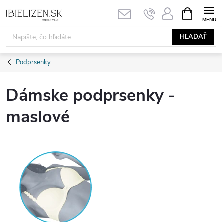
Prejsť
NÁKUPN
KOŠÍK
na
obsah
HĽADAŤ
Podprsenky
Dámske podprsenky -
maslové