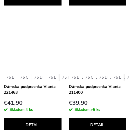
75 B
75 C
75 D
75 E
75 F
75 B
80 B
75 C
80 C
75 D
80 D
75 E
80 E
7
Dámska podprsenka Viania
Dámska podprsenka Viania
221463
211400
€41,90
€39,90
Skladom
4 ks
Skladom
>6 ks
DETAIL
DETAIL