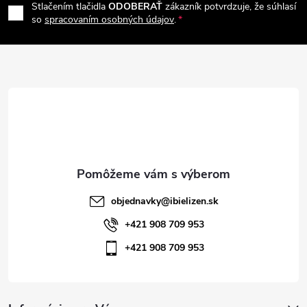
e
r
Stlačením tlačidla
ODOBERAŤ
zákazník potvrdzuje, že súhlasí
p
so
spracovaním osobných údajov
.
v
ä
k
t
y
v
i
ý
e
p
i
objednavky
@
ibielizen.sk
s
+421 908 709 953
+421 908 709 953
u