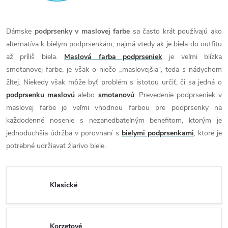
Dámske
podprsenky v maslovej farbe
sa často krát používajú ako
alternatíva k bielym podprsenkám, najmä vtedy ak je biela do outfitu
až príliš biela.
Maslová farba podprseniek
je veľmi blízka
smotanovej farbe, je však o niečo „maslovejšia“, teda s nádychom
žltej. Niekedy však môže byť problém s istotou určiť, či sa jedná o
podprsenku maslovú
alebo
smotanovú
. Prevedenie podprseniek v
maslovej farbe je veľmi vhodnou farbou pre podprsenky na
každodenné nosenie s nezanedbateľným benefitom, ktorým je
jednoduchšia údržba v porovnaní s
bielymi podprsenkami
, ktoré je
potrebné udržiavať žiarivo biele.
Klasické
Korzetové