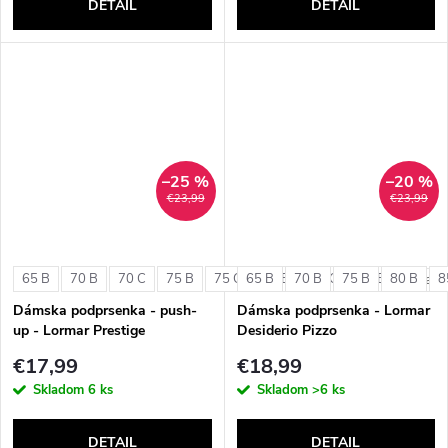
DETAIL
DETAIL
–25 %
–20 %
€23,99
€23,99
65 B
70 B
70 C
75 B
75 C
65 B
80 B
70 B
80 C
75 B
85 B
80 B
8
+ ďalši
Dámska podprsenka - push-
Dámska podprsenka - Lormar
up - Lormar Prestige
Desiderio Pizzo
€17,99
€18,99
Skladom
6 ks
Skladom
>6 ks
DETAIL
DETAIL