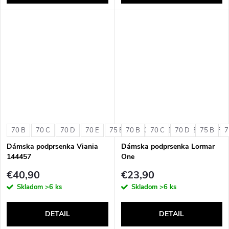
70 B
70 C
70 D
70 E
75 B
70 B
75 C
70 C
75 D
70 D
75 E
75 B
75 F
7
Dámska podprsenka Viania
Dámska podprsenka Lormar
144457
One
€40,90
€23,90
Skladom
>6 ks
Skladom
>6 ks
DETAIL
DETAIL