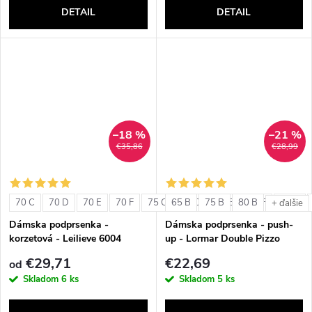
DETAIL
DETAIL
–18 %
–21 %
€35,86
€28,99
70 C
70 D
70 E
70 F
75 C
65 B
75 D
75 B
75 E
80 B
75 F
80 C
+ ďalšie
Dámska podprsenka -
Dámska podprsenka - push-
korzetová - Leilieve 6004
up - Lormar Double Pizzo
€29,71
€22,69
od
Skladom
6 ks
Skladom
5 ks