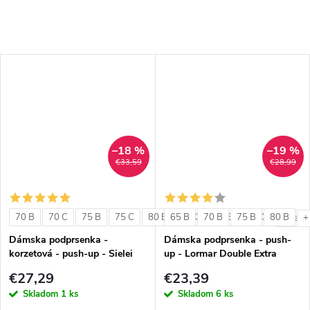
–18 %
–19 %
€33,59
€28,99
70 B
70 C
75 B
75 C
80 B
65 B
80 C
70 B
85 B
75 B
85 C
80 B
+ ďalši
+
Dámska podprsenka -
Dámska podprsenka - push-
korzetová - push-up - Sielei
up - Lormar Double Extra
1580
€27,29
€23,39
Skladom
1 ks
Skladom
6 ks