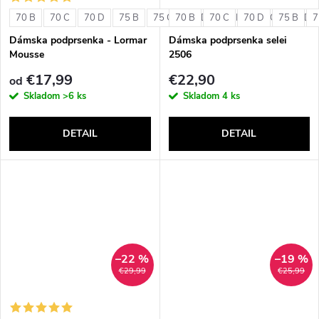
o
v
70 B
70 C
70 D
75 B
75 C
70 B
75 D
70 C
80 B
70 D
80 C
75 B
80 D
7
v
Dámska podprsenka - Lormar
Dámska podprsenka selei
Mousse
2506
€17,99
€22,90
od
Skladom
>6 ks
Skladom
4 ks
DETAIL
DETAIL
–22 %
–19 %
€29,99
€25,99