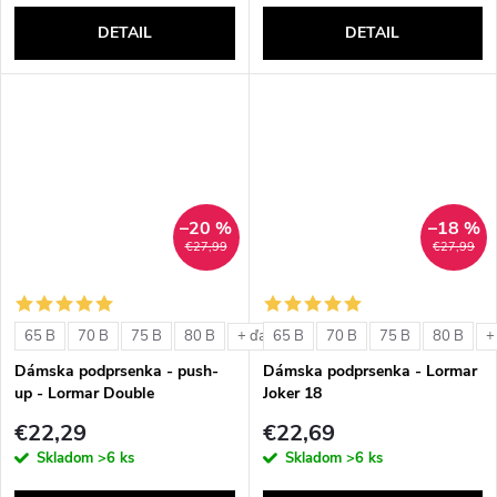
DETAIL
DETAIL
–20 %
–18 %
€27,99
€27,99
65 B
70 B
75 B
80 B
65 B
70 B
75 B
80 B
+ ďalšie
+
Dámska podprsenka - push-
Dámska podprsenka - Lormar
up - Lormar Double
Joker 18
€22,29
€22,69
Skladom
>6 ks
Skladom
>6 ks