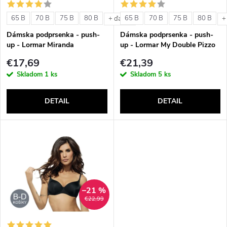
i
s
e
65 B
70 B
75 B
80 B
65 B
70 B
75 B
80 B
+ ďalšie
+
p
Dámska podprsenka - push-
Dámska podprsenka - push-
p
up - Lormar Miranda
up - Lormar My Double Pizzo
r
€17,69
€21,39
r
Skladom
1 ks
Skladom
5 ks
o
o
DETAIL
DETAIL
d
d
u
u
k
k
t
–21 %
t
€22,99
o